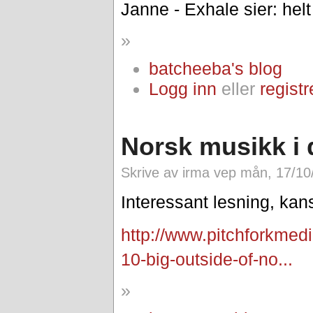
Janne - Exhale sier: helt
»
batcheeba's blog
Logg inn
eller
registr
Norsk musikk i d
Skrive av irma vep mån, 17/10
Interessant lesning, kan
http://www.pitchforkmed
10-big-outside-of-no...
»