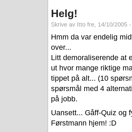
Helg!
Skrive av Itto fre, 14/10/2005 -
Hmm da var endelig midt
over...
Litt demoraliserende at
ut hvor mange riktige 
tippet på alt... (10 spør
spørsmål med 4 alternat
på jobb.
Uansett... Gåff-Quiz og fy
Førstmann hjem! :D