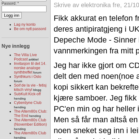
Passord:
*
Skrive av elektronika fre, 21/1
Fikk akkurat en telefon f
Lag ny konto
deres antipiratgjeng i U
Be om nytt passord
Depeche Mode - Sinner 
Nye innlegg
vannmerkingen fra mitt
The Villa Live
Podcast
artikkel
Jeg har ikke gjort om CD
Invitasjon til det 14.
norske analoge
synthtreffet
forum
delt den med noen(noe a
Synthkurs i Oslo
forum
kopi sikkert kan bekrefte
Soif de la vie - fetisj
kitsch vinyl
blogg
SubKult Kick-off
kjære samboer. Jeg fikk
hending
Cyberdyne Club
PC'en min og har heller 
hending
The Altern80s Club:
The End
hending
Men så får man altså en 
The Altern80s Club
(November Edition)
noen sneket seg inn i lei
hending
The Altern80s Club
hending