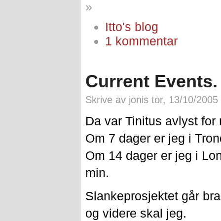
»
Itto's blog
1 kommentar
Current Events.
Skrive av jonis tor, 13/10/2005
Da var Tinitus avlyst for
Om 7 dager er jeg i Tro
Om 14 dager er jeg i Lo
min.
Slankeprosjektet går br
og videre skal jeg.