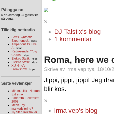
Pålogga no
0 brukarar
og
23 gjestar
er
pålogga.
»
Tilfeldig nettradio
DJ-Taistix's blog
1 kommentar
Sdx's Synthetic
Experience!..
kbps
Ampedout It's Like
A..
kbps
Radiosender **big
Chaos..
kbps
Roma, here we 
Elektro Statik
kbps
Elektro Statik
kbps
X J Nine's
Skrive av irma vep tys, 18/10/
Freakshow..
kbps
Jippi, jippi, jippi! Jeg dr
Siste vevlenkjer
blir kos.
Min musikk - Ningun
Extremo
Bilder fra Elektrostat
»
2008
Mesh - ny
markedsføring?
irma vep's blog
Ny Star Trek trailer