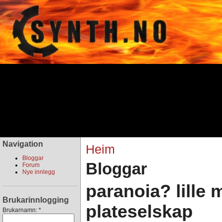
Navigation
Heim
Bloggar
Bloggar
Forum
Nye innlegg
paranoia? lille 
Brukarinnlogging
plateselskap
Brukarnamn:
*