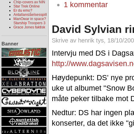
Chip-covers av NIN
1 kommentar
Star Trek Online
Er du emo?
Antallanslåelsesspill
ManOwar in space?
Starship Troopers 3
David Sylvian ri
Grace Jones faktisk
Skrive av henrik tys, 18/10/20
Banner
Intervju med DS i Dagsa
http://www.dagsavisen.n
Høydepunkt: DS' nye pro
uke ut albumet "Snow B
måte peker tilbake mot D
Nedtur: DS har ingen pla
konserter, da det ikke "g