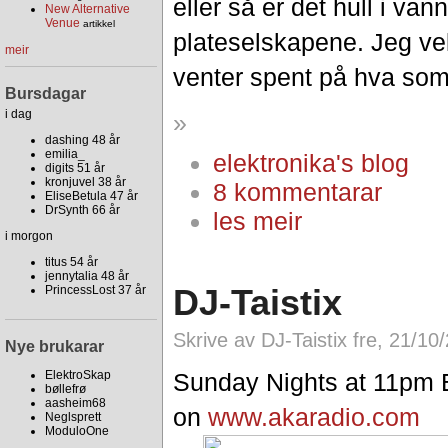
eller så er det hull i va
New Alternative
Venue
artikkel
plateselskapene. Jeg velg
meir
venter spent på hva som 
Bursdagar
i dag
»
dashing 48 år
emilia_
elektronika's blog
digits 51 år
kronjuvel 38 år
8 kommentarar
EliseBetula 47 år
DrSynth 66 år
les meir
i morgon
titus 54 år
jennytalia 48 år
DJ-Taistix
PrincessLost 37 år
Skrive av DJ-Taistix fre, 21/10
Nye brukarar
ElektroSkap
Sunday Nights at 11pm 
bøllefrø
aasheim68
on
www.akaradio.com
Neglsprett
ModuloOne