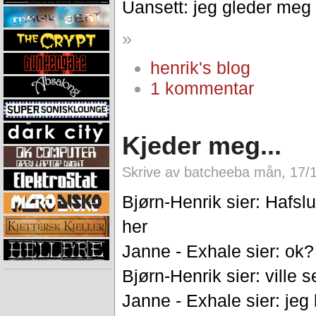
Uansett: jeg gleder meg 
»
henrik's blog
1 kommentar
Kjeder meg...
Skrive av batcheeba mån, 17/1
Bjørn-Henrik sier: Hafsl
her
Janne - Exhale sier: ok?
Bjørn-Henrik sier: ville
Janne - Exhale sier: jeg