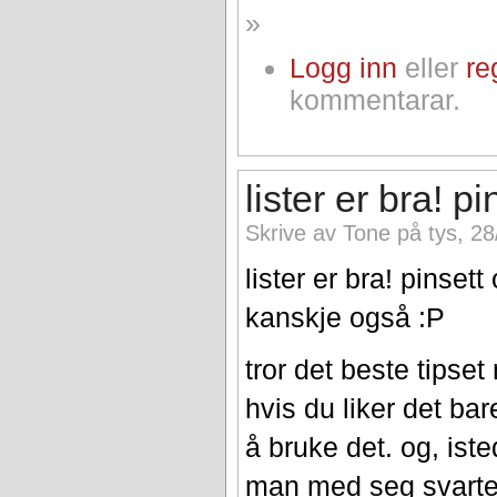
»
Logg inn
eller
re
kommentarar.
lister er bra! p
Skrive av Tone på tys, 28
lister er bra! pinset
kanskje også :P
tror det beste tipset 
hvis du liker det ba
å bruke det. og, ist
man med seg svarte