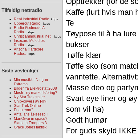
Opptrekker (for de s
Tilfeldig nettradio
Kaffe (lurt hvis man 
Real Industrial Radio
kbps
Te
Uppercut Radio
kbps
Radio Godmode A
Tøypose til å ha lure
Radio..
kbps
Christianindustrial.net..
kbps
Insecure Melodies
bukser
Radio..
kbps
Arizona Hardcore
Tøffe klær
Radio..
kbps
Tøffe sko (som match
Siste vevlenkjer
vanntette. Alternativ
Min musikk - Ningun
Extremo
Masse deo og parfyme
Bilder fra Elektrostat 2008
Mesh - ny markedsføring?
Svart eye liner og øy
Ny Star Trek trailer
Chip-covers av NIN
Star Trek Online
som vil ha)
Er du emo?
Antallanslåelsesspill
Godt humør
ManOwar in space?
Starship Troopers 3
Grace Jones faktisk
For guds skyld IKKE 