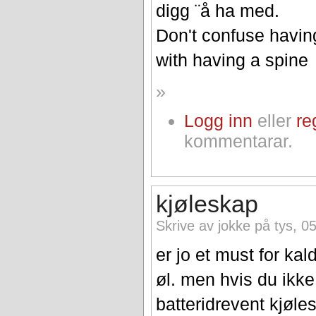
digg ¨å ha med.
Don't confuse havin
with having a spine
»
Logg inn
eller
re
kommentarar.
kjøleskap
Skrive av jokke på tys, 0
er jo et must for kal
øl. men hvis du ikke
batteridrevent kjøl