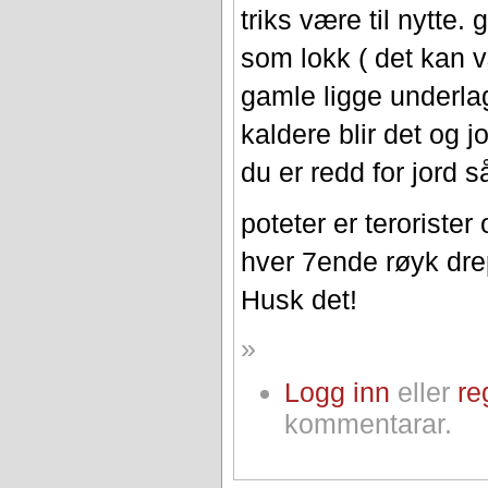
triks være til nytte.
som lokk ( det kan væ
gamle ligge underlag
kaldere blir det og j
du er redd for jord 
poteter er terorister
hver 7ende røyk dre
Husk det!
»
Logg inn
eller
re
kommentarar.