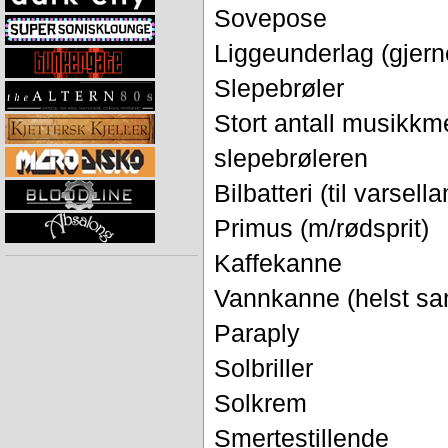
Sovepose
Liggeunderlag (gjern
Slepebrøler
Stort antall musikk
slepebrøleren
Bilbatteri (til varsell
Primus (m/rødsprit)
Kaffekanne
Vannkanne (helst s
Paraply
Solbriller
Solkrem
Smertestillende