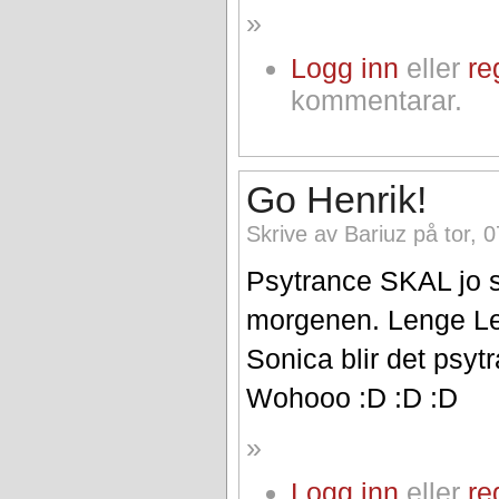
»
Logg inn
eller
re
kommentarar.
Go Henrik!
Skrive av Bariuz på tor, 
Psytrance SKAL jo sp
morgenen. Lenge Lev
Sonica blir det psyt
Wohooo :D :D :D
»
Logg inn
eller
re