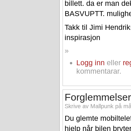
billett. da er man 
BASVUPTT. mulighe
Takk til Jimi Hendri
inspirasjon
»
Logg inn
eller
re
kommentarar.
Forglemmelse
Skrive av Mallpunk på må
Du glemte mobiltelefo
hjelp når bilen bryte