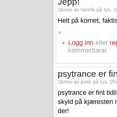
Jepp!
Skrive av henrik på tys, 
Helt på kornet, fakti
»
Logg inn
eller
re
kommentarar.
psytrance er fin
Skrive av jonis på tys, 05
psytrance er fint ti
skyld på kjæresten 
der!