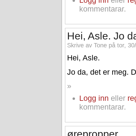
kommentarar.
Hei, Asle. Jo d
Skrive av Tone på tor, 30
Hei, Asle.
Jo da, det er meg. D
»
Logg inn
eller
re
kommentarar.
ørepropper