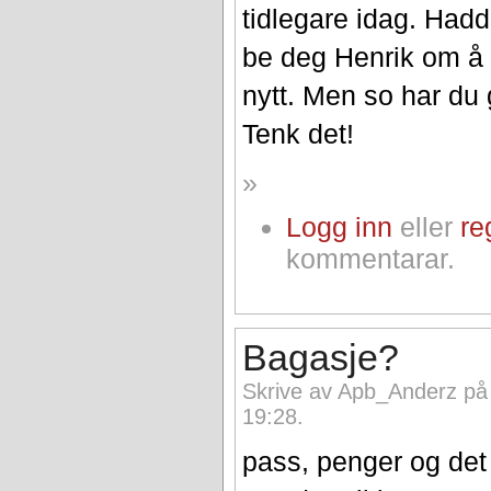
tidlegare idag. Hadd
be deg Henrik om å 
nytt. Men so har du 
Tenk det!
»
Logg inn
eller
re
kommentarar.
Bagasje?
Skrive av Apb_Anderz på
19:28.
pass, penger og det 