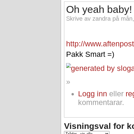
Oh yeah baby!
Skrive av zandra på mån,
http://www.aftenpos
Pakk Smart =)
»
Logg inn
eller
re
kommentarar.
Visningsval for 