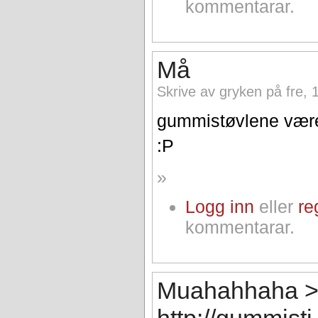
kommentarar.
Må
Skrive av gryken på fre, 
gummistøvlene vær
:P
»
Logg inn
eller
re
kommentarar.
Muahahhaha 
http://gummisti