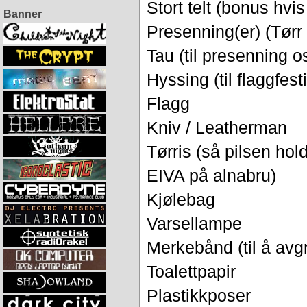
Stort telt (bonus hvi
Banner
Presenning(er) (Tørr 
Tau (til presenning o
Hyssing (til flaggfest
Flagg
Kniv / Leatherman
Tørris (så pilsen hol
EIVA på alnabru)
Kjølebag
Varsellampe
Merkebånd (til å avgr
Toalettpapir
Plastikkposer