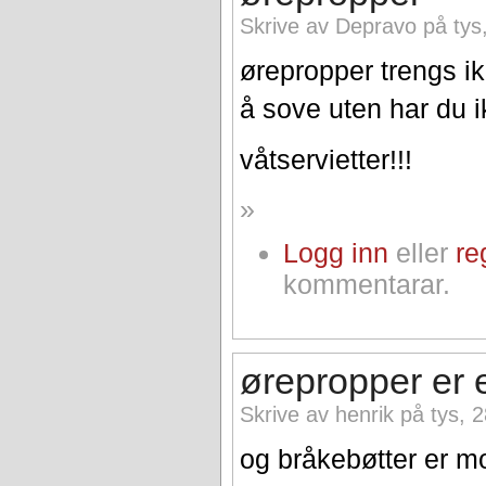
Skrive av Depravo på tys
ørepropper trengs ik
å sove uten har du i
våtservietter!!!
»
Logg inn
eller
re
kommentarar.
ørepropper er 
Skrive av henrik på tys, 
og bråkebøtter er 