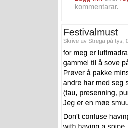
kommentarar.
Festivalmust
Skrive av Strega på tys, 
for meg er luftmadras
gammel til å sove p
Prøver å pakke minst
andre har med seg s
(tau, presenning, pu
Jeg er en møe smuud
Don't confuse havin
with having a spine