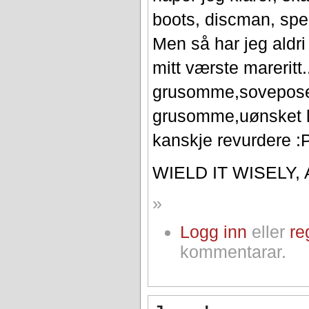
boots, discman, spe
Men så har jeg aldri 
mitt værste mareritt..
grusomme,sovepose
grusomme,uønsket ly
kanskje revurdere :
WIELD IT WISELY,
»
Logg inn
eller
re
kommentarar.