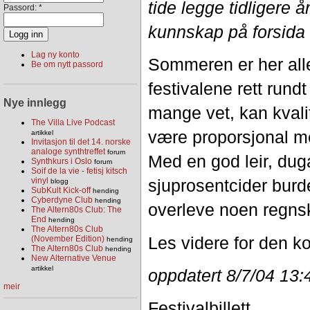
tide legge tidligere 
Passord:
*
kunnskap på forsida 
Lag ny konto
Sommeren er her all
Be om nytt passord
festivalene rett rund
Nye innlegg
mange vet, kan kvali
The Villa Live Podcast
være proporsjonal me
artikkel
Invitasjon til det 14. norske
analoge synthtreffet
forum
Med en god leir, du
Synthkurs i Oslo
forum
Soif de la vie - fetisj kitsch
vinyl
sjuprosentcider burd
blogg
SubKult Kick-off
hending
Cyberdyne Club
hending
overleve noen regnsk
The Altern80s Club: The
End
hending
The Altern80s Club
Les videre for den ko
(November Edition)
hending
The Altern80s Club
hending
New Alternative Venue
artikkel
oppdatert 8/7/04 13:
meir
Festivalbillett