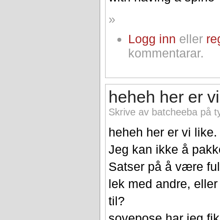
»
Logg inn
eller
re
kommentarar.
heheh her er vi
Skrive av batcheeba på t
heheh her er vi like.
Jeg kan ikke å pakke 
Satser på å være full
lek med andre, eller
til?
sovepose har jeg fiksa