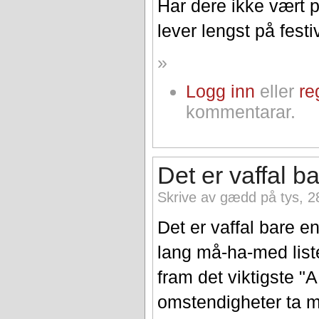
Har dere ikke vært 
lever lengst på festiv
»
Logg inn
eller
re
kommentarar.
Det er vaffal b
Skrive av gædd på tys, 2
Det er vaffal bare 
lang må-ha-med liste 
fram det viktigste 
omstendigheter ta m