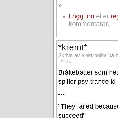
»
Logg inn
eller
re
kommentarar.
*kremt*
Skrive av elektronika på 
14:20.
Bråkebøtter som he
spiller psy-trance 
---
"They failed because 
succeed"