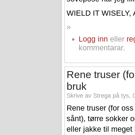
WIELD IT WISELY,
»
Logg inn
eller
re
kommentarar.
Rene truser (f
bruk
Skrive av Strega på tys, 
Rene truser (for os
sånt), tørre sokker 
eller jakke til meget