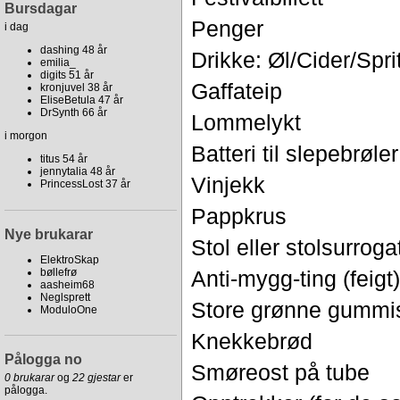
Bursdagar
Penger
i dag
dashing 48 år
Drikke: Øl/Cider/Spri
emilia_
digits 51 år
Gaffateip
kronjuvel 38 år
EliseBetula 47 år
DrSynth 66 år
Lommelykt
i morgon
Batteri til slepebrøl
titus 54 år
jennytalia 48 år
Vinjekk
PrincessLost 37 år
Pappkrus
Nye brukarar
Stol eller stolsurroga
ElektroSkap
Anti-mygg-ting (feigt)
bøllefrø
aasheim68
Neglsprett
Store grønne gummis
ModuloOne
Knekkebrød
Pålogga no
Smøreost på tube
0 brukarar
og
22 gjestar
er
pålogga.