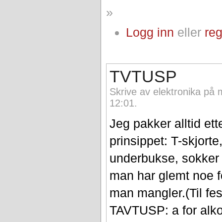
»
Logg inn
eller
reg
TVTUSP
Skrive av elektronika på
12:01.
Jeg pakker alltid e
prinsippet: T-skjorte
underbukse, sokker o
man har glemt noe f
man mangler.(Til fe
TAVTUSP: a for alk