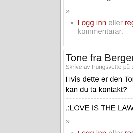
»
Logg inn
eller
re
kommentarar.
Tone fra Berg
Skrive av Pungsvette på 
Hvis dette er den To
kan du ta kontakt?
.:LOVE IS THE LA
»
Logg inn
eller
re