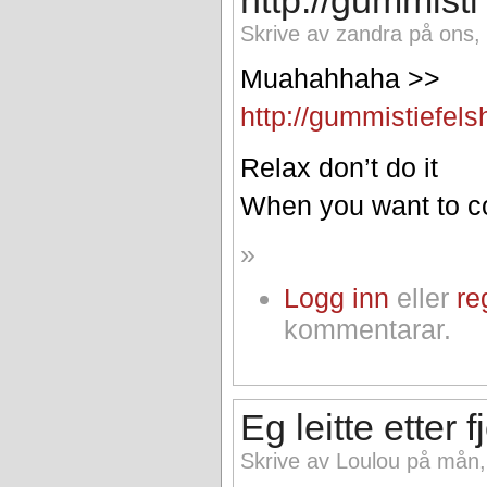
Skrive av zandra på ons,
Muahahhaha >>
http://gummistiefel
Relax don’t do it
When you want to 
»
Logg inn
eller
re
kommentarar.
Eg leitte etter f
Skrive av Loulou på mån,