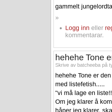
gammelt jungelordt
»
Logg inn
eller
re
kommentarar.
hehehe Tone er
Skrive av batcheeba på t
hehehe Tone er den 
med listefetish.....
"vi må lage en liste!!
Om jeg klarer å kom
håper jeg klarer, s