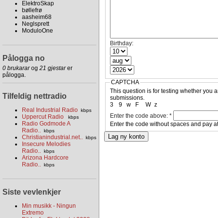
ElektroSkap
bøllefrø
aasheim68
Neglsprett
ModuloOne
Birthday:
Pålogga no
0 brukarar
og
21 gjestar
er
pålogga.
CAPTCHA
This question is for testing whether you
Tilfeldig nettradio
submissions.
3
9
w
F
W
z
Real Industrial Radio
kbps
Enter the code above:
*
Uppercut Radio
kbps
Radio Godmode A
Enter the code without spaces and pay at
Radio..
kbps
Christianindustrial.net..
kbps
Insecure Melodies
Radio..
kbps
Arizona Hardcore
Radio..
kbps
Siste vevlenkjer
Min musikk - Ningun
Extremo