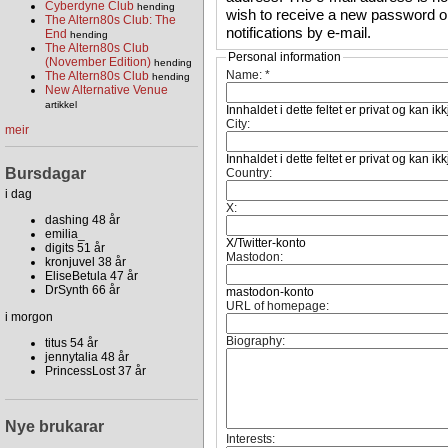
Cyberdyne Club
hending
wish to receive a new password or
The Altern80s Club: The
notifications by e-mail.
End
hending
The Altern80s Club
Personal information
(November Edition)
hending
Name:
*
The Altern80s Club
hending
New Alternative Venue
artikkel
Innhaldet i dette feltet er privat og kan ik
City:
meir
Innhaldet i dette feltet er privat og kan ik
Bursdagar
Country:
i dag
X:
dashing 48 år
emilia_
X/Twitter-konto
digits 51 år
Mastodon:
kronjuvel 38 år
EliseBetula 47 år
DrSynth 66 år
mastodon-konto
URL of homepage:
i morgon
Biography:
titus 54 år
jennytalia 48 år
PrincessLost 37 år
Nye brukarar
Interests: