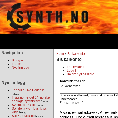
Navigation
Heim
»
Brukarkonto
Brukarkonto
Bloggar
Forum
Lag ny konto
Nye innlegg
Logg inn
Be om nytt passord
Kontoinformasjon
Nye innlegg
Brukarnamn:
*
The Villa Live Podcast
artikkel
Spaces are allowed; punctuation is not a
Invitasjon til det 14. norske
underscores.
analoge synthtreffet
forum
E-postadresse:
*
Synthkurs i Oslo
forum
Soif de la vie - fetisj kitsch
A valid e-mail address. All e-mails
vinyl
blogg
SubKult Kick-off
hending
address. The e-mail address is not