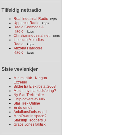
Tilfeldig nettradio
Real Industrial Radio
kbps
Uppercut Radio
kbps
Radio Godmode A
Radio..
kbps
Christianindustrial.net..
kbps
Insecure Melodies
Radio..
kbps
Arizona Hardcore
Radio..
kbps
Siste vevlenkjer
Min musikk - Ningun
Extremo
Bilder fra Elektrostat 2008
Mesh - ny markedsføring?
Ny Star Trek trailer
Chip-covers av NIN
Star Trek Online
Er du emo?
Antallanslåelsesspill
ManOwar in space?
Starship Troopers 3
Grace Jones faktisk