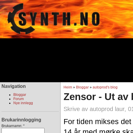
Navigation
Heim
»
Bloggar
»
autoprod's blog
Zensor - Ut av
Bloggar
Forum
Nye innlegg
Skrive av autoprod laur, 0
Brukarinnlogging
For tiden mikses det 
Brukarnamn:
*
14 år med mørke skal