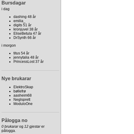
Bursdagar
i dag
dashing 48 år
emilia_
digits 51 år
kronjuvel 38 år
EliseBetula 47 år
DrSynth 66 år
i morgon
titus 54 år
jennytalia 48 år
PrincessLost 37 år
Nye brukarar
ElektroSkap
bøllefrø
aasheim68
Neglsprett
ModuloOne
Pålogga no
0 brukarar
og
12 gjestar
er
pålogga.