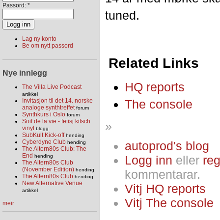
Passord:
*
tuned.
Lag ny konto
Be om nytt passord
Related Links
Nye innlegg
HQ reports
The Villa Live Podcast
artikkel
The console
Invitasjon til det 14. norske
analoge synthtreffet
forum
Synthkurs i Oslo
forum
Soif de la vie - fetisj kitsch
»
vinyl
blogg
SubKult Kick-off
hending
Cyberdyne Club
autoprod's blog
hending
The Altern80s Club: The
End
Logg inn
eller
reg
hending
The Altern80s Club
(November Edition)
hending
kommentarar.
The Altern80s Club
hending
New Alternative Venue
Vitj HQ reports
artikkel
Vitj The console
meir