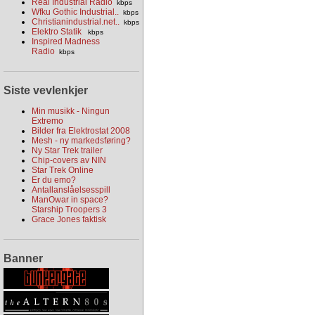
Real Industrial Radio
kbps
Wfku Gothic Industrial..
kbps
Christianindustrial.net..
kbps
Elektro Statik
kbps
Inspired Madness
Radio
kbps
Siste vevlenkjer
Min musikk - Ningun
Extremo
Bilder fra Elektrostat 2008
Mesh - ny markedsføring?
Ny Star Trek trailer
Chip-covers av NIN
Star Trek Online
Er du emo?
Antallanslåelsesspill
ManOwar in space?
Starship Troopers 3
Grace Jones faktisk
Banner