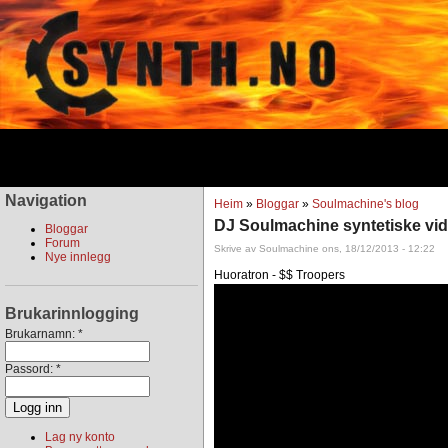
Navigation
Heim
»
Bloggar
»
Soulmachine's blog
DJ Soulmachine syntetiske vid
Bloggar
Forum
Skrive av Soulmachine ons, 18/12/2013 - 12:22
Nye innlegg
Huoratron - $$ Troopers
Brukarinnlogging
Brukarnamn:
*
Passord:
*
Lag ny konto