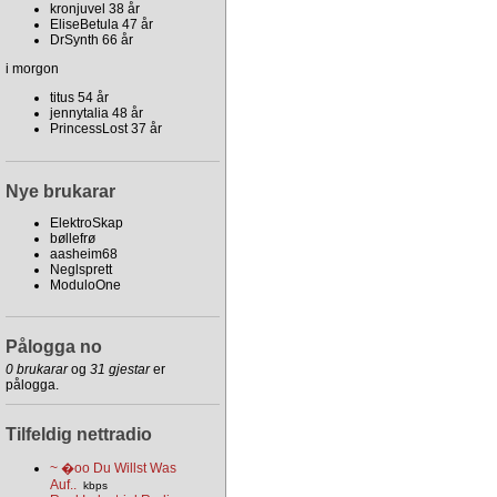
kronjuvel 38 år
EliseBetula 47 år
DrSynth 66 år
i morgon
titus 54 år
jennytalia 48 år
PrincessLost 37 år
Nye brukarar
ElektroSkap
bøllefrø
aasheim68
Neglsprett
ModuloOne
Pålogga no
0 brukarar
og
31 gjestar
er
pålogga.
Tilfeldig nettradio
~ �oo Du Willst Was
Auf..
kbps