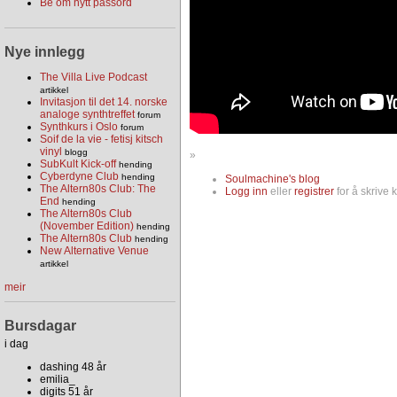
Be om nytt passord
Nye innlegg
The Villa Live Podcast
artikkel
Invitasjon til det 14. norske
analoge synthtreffet
forum
Synthkurs i Oslo
forum
Soif de la vie - fetisj kitsch
vinyl
blogg
»
SubKult Kick-off
hending
Cyberdyne Club
hending
Soulmachine's blog
The Altern80s Club: The
Logg inn
eller
registrer
for å skrive
End
hending
The Altern80s Club
(November Edition)
hending
The Altern80s Club
hending
New Alternative Venue
artikkel
meir
Bursdagar
i dag
dashing 48 år
emilia_
digits 51 år