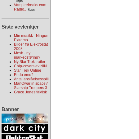
kbps
Vampirefreaks.com
Radio..
kbps
Siste vevlenkjer
Min musikk - Ningun
Extremo
Bilder fra Elektrostat
2008
Mesh - ny
markedsføring?
Ny Star Trek trailer
Chip-covers av NIN
Star Trek Online
Er du emo?
Antallanslåelsesspill
ManOwar in space?
Starship Troopers 3
Grace Jones faktisk
Banner