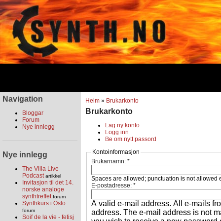
Navigation
Heim
»
Brukarkonto
Brukarkonto
Bloggar
Forum
Lag ny konto
Nye innlegg
Logg inn
Be om nytt passord
Kontoinformasjon
Nye innlegg
Brukarnamn:
*
The Villa Live
Podcast
artikkel
Spaces are allowed; punctuation is not allowed 
Invitasjon til det 14.
E-postadresse:
*
norske analoge
synthtreffet
forum
A valid e-mail address. All e-mails fr
Synthkurs i Oslo
forum
address. The e-mail address is not ma
Soif de la vie - fetisj