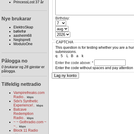
PrincessLost 37 år
Nye brukarar
Birthday:
ElektroSkap
bøllefrø
aasheim68
Neglsprett
CAPTCHA
ModuloOne
This question is for testing whether you are a 
submissions.
q
5
L
B
a
k
Pålogga no
Enter the code above:
*
0 brukarar
og
28 gjestar
er
Enter the code without spaces and pay attention
pålogga.
Tilfeldig nettradio
Vampirefreaks.com
Radio..
kbps
Sdx's Synthetic
Experience!..
kbps
Batcave
Redemption
Radio..
kbps
~ ~ Gothradio.com ~
~..
kbps
Block 11 Radio