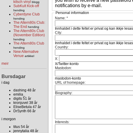
you wish to receive a new password o
kitsch vinyl
blogg
notifications by e-mail.
SubKult Kick-off
hending
Personal information
Cyberdyne Club
Name:
*
hending
The Altern80s Club:
The End
hending
Innhaldet i dette feltet er privat og kan ikkje lesa
The Altern80s Club
City:
(November Edition)
hending
Innhaldet i dette feltet er privat og kan ikkje lesa
The Altern80s Club
Country:
hending
New Alternative
Venue
artikkel
X:
meir
X/Twitter-konto
Mastodon:
Bursdagar
mastodon-konto
i dag
URL of homepage:
dashing 48 år
Biography:
emilia_
digits 51 år
kronjuvel 38 år
EliseBetula 47 år
DrSynth 66 år
i morgon
Interests:
titus 54 år
jennytalia 48 år