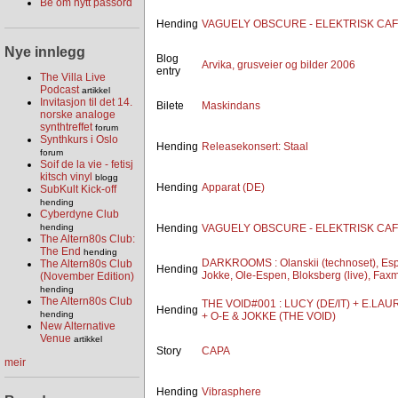
Be om nytt passord
Hending
VAGUELY OBSCURE - ELEKTRISK CA
Nye innlegg
Blog
Arvika, grusveier og bilder 2006
entry
The Villa Live
Podcast
artikkel
Invitasjon til det 14.
Bilete
Maskindans
norske analoge
synthtreffet
forum
Synthkurs i Oslo
Hending
Releasekonsert: Staal
forum
Soif de la vie - fetisj
kitsch vinyl
blogg
Hending
Apparat (DE)
SubKult Kick-off
hending
Cyberdyne Club
Hending
VAGUELY OBSCURE - ELEKTRISK CA
hending
The Altern80s Club:
The End
hending
DARKROOMS : Olanskii (technoset), Esp
The Altern80s Club
Hending
Jokke, Ole-Espen, Bloksberg (live), Faxm
(November Edition)
hending
The Altern80s Club
THE VOID#001 : LUCY (DE/IT) + E.LAU
Hending
hending
+ O-E & JOKKE (THE VOID)
New Alternative
Venue
artikkel
Story
CAPA
meir
Hending
Vibrasphere