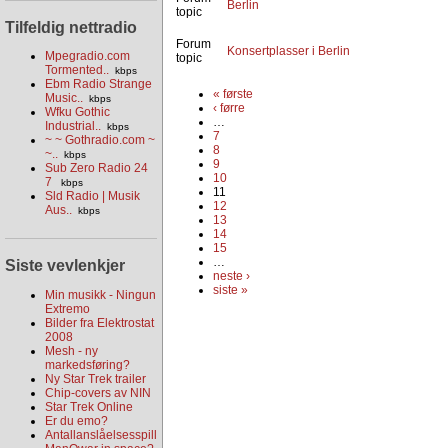
Berlin
topic
Tilfeldig nettradio
Forum
Konsertplasser i Berlin
Mpegradio.com
topic
Tormented..
kbps
Ebm Radio Strange
« første
Music..
kbps
‹ førre
Wfku Gothic
…
Industrial..
kbps
7
~ ~ Gothradio.com ~
8
~..
kbps
9
Sub Zero Radio 24
10
7
kbps
11
Sld Radio | Musik
12
Aus..
kbps
13
14
15
…
Siste vevlenkjer
neste ›
siste »
Min musikk - Ningun
Extremo
Bilder fra Elektrostat
2008
Mesh - ny
markedsføring?
Ny Star Trek trailer
Chip-covers av NIN
Star Trek Online
Er du emo?
Antallanslåelsesspill