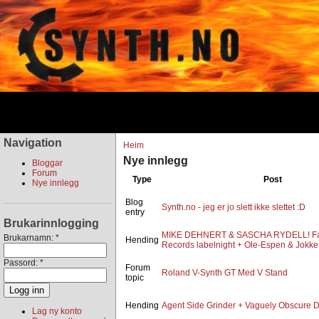
Navigation
Heim
Nye innlegg
Bloggar
Forum
Type
Post
Nye innlegg
Blog
Synth.no - jeg er jo slett ikke slettet :D
entry
Brukarinnlogging
MIKE DEHNERT & SASCHA RYDELL! F
Brukarnamn:
*
Hending
Records labelnight + Ole-Espen & Jokke
Passord:
*
Forum
Roland V-Synth GT Med V Stand
topic
Hending
Agent Side Grinder + Vaguely Obscure 
Lag ny konto