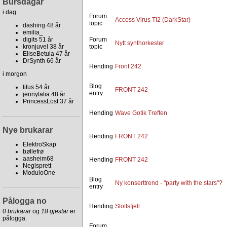
Bursdagar
i dag
Forum
Access Virus TI2 (DarkStar)
topic
dashing 48 år
emilia_
digits 51 år
Forum
Nytt synthorkester
kronjuvel 38 år
topic
EliseBetula 47 år
DrSynth 66 år
Hending
Front 242
i morgon
Blog
titus 54 år
FRONT 242
entry
jennytalia 48 år
PrincessLost 37 år
Hending
Wave Gotik Treffen
Nye brukarar
Hending
FRONT 242
ElektroSkap
bøllefrø
aasheim68
Hending
FRONT 242
Neglsprett
ModuloOne
Blog
Ny konserttrend - "party with the stars"?
entry
Pålogga no
Hending
Slottsfjell
0 brukarar
og
18 gjestar
er
pålogga.
Forum