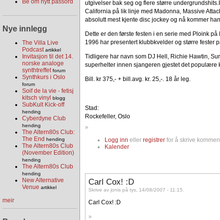
Be om nytt passord
utgivelser bak seg og flere større undergrundshits.
California på lik linje med Madonna, Massive Atta
absolutt mest kjente disc jockey og nå kommer han a
Nye innlegg
Dette er den første festen i en serie med Ploink p
1996 har presentert klubbkvelder og større fester p
The Villa Live
Podcast
artikkel
Tidligere har navn som DJ Hell, Richie Hawtin, Sur
Invitasjon til det 14.
norske analoge
superhelter innen sjangeren gjestet det populære 
synthtreffet
forum
Synthkurs i Oslo
Bill. kr 375,- + bill.avg. kr. 25,-. 18 år leg.
forum
Soif de la vie - fetisj
kitsch vinyl
blogg
SubKult Kick-off
Stad:
hending
Rockefeller, Oslo
Cyberdyne Club
hending
»
The Altern80s Club:
The End
Logg inn
eller
registrer
for å skrive komment
hending
The Altern80s Club
Kalender
(November Edition)
hending
The Altern80s Club
hending
Carl Cox! :D
New Alternative
Venue
artikkel
Skrive av jonis på tys, 14/08/2007 - 11:15.
meir
Carl Cox! :D
»