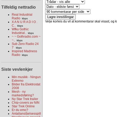
Tilfeldig nettradio
Real Industrial
Radio
kbps
Velje korleis du vil at kommentarar skal visast, og kl
X A N U R A D I O .
C..
kbps
Wfku Gothic
Industrial..
kbps
~ ~ Gothradio.com ~
~..
kbps
Sub Zero Radio 24
7
kbps
Inspired Madness
Radio
kbps
Siste vevlenkjer
Min musikk - Ningun
Extremo
Bilder fra Elektrostat
2008
Mesh - ny
markedsføring?
Ny Star Trek trailer
Chip-covers av NIN
Star Trek Online
Er du emo?
Antallanslåelsesspill