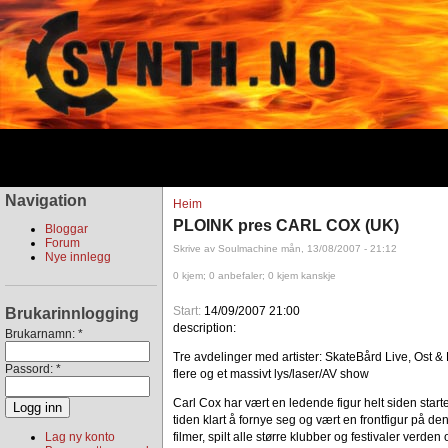
Navigation
Heim
PLOINK pres CARL COX (UK)
Bloggar
Forum
Skrive av Soulmachine mån, 13/08/2007 - 21:12
Nye innlegg
0 kjem; 0 anbefaler; 0 kjem kanskje
Start:
14/09/2007 21:00
Brukarinnlogging
description:
Brukarnamn:
*
Tre avdelinger med artister: SkateBård Live, Ost 
Passord:
*
flere og et massivt lys/laser/AV show
Carl Cox har vært en ledende figur helt siden star
tiden klart å fornye seg og vært en frontfigur på d
Lag ny konto
filmer, spilt alle større klubber og festivaler verde