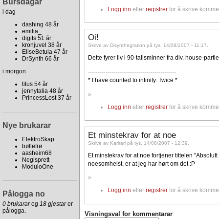
Bursdagar
Logg inn
eller
registrer
for å skrive komme
i dag
dashing 48 år
emilia_
Oi!
digits 51 år
kronjuvel 38 år
Skrive av Disynthegration på tys, 14/08/2007 - 11:17.
EliseBetula 47 år
Dette fyrer liv i 90-tallsminner fra div. house-parti
DrSynth 66 år
i morgon
---------------------------------------------
* I have counted to infinity. Twice *
titus 54 år
jennytalia 48 år
»
PrincessLost 37 år
Logg inn
eller
registrer
for å skrive komme
Nye brukarar
Et minstekrav for at noe
ElektroSkap
Skrive av Karirari på tys, 14/08/2007 - 12:39.
bøllefrø
aasheim68
Et minstekrav for at noe fortjener tittelen "Absolut
Neglsprett
noesomhelst, er at jeg har hørt om det :P
ModuloOne
»
Logg inn
eller
registrer
for å skrive komme
Pålogga no
0 brukarar
og
18 gjestar
er
pålogga.
Visningsval for kommentarar