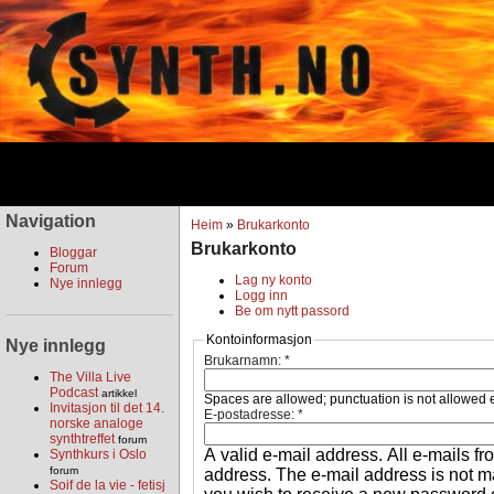
Navigation
Heim
»
Brukarkonto
Brukarkonto
Bloggar
Forum
Lag ny konto
Nye innlegg
Logg inn
Be om nytt passord
Kontoinformasjon
Nye innlegg
Brukarnamn:
*
The Villa Live
Podcast
artikkel
Spaces are allowed; punctuation is not allowed 
Invitasjon til det 14.
E-postadresse:
*
norske analoge
synthtreffet
forum
A valid e-mail address. All e-mails fr
Synthkurs i Oslo
forum
address. The e-mail address is not ma
Soif de la vie - fetisj