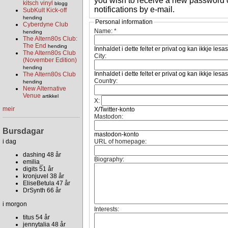
you wish to receive a new password o
kitsch vinyl
blogg
notifications by e-mail.
SubKult Kick-off
hending
Personal information
Cyberdyne Club
Name:
*
hending
The Altern80s Club:
The End
hending
Innhaldet i dette feltet er privat og kan ikkje lesa
The Altern80s Club
City:
(November Edition)
hending
Innhaldet i dette feltet er privat og kan ikkje lesa
The Altern80s Club
Country:
hending
New Alternative
Venue
artikkel
X:
meir
X/Twitter-konto
Mastodon:
Bursdagar
mastodon-konto
i dag
URL of homepage:
dashing 48 år
Biography:
emilia_
digits 51 år
kronjuvel 38 år
EliseBetula 47 år
DrSynth 66 år
i morgon
Interests:
titus 54 år
jennytalia 48 år