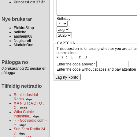
PrincessLost 37 år
Nye brukarar
Birthday:
ElektroSkap
bøllefrø
aasheim68
Neglsprett
CAPTCHA
ModuloOne
This question is for testing whether you are a 
submissions.
k
Y
t
C
z
D
Pålogga no
Enter the code above:
*
0 brukarar
og
21 gjestar
er
Enter the code without spaces and pay attention
pålogga.
Tilfeldig nettradio
Real Industrial
Radio
kbps
X A N U R A D I O .
C..
kbps
Wfku Gothic
Industrial..
kbps
~ ~ Gothradio.com ~
~..
kbps
Sub Zero Radio 24
7
kbps