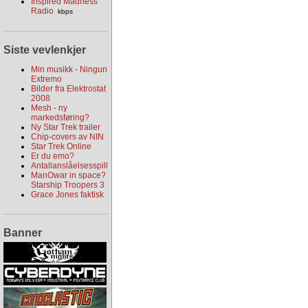
Inspired Madness
Radio
kbps
Siste vevlenkjer
Min musikk - Ningun
Extremo
Bilder fra Elektrostat
2008
Mesh - ny
markedsføring?
Ny Star Trek trailer
Chip-covers av NIN
Star Trek Online
Er du emo?
Antallanslåelsesspill
ManOwar in space?
Starship Troopers 3
Grace Jones faktisk
Banner