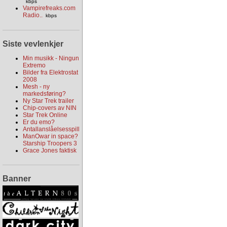
kbps
Vampirefreaks.com
Radio..
kbps
Siste vevlenkjer
Min musikk - Ningun
Extremo
Bilder fra Elektrostat
2008
Mesh - ny
markedsføring?
Ny Star Trek trailer
Chip-covers av NIN
Star Trek Online
Er du emo?
Antallanslåelsesspill
ManOwar in space?
Starship Troopers 3
Grace Jones faktisk
Banner