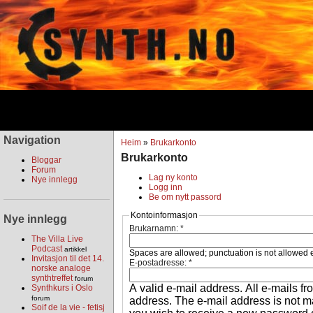
Navigation
Heim
»
Brukarkonto
Brukarkonto
Bloggar
Forum
Lag ny konto
Nye innlegg
Logg inn
Be om nytt passord
Kontoinformasjon
Nye innlegg
Brukarnamn:
*
The Villa Live
Podcast
artikkel
Spaces are allowed; punctuation is not allowed 
Invitasjon til det 14.
E-postadresse:
*
norske analoge
synthtreffet
forum
A valid e-mail address. All e-mails fr
Synthkurs i Oslo
forum
address. The e-mail address is not ma
Soif de la vie - fetisj