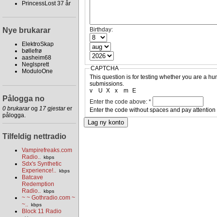
PrincessLost 37 år
Nye brukarar
Birthday:
ElektroSkap
bøllefrø
aasheim68
Neglsprett
CAPTCHA
ModuloOne
This question is for testing whether you are a 
submissions.
v
U
X
x
m
E
Pålogga no
Enter the code above:
*
0 brukarar
og
17 gjestar
er
Enter the code without spaces and pay attention
pålogga.
Tilfeldig nettradio
Vampirefreaks.com
Radio..
kbps
Sdx's Synthetic
Experience!..
kbps
Batcave
Redemption
Radio..
kbps
~ ~ Gothradio.com ~
~..
kbps
Block 11 Radio