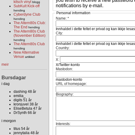
you wish to receive a new password o
kitsch vinyl
blogg
notifications by e-mail.
SubKult Kick-off
hending
Personal information
Cyberdyne Club
Name:
*
hending
The Altern80s Club:
The End
hending
Innhaldet i dette feltet er privat og kan ikkje lesa
The Altern80s Club
City:
(November Edition)
hending
Innhaldet i dette feltet er privat og kan ikkje lesa
The Altern80s Club
Country:
hending
New Alternative
Venue
artikkel
X:
meir
X/Twitter-konto
Mastodon:
Bursdagar
mastodon-konto
i dag
URL of homepage:
dashing 48 år
Biography:
emilia_
digits 51 år
kronjuvel 38 år
EliseBetula 47 år
DrSynth 66 år
i morgon
Interests:
titus 54 år
jennytalia 48 år