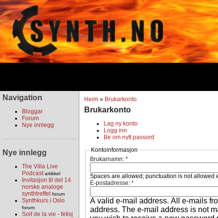
Navigation
Heim
»
Brukarkonto
Brukarkonto
Bloggar
Forum
Lag ny konto
Nye innlegg
Logg inn
Be om nytt passord
Kontoinformasjon
Nye innlegg
Brukarnamn:
*
The Villa Live
Podcast
artikkel
Spaces are allowed; punctuation is not allowed 
Invitasjon til det 14.
E-postadresse:
*
norske analoge
synthtreffet
forum
A valid e-mail address. All e-mails fr
Synthkurs i Oslo
forum
address. The e-mail address is not ma
Soif de la vie - fetisj