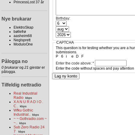
PrincessLost 37 år
Nye brukarar
Birthday:
ElektroSkap
bøllefrø
aasheim68
Neglsprett
CAPTCHA
ModuloOne
This question is for testing whether you are a 
submissions.
P
6
i
e
D
F
Pålogga no
Enter the code above:
*
0 brukarar
og
21 gjestar
er
Enter the code without spaces and pay attention
pålogga.
Tilfeldig nettradio
Real Industrial
Radio
kbps
X A N U R A D I O .
C..
kbps
Wfku Gothic
Industrial..
kbps
~ ~ Gothradio.com ~
~..
kbps
Sub Zero Radio 24
7
kbps