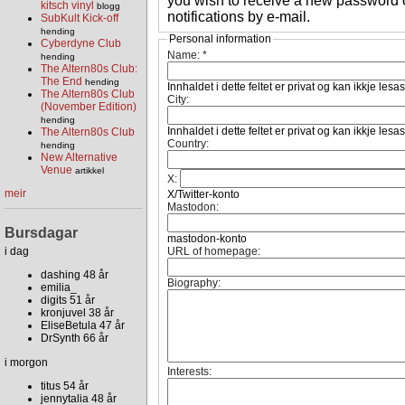
you wish to receive a new password o
kitsch vinyl
blogg
notifications by e-mail.
SubKult Kick-off
hending
Personal information
Cyberdyne Club
Name:
*
hending
The Altern80s Club:
The End
hending
Innhaldet i dette feltet er privat og kan ikkje lesa
The Altern80s Club
City:
(November Edition)
hending
Innhaldet i dette feltet er privat og kan ikkje lesa
The Altern80s Club
Country:
hending
New Alternative
Venue
artikkel
X:
meir
X/Twitter-konto
Mastodon:
Bursdagar
mastodon-konto
i dag
URL of homepage:
dashing 48 år
Biography:
emilia_
digits 51 år
kronjuvel 38 år
EliseBetula 47 år
DrSynth 66 år
i morgon
Interests:
titus 54 år
jennytalia 48 år