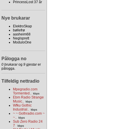
PrincessLost 37 år
Nye brukarar
ElektroSkap
bøllefrø
aasheim68
Neglsprett
ModuloOne
Pålogga no
0 brukarar
og
9 gjestar
er
pålogga.
Tilfeldig nettradio
Mpegradio.com
Tormented..
kbps
Ebm Radio Strange
Music..
kbps
Wfku Gothic
Industrial..
kbps
~ ~ Gothradio.com ~
~..
kbps
Sub Zero Radio 24
7
kbps