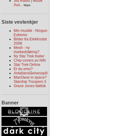
Sld Radio | Musik
Aus..
kbps
Siste vevlenkjer
Min musikk - Ningun
Extremo
Bilder fra Elektrostat
2008
Mesh - ny
markedsføring?
Ny Star Trek trailer
Chip-covers av NIN
Star Trek Online
Er du emo?
Antallanslåelsesspill
ManOwar in space?
Starship Troopers 3
Grace Jones faktisk
Banner