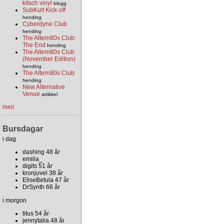
kitsch vinyl
blogg
SubKult Kick-off
hending
Cyberdyne Club
hending
The Altern80s Club:
The End
hending
The Altern80s Club
(November Edition)
hending
The Altern80s Club
hending
New Alternative
Venue
artikkel
meir
Bursdagar
i dag
dashing 48 år
emilia_
digits 51 år
kronjuvel 38 år
EliseBetula 47 år
DrSynth 66 år
i morgon
titus 54 år
jennytalia 48 år