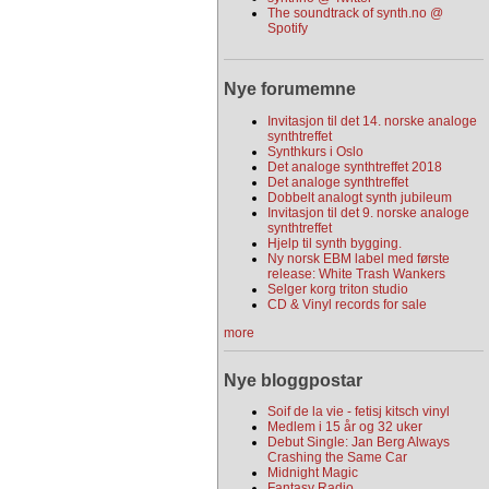
The soundtrack of synth.no @
Spotify
Nye forumemne
Invitasjon til det 14. norske analoge
synthtreffet
Synthkurs i Oslo
Det analoge synthtreffet 2018
Det analoge synthtreffet
Dobbelt analogt synth jubileum
Invitasjon til det 9. norske analoge
synthtreffet
Hjelp til synth bygging.
Ny norsk EBM label med første
release: White Trash Wankers
Selger korg triton studio
CD & Vinyl records for sale
more
Nye bloggpostar
Soif de la vie - fetisj kitsch vinyl
Medlem i 15 år og 32 uker
Debut Single: Jan Berg Always
Crashing the Same Car
Midnight Magic
Fantasy Radio