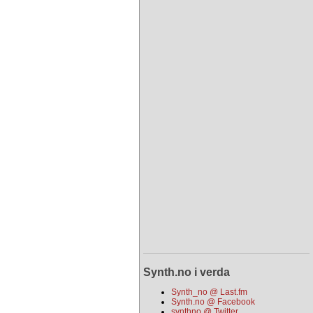
Synth.no i verda
Synth_no @ Last.fm
Synth.no @ Facebook
synthno @ Twitter