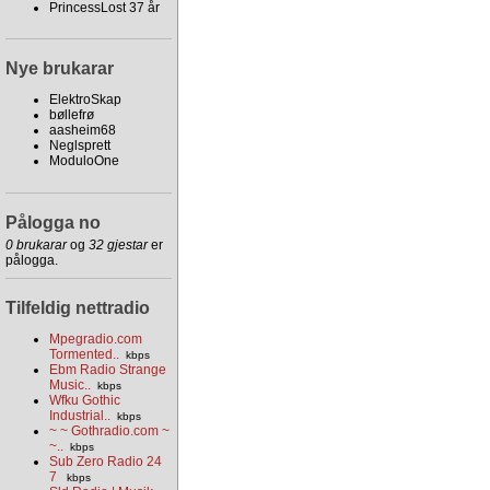
PrincessLost 37 år
Nye brukarar
ElektroSkap
bøllefrø
aasheim68
Neglsprett
ModuloOne
Pålogga no
0 brukarar
og
32 gjestar
er
pålogga.
Tilfeldig nettradio
Mpegradio.com
Tormented..
kbps
Ebm Radio Strange
Music..
kbps
Wfku Gothic
Industrial..
kbps
~ ~ Gothradio.com ~
~..
kbps
Sub Zero Radio 24
7
kbps