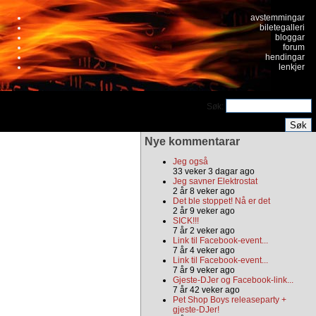
avstemmingar
biletegalleri
bloggar
forum
hendingar
lenkjer
Søk:
Nye kommentarar
Jeg også
33 veker 3 dagar ago
Jeg savner Elektrostat
2 år 8 veker ago
Det ble stoppet! Nå er det
2 år 9 veker ago
SICK!!!
7 år 2 veker ago
Link til Facebook-event...
7 år 4 veker ago
Link til Facebook-event...
7 år 9 veker ago
Gjeste-DJer og Facebook-link...
7 år 42 veker ago
Pet Shop Boys releaseparty +
gjeste-DJer!