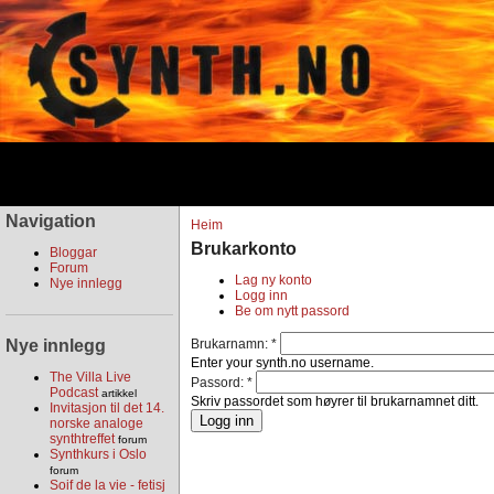
Navigation
Heim
Brukarkonto
Bloggar
Forum
Lag ny konto
Nye innlegg
Logg inn
Be om nytt passord
Nye innlegg
Brukarnamn:
*
Enter your synth.no username.
The Villa Live
Passord:
*
Podcast
artikkel
Skriv passordet som høyrer til brukarnamnet ditt.
Invitasjon til det 14.
norske analoge
synthtreffet
forum
Synthkurs i Oslo
forum
Soif de la vie - fetisj