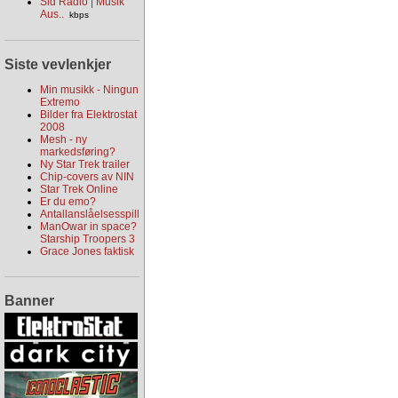
Sld Radio | Musik
Aus..
kbps
Siste vevlenkjer
Min musikk - Ningun
Extremo
Bilder fra Elektrostat
2008
Mesh - ny
markedsføring?
Ny Star Trek trailer
Chip-covers av NIN
Star Trek Online
Er du emo?
Antallanslåelsesspill
ManOwar in space?
Starship Troopers 3
Grace Jones faktisk
Banner