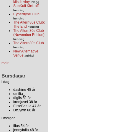
kitsch vinyl
blogg
SubKult Kick-off
hending
Cyberdyne Club
hending
The Altern80s Club:
The End
hending
The Altern80s Club
(November Edition)
hending
The Altern80s Club
hending
New Alternative
Venue
artikkel
meir
Bursdagar
i dag
dashing 48 år
emilia_
digits 51 år
kronjuvel 38 år
EliseBetula 47 år
DrSynth 66 år
i morgon
titus 54 år
jennytalia 48 år