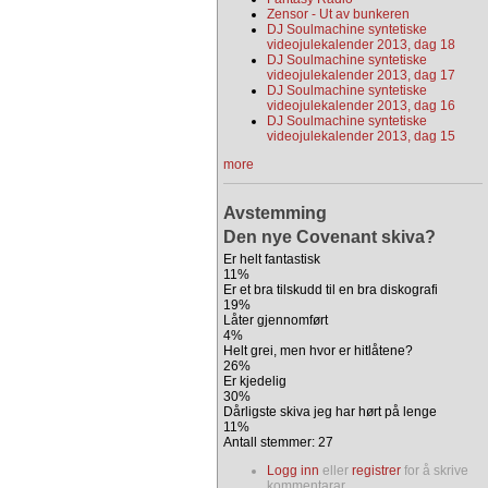
Zensor - Ut av bunkeren
DJ Soulmachine syntetiske
videojulekalender 2013, dag 18
DJ Soulmachine syntetiske
videojulekalender 2013, dag 17
DJ Soulmachine syntetiske
videojulekalender 2013, dag 16
DJ Soulmachine syntetiske
videojulekalender 2013, dag 15
more
Avstemming
Den nye Covenant skiva?
Er helt fantastisk
11%
Er et bra tilskudd til en bra diskografi
19%
Låter gjennomført
4%
Helt grei, men hvor er hitlåtene?
26%
Er kjedelig
30%
Dårligste skiva jeg har hørt på lenge
11%
Antall stemmer: 27
Logg inn
eller
registrer
for å skrive
kommentarar.