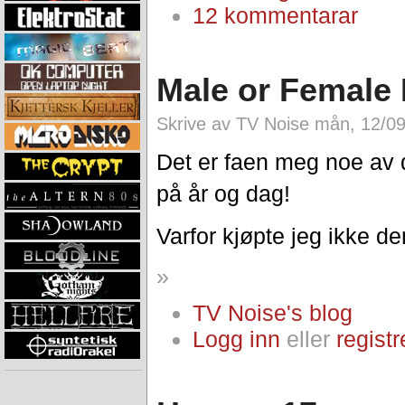
12 kommentarar
Male or Female D
Skrive av TV Noise mån, 12/09
Det er faen meg noe av d
på år og dag!
Varfor kjøpte jeg ikke de
»
TV Noise's blog
Logg inn
eller
registr