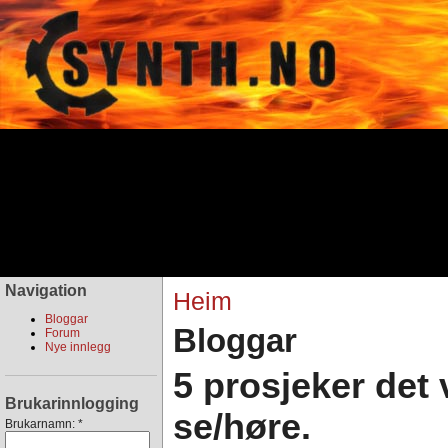
Navigation
Heim
Bloggar
Bloggar
Forum
Nye innlegg
5 prosjeker det v
Brukarinnlogging
se/høre.
Brukarnamn:
*