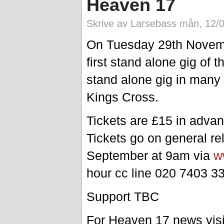
Heaven 17
Skrive av Larsebass mån, 12/0
On Tuesday 29th Novembe
first stand alone gig of the
stand alone gig in many 
Kings Cross.
Tickets are £15 in advan
Tickets go on general 
September at 9am via
w
hour cc line 020 7403 3
Support TBC
For Heaven 17 news vis