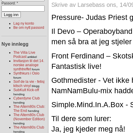
Passord:
*
Skrive av Larsebass ons, 14/0
Pressure- Judas Priest g
Lag ny konto
Be om nytt passord
Il Devo – Operaboyband 
men så bra at jeg stjeler
Nye innlegg
The Villa Live
Front Ferdinand – Skots
Podcast
artikkel
Invitasjon til det 14.
Fantastisk live!
norske analoge
synthtreffet
forum
Synthkurs i Oslo
Gothmedister - Vet ikke 
forum
Soif de la vie - fetisj
kitsch vinyl
blogg
NamNamBulu-mix hadde 
SubKult Kick-off
hending
Cyberdyne Club
Simple.Mind.In.A.Box - 
hending
The Altern80s Club:
The End
hending
The Altern80s Club
Til dere som lurer:
(November Edition)
hending
Ja, jeg kjeder meg nå!
The Altern80s Club
hending