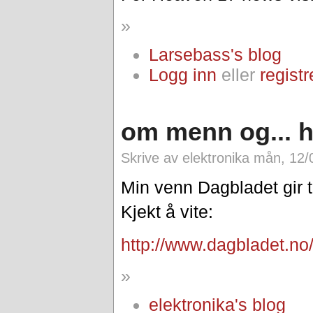
»
Larsebass's blog
Logg inn
eller
registr
om menn og... 
Skrive av elektronika mån, 12/
Min venn Dagbladet gir
Kjekt å vite:
http://www.dagbladet.no
»
elektronika's blog