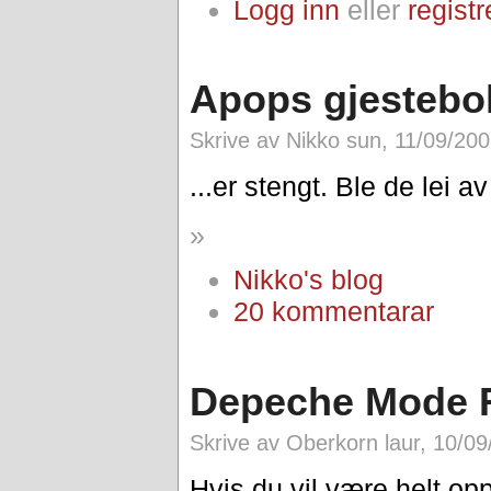
Logg inn
eller
registr
Apops gjestebok
Skrive av Nikko sun, 11/09/200
...er stengt. Ble de lei a
»
Nikko's blog
20 kommentarar
Depeche Mode 
Skrive av Oberkorn laur, 10/09
Hvis du vil være helt opp