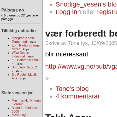
Snodige_vesen's bl
Pålogga no
Logg inn
eller
registr
0 brukarar
og
22 gjestar
er
pålogga.
vær forberedt b
Tilfeldig nettradio
Mpegradio.com
Tormented..
Skrive av Tone tys, 13/09/2005
kbps
Ebm Radio Strange
Music..
kbps
blir interessant.
Wfku Gothic
Industrial..
kbps
~ ~ Gothradio.com ~
~..
kbps
http://www.vg.no/pub/vg
Sub Zero Radio 24
7
kbps
Sld Radio | Musik
»
Aus..
kbps
Tone's blog
Siste vevlenkjer
4 kommentarar
Min musikk - Ningun
Extremo
Bilder fra Elektrostat
2008
Mesh - ny