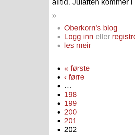
alltid. Julaften kommer i 
»
Oberkorn's blog
Logg inn
eller
registr
les meir
« første
‹ førre
…
198
199
200
201
202