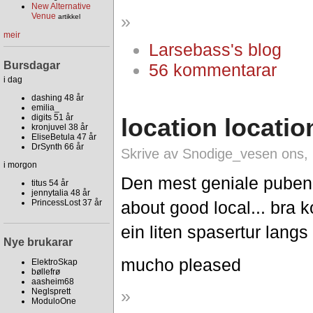
New Alternative
»
Venue
artikkel
meir
Larsebass's blog
Bursdagar
56 kommentarar
i dag
dashing 48 år
emilia_
digits 51 år
location locatio
kronjuvel 38 år
EliseBetula 47 år
DrSynth 66 år
Skrive av Snodige_vesen ons, 
i morgon
Den mest geniale puben e
titus 54 år
jennytalia 48 år
about good local... bra k
PrincessLost 37 år
ein liten spasertur lang
Nye brukarar
mucho pleased
ElektroSkap
bøllefrø
aasheim68
»
Neglsprett
ModuloOne