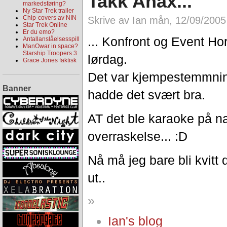
Takk Anax...
markedsføring?
Ny Star Trek trailer
Chip-covers av NIN
Skrive av Ian mån, 12/09/2005
Star Trek Online
Er du emo?
... Konfront og Event Ho
Antallanslåelsesspill
ManOwar in space?
Starship Troopers 3
lørdag.
Grace Jones faktisk
Det var kjempestemmning
Banner
hadde det svært bra.
AT det ble karaoke på n
overraskelse... :D
Nå må jeg bare bli kvitt
ut..
»
Ian's blog