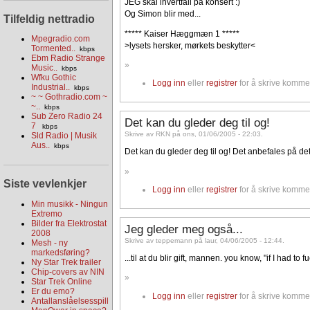
JEG skal ihvertfall på konsert :)
Og Simon blir med...
Tilfeldig nettradio
***** Kaiser Hæggmæn 1 *****
Mpegradio.com
>lysets hersker, mørkets beskytter<
Tormented..
kbps
Ebm Radio Strange
»
Music..
kbps
Wfku Gothic
Logg inn
eller
registrer
for å skrive komme
Industrial..
kbps
~ ~ Gothradio.com ~
~..
kbps
Sub Zero Radio 24
Det kan du gleder deg til og!
7
kbps
Skrive av RKN på ons, 01/06/2005 - 22:03.
Sld Radio | Musik
Aus..
kbps
Det kan du gleder deg til og! Det anbefales på det 
»
Siste vevlenkjer
Logg inn
eller
registrer
for å skrive komme
Min musikk - Ningun
Extremo
Bilder fra Elektrostat
Jeg gleder meg også...
2008
Skrive av teppemann på laur, 04/06/2005 - 12:44.
Mesh - ny
markedsføring?
...til at du blir gift, mannen. you know, "if I had to fu
Ny Star Trek trailer
Chip-covers av NIN
»
Star Trek Online
Er du emo?
Logg inn
eller
registrer
for å skrive komme
Antallanslåelsesspill