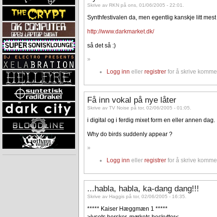
Skrive av RKN på ons, 01/06/2005 - 22:01.
Synthfestivalen da, men egentlig kanskje litt mes
http://www.darkmarket.dk/
så det så :)
»
Logg inn
eller
registrer
for å skrive komme
Få inn vokal på nye låter
Skrive av TV Noise på tor, 02/06/2005 - 01:05.
i digital og i ferdig mixet form en eller annen dag.
Why do birds suddenly appear ?
»
Logg inn
eller
registrer
for å skrive komme
...habla, habla, ka-dang dang!!!
Skrive av Haggis på tor, 02/06/2005 - 16:35.
***** Kaiser Hæggmæn 1 *****
>lysets hersker, mørkets beskytter<