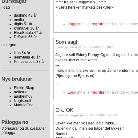
Bursdagar
***** Kaiser Hæggmæn 1 *****
i dag
>lysets hersker, mørkets beskytter<
dashing 48 år
»
emilia_
digits 51 år
Logg inn
eller
registrer
for å skrive komme
kronjuvel 38 år
EliseBetula 47 år
DrSynth 66 år
Som sagt
i morgon
Skrive av Nikko på tor, 02/06/2005 - 00:50.
titus 54 år
Jeg har sett Skinny Puppy. Og det til og med sa
jennytalia 48 år
over to uker er min kone!
PrincessLost 37 år
---
I valg mellom falske venner og åpne fiender har jeg
(Bjørnstjerne Bjørnson)
Nye brukarar
»
ElektroSkap
bøllefrø
Logg inn
eller
registrer
for å skrive komme
aasheim68
Neglsprett
ModuloOne
OK. OK
Skrive av Haggis på tor, 02/06/2005 - 01:39.
Pålogga no
Orker ikke mer, kos deg, og til lykke...
Du er klin gal, men jeg håper det lykkes :)
0 brukarar
og
30 gjestar
er
pålogga.
Seriøst.