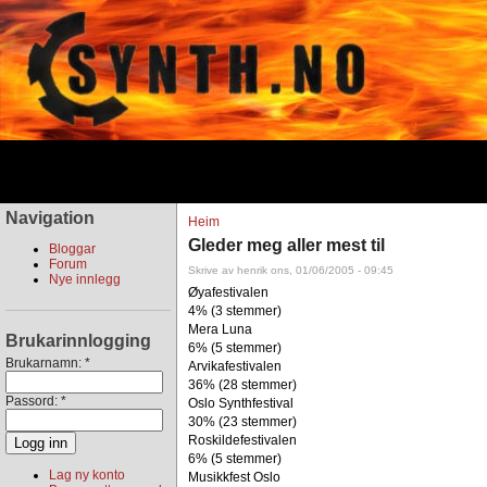
Navigation
Heim
Gleder meg aller mest til
Bloggar
Forum
Skrive av henrik ons, 01/06/2005 - 09:45
Nye innlegg
Øyafestivalen
4% (3 stemmer)
Mera Luna
Brukarinnlogging
6% (5 stemmer)
Brukarnamn:
*
Arvikafestivalen
36% (28 stemmer)
Passord:
*
Oslo Synthfestival
30% (23 stemmer)
Roskildefestivalen
6% (5 stemmer)
Lag ny konto
Musikkfest Oslo