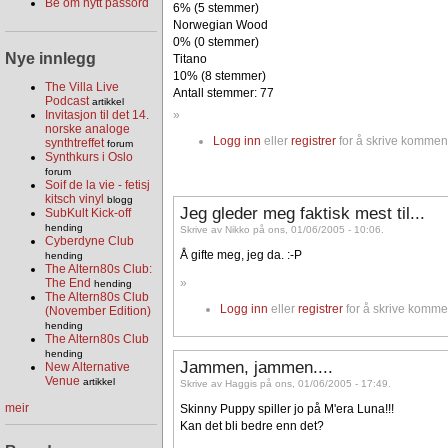
Be om nytt passord
6% (5 stemmer)
Norwegian Wood
0% (0 stemmer)
Nye innlegg
Titano
10% (8 stemmer)
The Villa Live
Antall stemmer: 77
Podcast
artikkel
»
Invitasjon til det 14.
norske analoge
Logg inn
eller
registrer
for å skrive komment
synthtreffet
forum
Synthkurs i Oslo
forum
Soif de la vie - fetisj
kitsch vinyl
blogg
Jeg gleder meg faktisk mest til...
SubKult Kick-off
hending
Skrive av Nikko på ons, 01/06/2005 - 10:06.
Cyberdyne Club
Å gifte meg, jeg da. :-P
hending
The Altern80s Club:
»
The End
hending
The Altern80s Club
Logg inn
eller
registrer
for å skrive komme
(November Edition)
hending
The Altern80s Club
hending
Jammen, jammen....
New Alternative
Venue
artikkel
Skrive av Haggis på ons, 01/06/2005 - 17:49.
meir
Skinny Puppy spiller jo på M'era Luna!!!
Kan det bli bedre enn det?