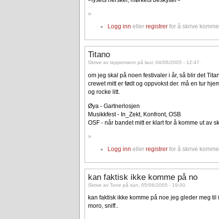
»
Logg inn
eller
registrer
for å skrive komme
Titano
Skrive av teppemann på laur, 04/06/2005 - 12:47.
om jeg skal på noen festivaler i år, så blir det Tit
crewet mitt er født og oppvokst der. må en tur hjem
og rocke litt.
Øya - Gartnerlosjen
Musikkfest - In_Zekt, Konfront, OSB
OSF - når bandet mitt er klart for å komme ut av sk
»
Logg inn
eller
registrer
for å skrive komme
kan faktisk ikke komme på no
Skrive av Tone på sun, 05/06/2005 - 19:00.
kan faktisk ikke komme på noe jeg gleder meg til i 
moro, sniff..