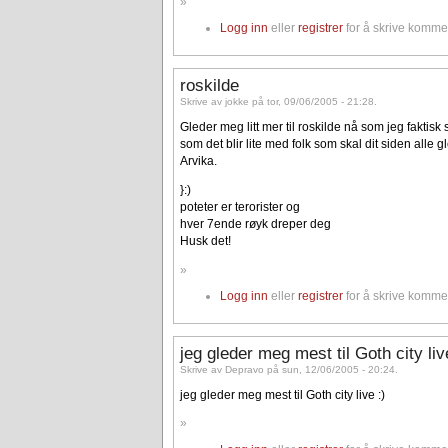
»
Logg inn
eller
registrer
for å skrive komme
roskilde
Skrive av jokke på tor, 09/06/2005 - 21:28.
Gleder meg litt mer til roskilde nå som jeg faktisk 
som det blir lite med folk som skal dit siden alle 
Arvika.
}:)
poteter er terorister og
hver 7ende røyk dreper deg
Husk det!
»
Logg inn
eller
registrer
for å skrive komme
jeg gleder meg mest til Goth city liv
Skrive av Depravo på sun, 12/06/2005 - 20:24.
jeg gleder meg mest til Goth city live :)
»