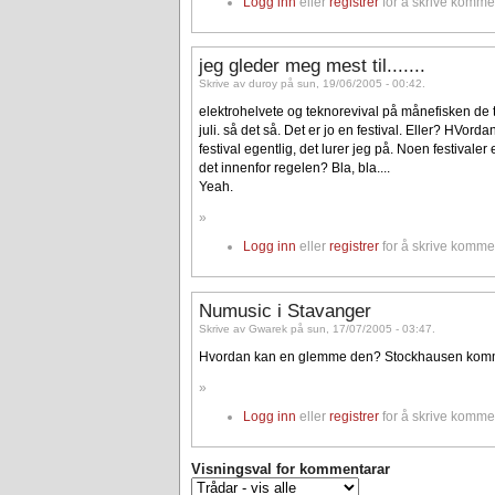
Logg inn
eller
registrer
for å skrive komme
jeg gleder meg mest til.......
Skrive av duroy på sun, 19/06/2005 - 00:42.
elektrohelvete og teknorevival på månefisken de t
juli. så det så. Det er jo en festival. Eller? HVor
festival egentlig, det lurer jeg på. Noen festivaler 
det innenfor regelen? Bla, bla....
Yeah.
»
Logg inn
eller
registrer
for å skrive komme
Numusic i Stavanger
Skrive av Gwarek på sun, 17/07/2005 - 03:47.
Hvordan kan en glemme den? Stockhausen komme
»
Logg inn
eller
registrer
for å skrive komme
Visningsval for kommentarar