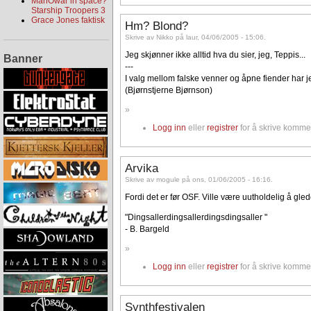
ManOwar in space?
Starship Troopers 3
Grace Jones faktisk
Hm? Blond?
Skrive av Nikko på laur, 04/06/2005 - 15:06.
Jeg skjønner ikke alltid hva du sier, jeg, Teppis...
Banner
---
I valg mellom falske venner og åpne fiender har jeg
(Bjørnstjerne Bjørnson)
»
Logg inn
eller
registrer
for å skrive komme
Arvika
Skrive av mogule på ons, 01/06/2005 - 16:16.
Fordi det er før OSF. Ville være uutholdelig å gled
"Dingsallerdingsallerdingsdingsaller "
- B. Bargeld
»
Logg inn
eller
registrer
for å skrive komme
Synthfestivalen