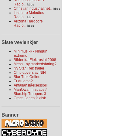
Radio..
kbps
Christianindustrial.net..
kbps
Insecure Melodies
Radio..
kbps
Arizona Hardcore
Radio..
kbps
Siste vevlenkjer
Min musikk - Ningun
Extremo
Bilder fra Elektrostat 2008
Mesh - ny markedsføring?
Ny Star Trek trailer
Chip-covers av NIN
Star Trek Online
Er du emo?
Antallanslåelsesspill
ManOwar in space?
Starship Troopers 3
Grace Jones faktisk
Banner