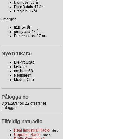
kronjuvel 38 år
EliseBetula 47 år
DrSynth 66 år
i morgon
titus 54 år
jennytalia 48 år
PrincessLost 37 år
Nye brukarar
ElektroSkap
bøllefrø
aasheim68
Neglsprett
ModuloOne
Pålogga no
0 brukarar
og
12 gjestar
er
pålogga.
Tilfeldig nettradio
Real Industrial Radio
kbps
Uppercut Radio
kbps
Radio Godmode A