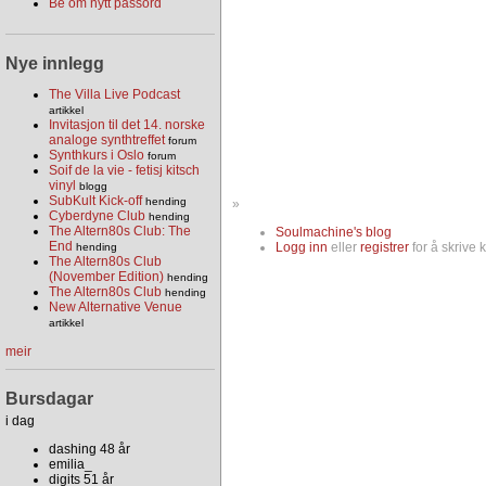
Be om nytt passord
Nye innlegg
The Villa Live Podcast
artikkel
Invitasjon til det 14. norske
analoge synthtreffet
forum
Synthkurs i Oslo
forum
Soif de la vie - fetisj kitsch
vinyl
blogg
SubKult Kick-off
hending
»
Cyberdyne Club
hending
The Altern80s Club: The
Soulmachine's blog
End
Logg inn
eller
registrer
for å skrive
hending
The Altern80s Club
(November Edition)
hending
The Altern80s Club
hending
New Alternative Venue
artikkel
meir
Bursdagar
i dag
dashing 48 år
emilia_
digits 51 år