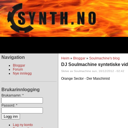
Navigation
Heim
»
Bloggar
»
Soulmachine's blog
DJ Soulmachine syntetiske vid
Bloggar
Forum
Skrive av Soulmachine sun, 16/12/2012 - 02:42
Nye innlegg
Orange Sector - Der Maschinist
Brukarinnlogging
Brukarnamn:
*
Passord:
*
Lag ny konto