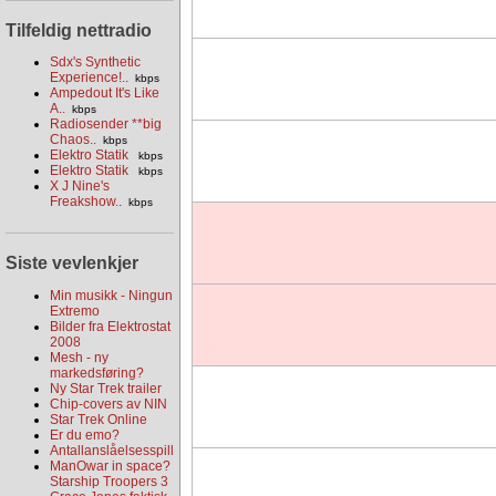
Tilfeldig nettradio
Sdx's Synthetic
Experience!..
kbps
Ampedout It's Like
A..
kbps
Radiosender **big
Chaos..
kbps
Elektro Statik
kbps
Elektro Statik
kbps
X J Nine's
Freakshow..
kbps
Siste vevlenkjer
Min musikk - Ningun
Extremo
Bilder fra Elektrostat
2008
Mesh - ny
markedsføring?
Ny Star Trek trailer
Chip-covers av NIN
Star Trek Online
Er du emo?
Antallanslåelsesspill
ManOwar in space?
Starship Troopers 3