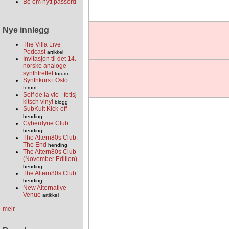
Be om nytt passord
Nye innlegg
The Villa Live
Podcast
artikkel
Invitasjon til det 14.
norske analoge
synthtreffet
forum
Synthkurs i Oslo
forum
Soif de la vie - fetisj
kitsch vinyl
blogg
SubKult Kick-off
hending
Cyberdyne Club
hending
The Altern80s Club:
The End
hending
The Altern80s Club
(November Edition)
hending
The Altern80s Club
hending
New Alternative
Venue
artikkel
meir