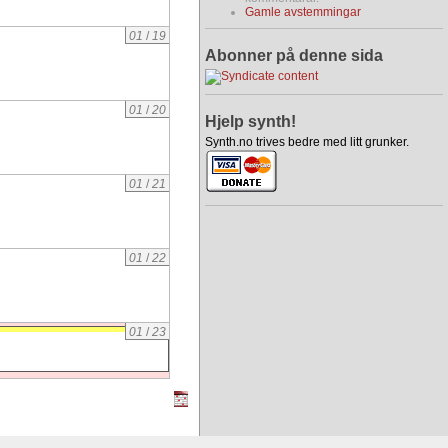
Gamle avstemmingar
01
/
19
Abonner på denne sida
01
/
20
Hjelp synth!
Synth.no trives bedre med litt grunker.
01
/
21
01
/
22
01
/
23