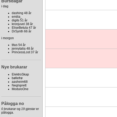
Bursdagar
i dag
dashing 48 år
emilia_
digits 51 år
kronjuvel 38 år
EliseBetula 47 år
DrSynth 66 år
i morgon
titus 54 år
jennytalia 48 år
PrincessLost 37 år
Nye brukarar
ElektroSkap
bøllefrø
aasheim68
Neglsprett
ModuloOne
Pålogga no
0 brukarar
og
19 gjestar
er
pålogga.