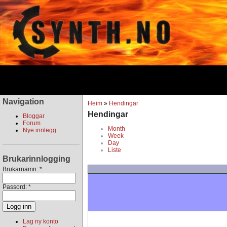
Navigation
Heim
»
Hendingar
Hendingar
Bloggar
Forum
Month
Nye innlegg
Week
Day
Liste
Brukarinnlogging
Brukarnamn:
*
Passord:
*
Lag ny konto