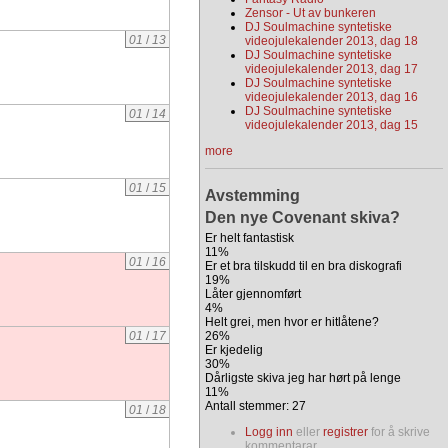
Zensor - Ut av bunkeren
DJ Soulmachine syntetiske
01
/
13
videojulekalender 2013, dag 18
DJ Soulmachine syntetiske
videojulekalender 2013, dag 17
DJ Soulmachine syntetiske
videojulekalender 2013, dag 16
DJ Soulmachine syntetiske
01
/
14
videojulekalender 2013, dag 15
more
01
/
15
Avstemming
Den nye Covenant skiva?
Er helt fantastisk
11%
01
/
16
Er et bra tilskudd til en bra diskografi
19%
Låter gjennomført
4%
Helt grei, men hvor er hitlåtene?
26%
01
/
17
Er kjedelig
30%
Dårligste skiva jeg har hørt på lenge
11%
Antall stemmer: 27
01
/
18
Logg inn
eller
registrer
for å skrive
kommentarar.