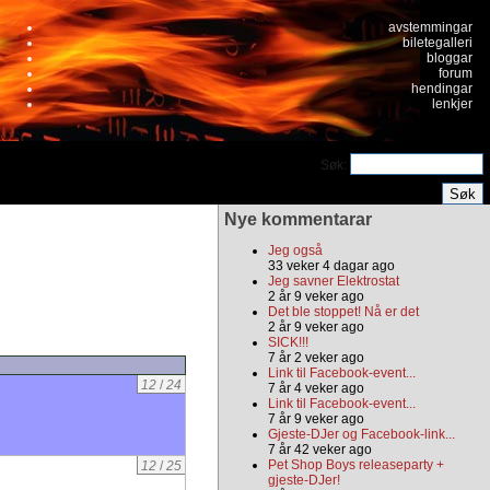
avstemmingar
biletegalleri
bloggar
forum
hendingar
lenkjer
Søk:
Nye kommentarar
Jeg også
33 veker 4 dagar ago
Jeg savner Elektrostat
2 år 9 veker ago
Det ble stoppet! Nå er det
2 år 9 veker ago
SICK!!!
7 år 2 veker ago
Link til Facebook-event...
12
/
24
7 år 4 veker ago
Link til Facebook-event...
7 år 9 veker ago
Gjeste-DJer og Facebook-link...
7 år 42 veker ago
Pet Shop Boys releaseparty +
12
/
25
gjeste-DJer!