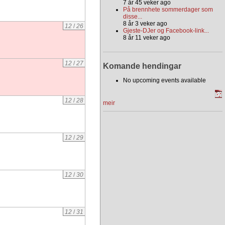
7 år 45 veker ago
På brennhete sommerdager som
disse...
8 år 3 veker ago
12
/
26
Gjeste-DJer og Facebook-link...
8 år 11 veker ago
12
/
27
Komande hendingar
No upcoming events available
12
/
28
meir
12
/
29
12
/
30
12
/
31