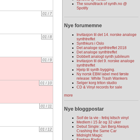
The soundtrack of synth.no @
Spotify
01
/
7
Nye forumemne
Invitasjon til det 14. norske analoge
01
/
8
synthtreffet
Synthkurs i Oslo
Det analoge synthtreffet 2018
Det analoge synthtreffet
Dobbelt analogt synth jubileum
01
/
9
Invitasjon til det 9. norske analoge
synthtreffet
Hjelp til synth bygging.
Ny norsk EBM label med første
release: White Trash Wankers
Selger korg triton studio
01
/
10
CD & Vinyl records for sale
more
01
/
11
Nye bloggpostar
Soif de la vie - fetisj kitsch vinyl
Medlem i 15 år og 32 uker
Debut Single: Jan Berg Always
01
/
12
Crashing the Same Car
Midnight Magic
Fantasy Radio