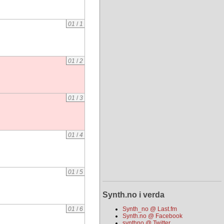
01
/
1
01
/
2
01
/
3
01
/
4
01
/
5
Synth.no i verda
01
/
6
Synth_no @ Last.fm
Synth.no @ Facebook
synthno @ Twitter