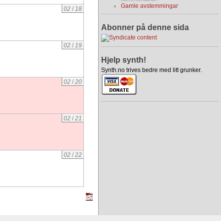
Gamle avstemmingar
02
/
18
Abonner på denne sida
02
/
19
Hjelp synth!
Synth.no trives bedre med litt grunker.
02
/
20
02
/
21
02
/
22