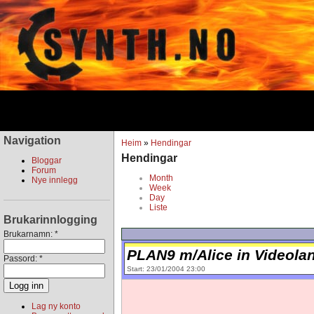
Navigation
Heim
»
Hendingar
Hendingar
Bloggar
Forum
Month
Nye innlegg
Week
Day
Liste
Brukarinnlogging
Brukarnamn:
*
PLAN9 m/Alice in Videola
Passord:
*
Start: 23/01/2004 23:00
Lag ny konto