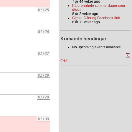
7 år 44 veker ago
På brennhete sommerdager som
disse...
01
/
25
8 år 2 veker ago
Gjeste-DJer og Facebook-link...
8 år 11 veker ago
01
/
26
Komande hendingar
No upcoming events available
01
/
27
meir
01
/
28
01
/
29
01
/
30