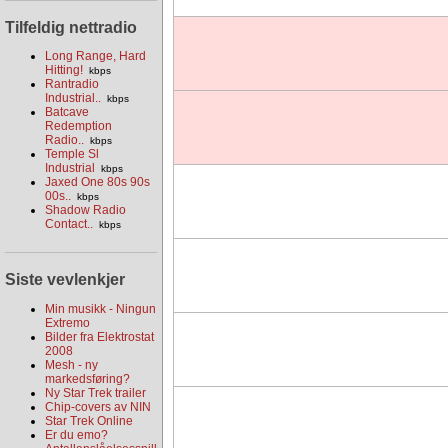
Tilfeldig nettradio
Long Range, Hard
Hitting!
kbps
Rantradio
Industrial..
kbps
Batcave
Redemption
Radio..
kbps
Temple Sl
Industrial
kbps
Jaxed One 80s 90s
00s..
kbps
Shadow Radio
Contact..
kbps
Siste vevlenkjer
Min musikk - Ningun
Extremo
Bilder fra Elektrostat
2008
Mesh - ny
markedsføring?
Ny Star Trek trailer
Chip-covers av NIN
Star Trek Online
Er du emo?