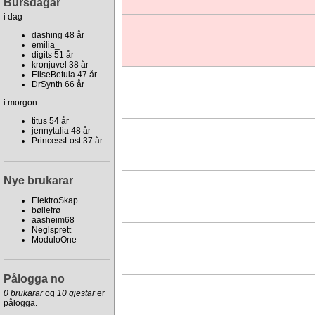
Bursdagar
i dag
dashing 48 år
emilia_
digits 51 år
kronjuvel 38 år
EliseBetula 47 år
DrSynth 66 år
i morgon
titus 54 år
jennytalia 48 år
PrincessLost 37 år
Nye brukarar
ElektroSkap
bøllefrø
aasheim68
Neglsprett
ModuloOne
Pålogga no
0 brukarar
og
10 gjestar
er
pålogga.