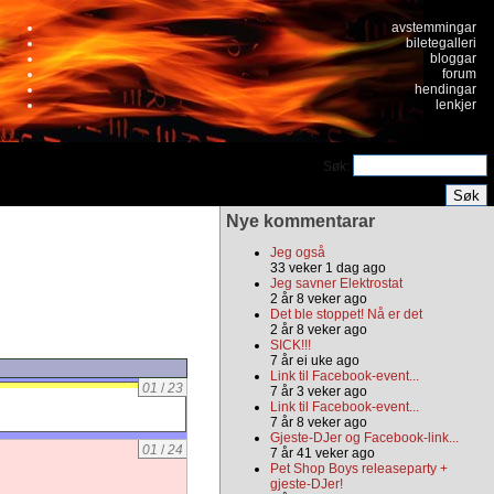
avstemmingar
biletegalleri
bloggar
forum
hendingar
lenkjer
Søk:
Nye kommentarar
Jeg også
33 veker 1 dag ago
Jeg savner Elektrostat
2 år 8 veker ago
Det ble stoppet! Nå er det
2 år 8 veker ago
SICK!!!
7 år ei uke ago
Link til Facebook-event...
01
/
23
7 år 3 veker ago
Link til Facebook-event...
7 år 8 veker ago
Gjeste-DJer og Facebook-link...
01
/
24
7 år 41 veker ago
Pet Shop Boys releaseparty +
gjeste-DJer!