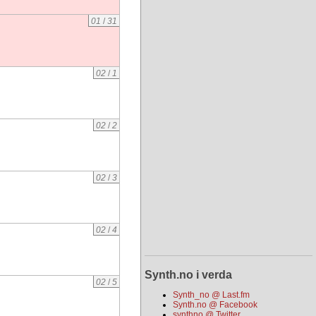
01
/
31
02
/
1
02
/
2
02
/
3
02
/
4
Synth.no i verda
02
/
5
Synth_no @ Last.fm
Synth.no @ Facebook
synthno @ Twitter