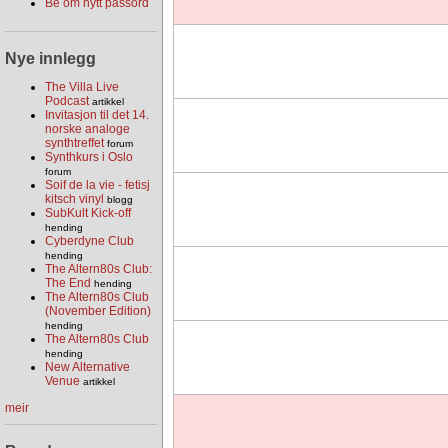
Be om nytt passord
Nye innlegg
The Villa Live
Podcast
artikkel
Invitasjon til det 14.
norske analoge
synthtreffet
forum
Synthkurs i Oslo
forum
Soif de la vie - fetisj
kitsch vinyl
blogg
SubKult Kick-off
hending
Cyberdyne Club
hending
The Altern80s Club:
The End
hending
The Altern80s Club
(November Edition)
hending
The Altern80s Club
hending
New Alternative
Venue
artikkel
meir