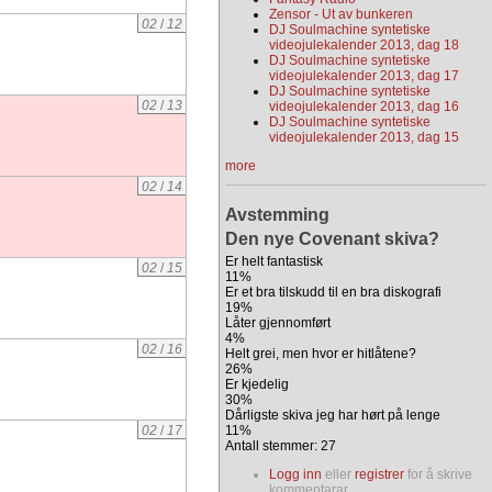
Zensor - Ut av bunkeren
02
/
12
DJ Soulmachine syntetiske
videojulekalender 2013, dag 18
DJ Soulmachine syntetiske
videojulekalender 2013, dag 17
DJ Soulmachine syntetiske
02
/
13
videojulekalender 2013, dag 16
DJ Soulmachine syntetiske
videojulekalender 2013, dag 15
more
02
/
14
Avstemming
Den nye Covenant skiva?
Er helt fantastisk
02
/
15
11%
Er et bra tilskudd til en bra diskografi
19%
Låter gjennomført
4%
02
/
16
Helt grei, men hvor er hitlåtene?
26%
Er kjedelig
30%
Dårligste skiva jeg har hørt på lenge
11%
02
/
17
Antall stemmer: 27
Logg inn
eller
registrer
for å skrive
kommentarar.