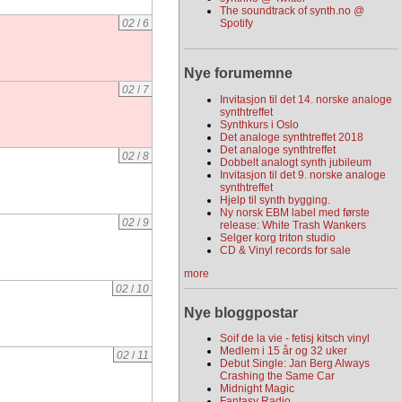
The soundtrack of synth.no @
02
/
6
Spotify
Nye forumemne
02
/
7
Invitasjon til det 14. norske analoge
synthtreffet
Synthkurs i Oslo
Det analoge synthtreffet 2018
Det analoge synthtreffet
02
/
8
Dobbelt analogt synth jubileum
Invitasjon til det 9. norske analoge
synthtreffet
Hjelp til synth bygging.
Ny norsk EBM label med første
02
/
9
release: White Trash Wankers
Selger korg triton studio
CD & Vinyl records for sale
more
02
/
10
Nye bloggpostar
Soif de la vie - fetisj kitsch vinyl
Medlem i 15 år og 32 uker
02
/
11
Debut Single: Jan Berg Always
Crashing the Same Car
Midnight Magic
Fantasy Radio