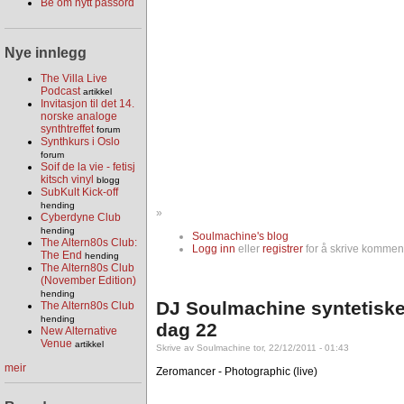
Be om nytt passord
Nye innlegg
The Villa Live
Podcast
artikkel
Invitasjon til det 14.
norske analoge
synthtreffet
forum
Synthkurs i Oslo
forum
Soif de la vie - fetisj
kitsch vinyl
blogg
SubKult Kick-off
hending
»
Cyberdyne Club
hending
Soulmachine's blog
The Altern80s Club:
Logg inn
eller
registrer
for å skrive komment
The End
hending
The Altern80s Club
(November Edition)
hending
DJ Soulmachine syntetiske
The Altern80s Club
hending
dag 22
New Alternative
Venue
artikkel
Skrive av Soulmachine tor, 22/12/2011 - 01:43
meir
Zeromancer - Photographic (live)