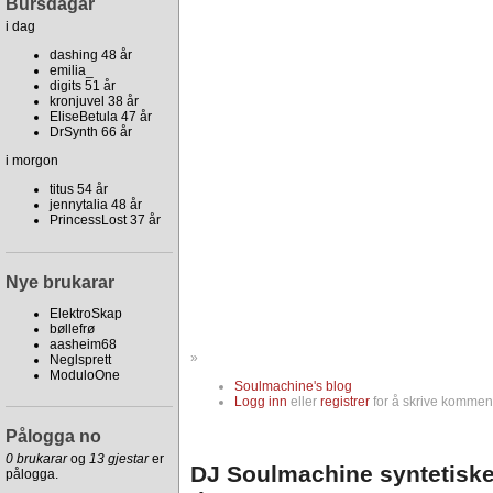
Bursdagar
i dag
dashing 48 år
emilia_
digits 51 år
kronjuvel 38 år
EliseBetula 47 år
DrSynth 66 år
i morgon
titus 54 år
jennytalia 48 år
PrincessLost 37 år
Nye brukarar
ElektroSkap
bøllefrø
aasheim68
»
Neglsprett
ModuloOne
Soulmachine's blog
Logg inn
eller
registrer
for å skrive komment
Pålogga no
0 brukarar
og
13 gjestar
er
DJ Soulmachine syntetiske
pålogga.