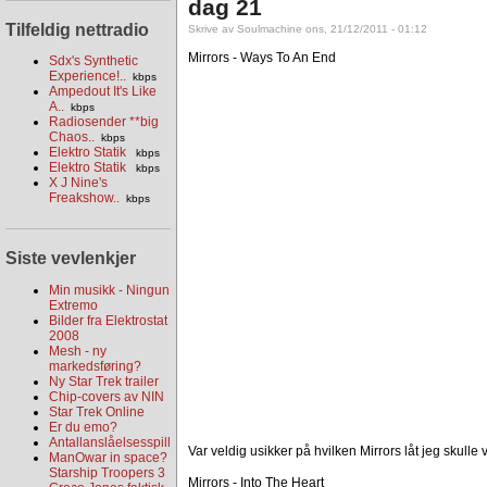
dag 21
Tilfeldig nettradio
Skrive av Soulmachine ons, 21/12/2011 - 01:12
Mirrors - Ways To An End
Sdx's Synthetic
Experience!..
kbps
Ampedout It's Like
A..
kbps
Radiosender **big
Chaos..
kbps
Elektro Statik
kbps
Elektro Statik
kbps
X J Nine's
Freakshow..
kbps
Siste vevlenkjer
Min musikk - Ningun
Extremo
Bilder fra Elektrostat
2008
Mesh - ny
markedsføring?
Ny Star Trek trailer
Chip-covers av NIN
Star Trek Online
Er du emo?
Antallanslåelsesspill
Var veldig usikker på hvilken Mirrors låt jeg skulle v
ManOwar in space?
Starship Troopers 3
Mirrors - Into The Heart