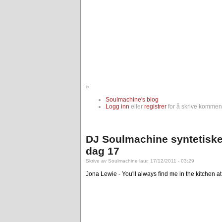
»
Soulmachine's blog
Logg inn
eller
registrer
for å skrive komment
DJ Soulmachine syntetiske
dag 17
Skrive av Soulmachine laur, 17/12/2011 - 03:29
Jona Lewie - You'll always find me in the kitchen at