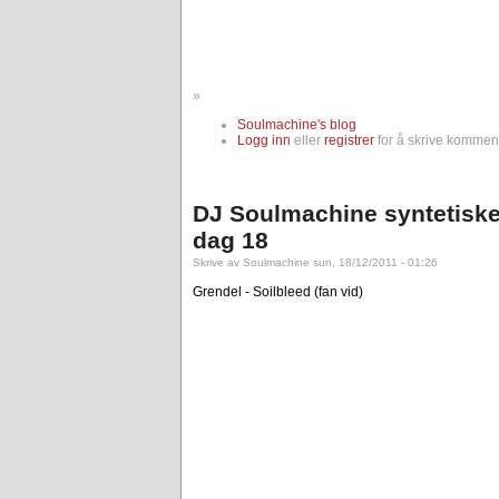
»
Soulmachine's blog
Logg inn
eller
registrer
for å skrive komment
DJ Soulmachine syntetiske
dag 18
Skrive av Soulmachine sun, 18/12/2011 - 01:26
Grendel - Soilbleed (fan vid)