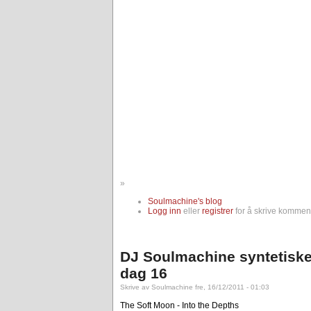
»
Soulmachine's blog
Logg inn
eller
registrer
for å skrive komment
DJ Soulmachine syntetiske
dag 16
Skrive av Soulmachine fre, 16/12/2011 - 01:03
The Soft Moon - Into the Depths