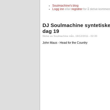
Soulmachine's blog
Logg inn
eller
registrer
for å skrive komment
DJ Soulmachine syntetiske
dag 19
Skrive av Soulmachine mån, 19/12/2011 - 02:30
John Maus - Head for the Country