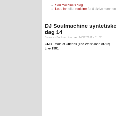
Soulmachine's blog
Logg inn
eller
registrer
for å skrive komment
DJ Soulmachine syntetiske
dag 14
Skrive av Soulmachine ons, 14/12/2011 - 01:02
OMD - Maid of Orleans (The Waltz Joan of Arc)
Live 1981