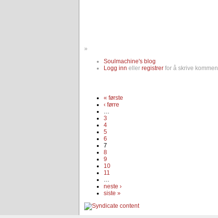
»
Soulmachine's blog
Logg inn
eller
registrer
for å skrive komment
« første
‹ førre
…
3
4
5
6
7
8
9
10
11
…
neste ›
siste »