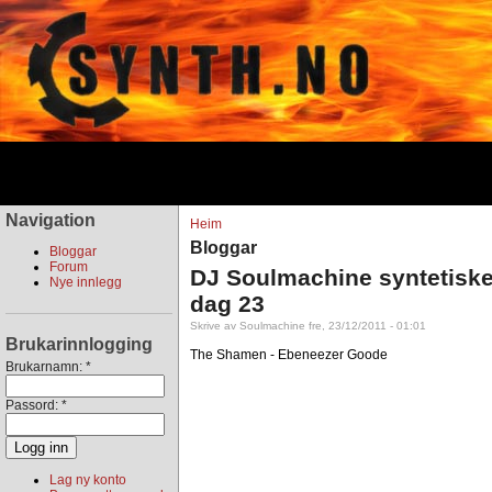
Navigation
Heim
Bloggar
Bloggar
Forum
DJ Soulmachine syntetiske
Nye innlegg
dag 23
Skrive av Soulmachine fre, 23/12/2011 - 01:01
Brukarinnlogging
The Shamen - Ebeneezer Goode
Brukarnamn:
*
Passord:
*
Lag ny konto