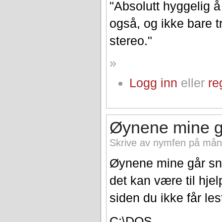
"Absolutt hyggelig 
også, og ikke bare tr
stereo."
»
Logg inn
eller
re
Øynene mine gå
Skrive av nymfen på mån,
Øynene mine går sna
det kan være til hjel
siden du ikke får lest
C:\DOS