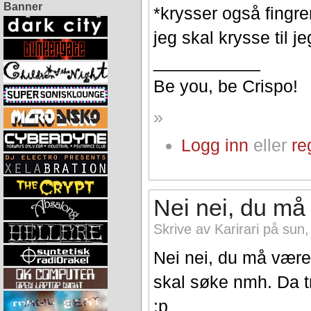
Banner
*krysser også fingr
jeg skal krysse til je
___________
Be you, be Crispo!
»
Logg inn
eller
re
Nei nei, du må
Skrive av Karirari på sun
Nei nei, du må være 
skal søke nmh. Da tr
:p