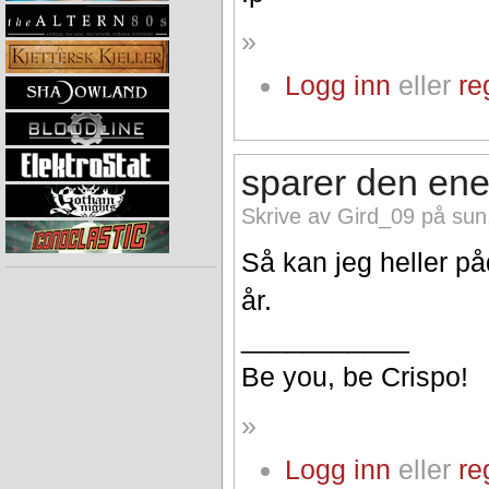
»
Logg inn
eller
re
sparer den en
Skrive av Gird_09 på sun
Så kan jeg heller p
år.
___________
Be you, be Crispo!
»
Logg inn
eller
re