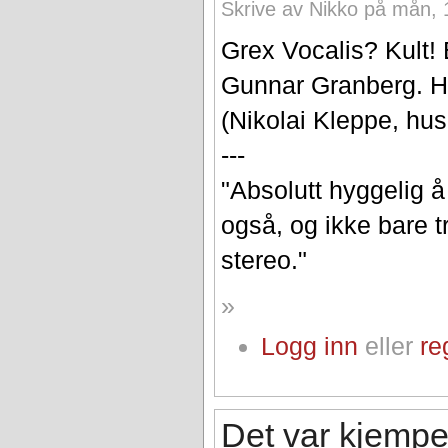
Skrive av Nikko på mån, 
Grex Vocalis? Kult! 
Gunnar Granberg. Hi
(Nikolai Kleppe, hu
---
"Absolutt hyggelig 
også, og ikke bare tr
stereo."
»
Logg inn
eller
re
Det var kjempe