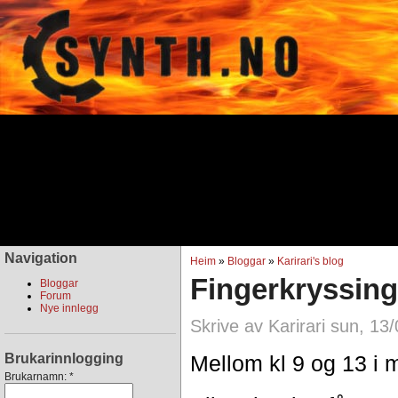
Navigation
Heim
»
Bloggar
»
Karirari's blog
Fingerkryssin
Bloggar
Forum
Nye innlegg
Skrive av Karirari sun, 13
Brukarinnlogging
Mellom kl 9 og 13 i 
Brukarnamn:
*