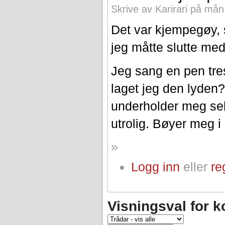
Skrive av Karirari på mån
Det var kjempegøy, 
jeg måtte slutte med 
Jeg sang en pen tres
laget jeg den lyden
underholder meg selv
utrolig. Bøyer meg i
»
Logg inn
eller
re
Visningsval for 