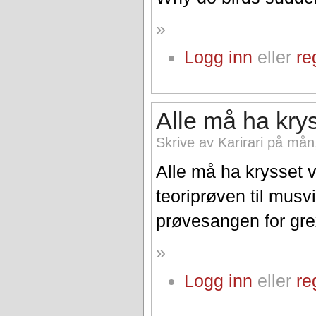
»
Logg inn
eller
re
Alle må ha krys
Skrive av Karirari på mån
Alle må ha krysset v
teoriprøven til musvi
prøvesangen for grex
»
Logg inn
eller
re