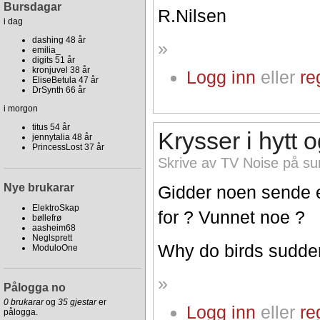
Bursdagar
R.Nilsen
i dag
dashing 48 år
»
emilia_
digits 51 år
kronjuvel 38 år
Logg inn
eller
re
EliseBetula 47 år
DrSynth 66 år
i morgon
titus 54 år
Krysser i hytt o
jennytalia 48 år
PrincessLost 37 år
Skrive av TV Noise på su
Nye brukarar
Gidder noen sende e
ElektroSkap
for ? Vunnet noe ?
bøllefrø
aasheim68
Neglsprett
Why do birds sudde
ModuloOne
»
Pålogga no
0 brukarar
og
35 gjestar
er
Logg inn
eller
re
pålogga.