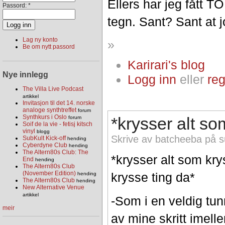
Ellers har jeg fått T
Passord:
*
tegn. Sant? Sant at j
Lag ny konto
»
Be om nytt passord
Karirari's blog
Nye innlegg
Logg inn
eller
reg
The Villa Live Podcast
artikkel
Invitasjon til det 14. norske
analoge synthtreffet
forum
Synthkurs i Oslo
*krysser alt s
forum
Soif de la vie - fetisj kitsch
vinyl
blogg
Skrive av batcheeba på s
SubKult Kick-off
hending
Cyberdyne Club
hending
The Altern80s Club: The
*krysser alt som kry
End
hending
The Altern80s Club
(November Edition)
krysse ting da*
hending
The Altern80s Club
hending
New Alternative Venue
artikkel
-Som i en veldig tun
meir
av mine skritt imel