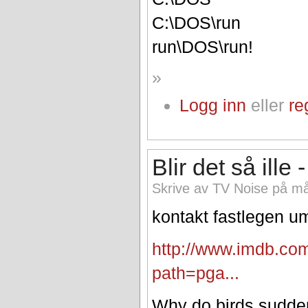
C:\DOS\run
run\DOS\run!
»
Logg inn
eller
re
Blir det så ille -
Skrive av TV Noise på må
kontakt fastlegen u
http://www.imdb.co
path=pga...
Why do birds sudde