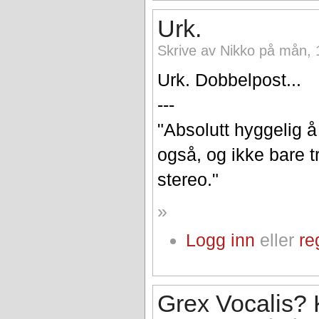
Urk.
Skrive av Nikko på mån, 
Urk. Dobbelpost...
---
"Absolutt hyggelig 
også, og ikke bare tr
stereo."
»
Logg inn
eller
re
Grex Vocalis? 