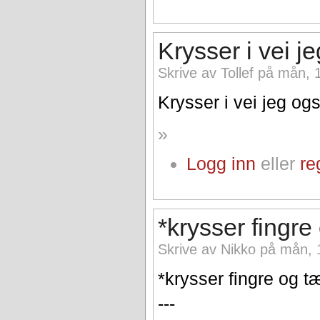
Krysser i vei j
Skrive av Tollef på mån, 
Krysser i vei jeg og
»
Logg inn
eller
re
*krysser fingre
Skrive av Nikko på mån, 
*krysser fingre og 
---