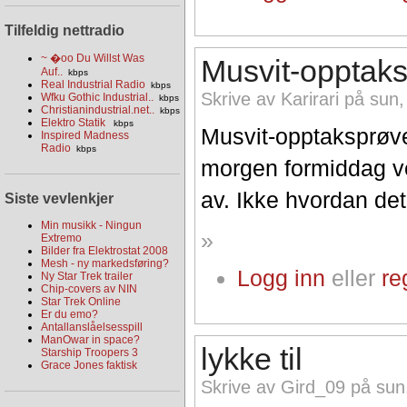
Tilfeldig nettradio
~ �oo Du Willst Was
Musvit-opptak
Auf..
kbps
Real Industrial Radio
kbps
Skrive av Karirari på sun
Wfku Gothic Industrial..
kbps
Christianindustrial.net..
kbps
Elektro Statik
kbps
Musvit-opptaksprøve 
Inspired Madness
Radio
kbps
morgen formiddag vet
av. Ikke hvordan det 
Siste vevlenkjer
Min musikk - Ningun
»
Extremo
Bilder fra Elektrostat 2008
Mesh - ny markedsføring?
Logg inn
eller
re
Ny Star Trek trailer
Chip-covers av NIN
Star Trek Online
Er du emo?
Antallanslåelsesspill
ManOwar in space?
lykke til
Starship Troopers 3
Grace Jones faktisk
Skrive av Gird_09 på sun