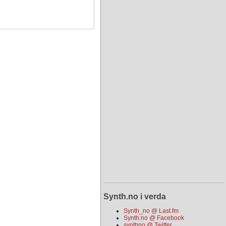
Synth.no i verda
Synth_no @ Last.fm
Synth.no @ Facebook
synthno @ Twitter