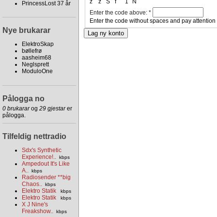
z
z
S
f
1
N
PrincessLost 37 år
Enter the code above:
*
Enter the code without spaces and pay attention
Nye brukarar
ElektroSkap
bøllefrø
aasheim68
Neglsprett
ModuloOne
Pålogga no
0 brukarar
og
29 gjestar
er
pålogga.
Tilfeldig nettradio
Sdx's Synthetic
Experience!..
kbps
Ampedout It's Like
A..
kbps
Radiosender **big
Chaos..
kbps
Elektro Statik
kbps
Elektro Statik
kbps
X J Nine's
Freakshow..
kbps