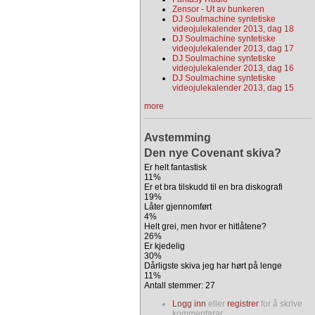
Zensor - Ut av bunkeren
DJ Soulmachine syntetiske
videojulekalender 2013, dag 18
DJ Soulmachine syntetiske
videojulekalender 2013, dag 17
DJ Soulmachine syntetiske
videojulekalender 2013, dag 16
DJ Soulmachine syntetiske
videojulekalender 2013, dag 15
more
Avstemming
Den nye Covenant skiva?
Er helt fantastisk
11%
Er et bra tilskudd til en bra diskografi
19%
Låter gjennomført
4%
Helt grei, men hvor er hitlåtene?
26%
Er kjedelig
30%
Dårligste skiva jeg har hørt på lenge
11%
Antall stemmer: 27
Logg inn
eller
registrer
for å skrive
kommentarar.