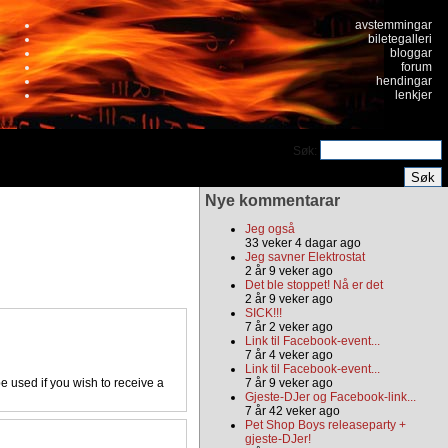
avstemmingar
biletegalleri
bloggar
forum
hendingar
lenkjer
Søk:
Nye kommentarar
Jeg også
33 veker 4 dagar ago
Jeg savner Elektrostat
2 år 9 veker ago
Det ble stoppet! Nå er det
2 år 9 veker ago
SICK!!!
7 år 2 veker ago
Link til Facebook-event...
7 år 4 veker ago
Link til Facebook-event...
be used if you wish to receive a
7 år 9 veker ago
Gjeste-DJer og Facebook-link...
7 år 42 veker ago
Pet Shop Boys releaseparty +
gjeste-DJer!