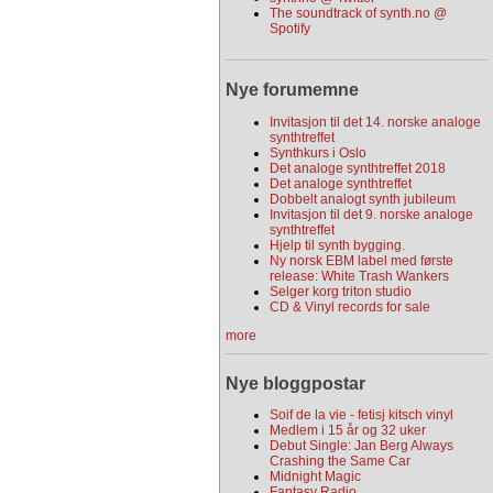
The soundtrack of synth.no @
Spotify
Nye forumemne
Invitasjon til det 14. norske analoge
synthtreffet
Synthkurs i Oslo
Det analoge synthtreffet 2018
Det analoge synthtreffet
Dobbelt analogt synth jubileum
Invitasjon til det 9. norske analoge
synthtreffet
Hjelp til synth bygging.
Ny norsk EBM label med første
release: White Trash Wankers
Selger korg triton studio
CD & Vinyl records for sale
more
Nye bloggpostar
Soif de la vie - fetisj kitsch vinyl
Medlem i 15 år og 32 uker
Debut Single: Jan Berg Always
Crashing the Same Car
Midnight Magic
Fantasy Radio