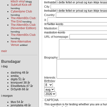
kitsch vinyl
blogg
Innhaldet i dette feltet er privat og kan ikkje lesa
SubKult Kick-off
City:
hending
Innhaldet i dette feltet er privat og kan ikkje lesa
Cyberdyne Club
Country:
hending
The Altern80s Club:
X:
The End
hending
X/Twitter-konto
The Altern80s Club
(November Edition)
Mastodon:
hending
mastodon-konto
The Altern80s Club
URL of homepage:
hending
New Alternative
Venue
artikkel
meir
Biography:
Bursdagar
i dag
dashing 48 år
emilia_
Interests:
digits 51 år
Birthday:
kronjuvel 38 år
EliseBetula 47 år
DrSynth 66 år
i morgon
CAPTCHA
titus 54 år
This question is for testing whether you are a 
jennytalia 48 år