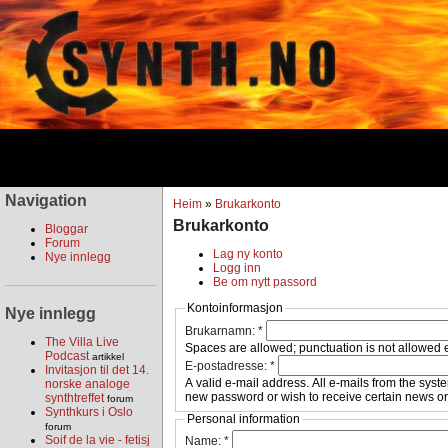
Navigation
Heim
»
Brukarkonto
Brukarkonto
Bloggar
Forum
Lag ny konto
Nye innlegg
Logg inn
Be om nytt passord
Kontoinformasjon
Nye innlegg
Brukarnamn:
*
The Villa Live
Spaces are allowed; punctuation is not allowed 
Podcast
artikkel
E-postadresse:
*
Invitasjon til det 14.
A valid e-mail address. All e-mails from the syst
norske analoge
new password or wish to receive certain news or 
synthtreffet
forum
Synthkurs i Oslo
Personal information
forum
Soif de la vie - fetisj
Name:
*