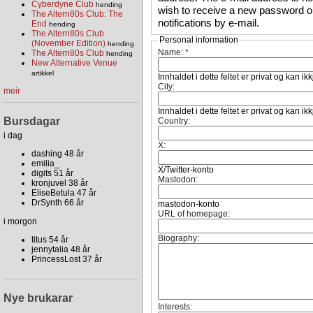
Cyberdyne Club
hending
wish to receive a new password or
The Altern80s Club: The
notifications by e-mail.
End
hending
The Altern80s Club
Personal information
(November Edition)
hending
Name:
*
The Altern80s Club
hending
New Alternative Venue
artikkel
Innhaldet i dette feltet er privat og kan ik
City:
meir
Innhaldet i dette feltet er privat og kan ik
Bursdagar
Country:
i dag
X:
dashing 48 år
emilia_
X/Twitter-konto
digits 51 år
Mastodon:
kronjuvel 38 år
EliseBetula 47 år
DrSynth 66 år
mastodon-konto
URL of homepage:
i morgon
Biography:
titus 54 år
jennytalia 48 år
PrincessLost 37 år
Nye brukarar
Interests: