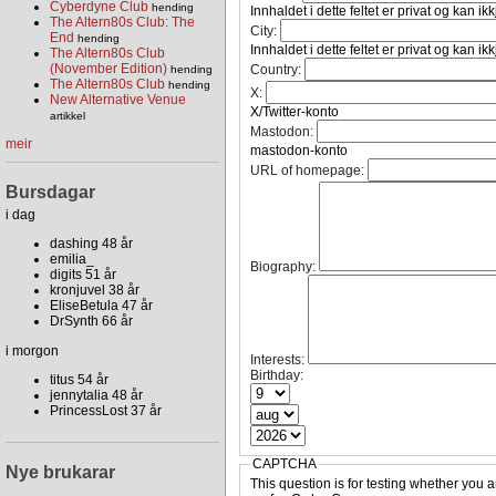
Cyberdyne Club
hending
Innhaldet i dette feltet er privat og kan ik
The Altern80s Club: The
City:
End
hending
Innhaldet i dette feltet er privat og kan ik
The Altern80s Club
(November Edition)
Country:
hending
The Altern80s Club
hending
X:
New Alternative Venue
X/Twitter-konto
artikkel
Mastodon:
meir
mastodon-konto
URL of homepage:
Bursdagar
i dag
dashing 48 år
emilia_
Biography:
digits 51 år
kronjuvel 38 år
EliseBetula 47 år
DrSynth 66 år
i morgon
Interests:
Birthday:
titus 54 år
jennytalia 48 år
PrincessLost 37 år
CAPTCHA
Nye brukarar
This question is for testing whether you