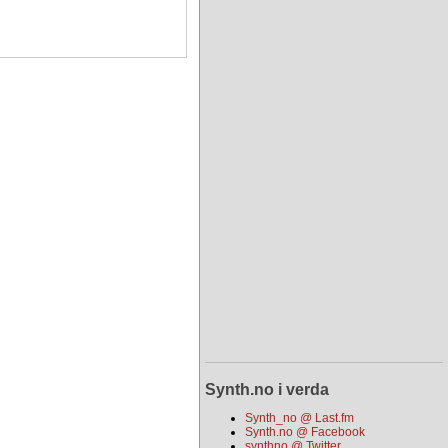
Synth.no i verda
Synth_no @ Last.fm
Synth.no @ Facebook
synthno @ Twitter