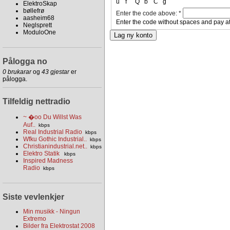
u
f
Q
b
C
g
ElektroSkap
bøllefrø
Enter the code above:
*
aasheim68
Enter the code without spaces and pay at
Neglsprett
ModuloOne
Pålogga no
0 brukarar
og
43 gjestar
er
pålogga.
Tilfeldig nettradio
~ �oo Du Willst Was
Auf..
kbps
Real Industrial Radio
kbps
Wfku Gothic Industrial..
kbps
Christianindustrial.net..
kbps
Elektro Statik
kbps
Inspired Madness
Radio
kbps
Siste vevlenkjer
Min musikk - Ningun
Extremo
Bilder fra Elektrostat 2008