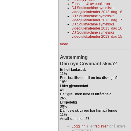
Zensor - Ut av bunkeren
DJ Soulmachine syntetiske
videojulekalender 2013, dag 18
DJ Soulmachine syntetiske
videojulekalender 2013, dag 17
DJ Soulmachine syntetiske
videojulekalender 2013, dag 16
DJ Soulmachine syntetiske
videojulekalender 2013, dag 15
more
Avstemming
Den nye Covenant skiva?
Er helt fantastisk
11%
Er et bra tilskudd til en bra diskografi
19%
Låter gjennomført
4%
Helt grei, men hvor er hitlåtene?
26%
Er kjedelig
30%
Dårligste skiva jeg har hørt på lenge
11%
Antall stemmer: 27
Logg inn
eller
registrer
for å skrive
kommentarar.