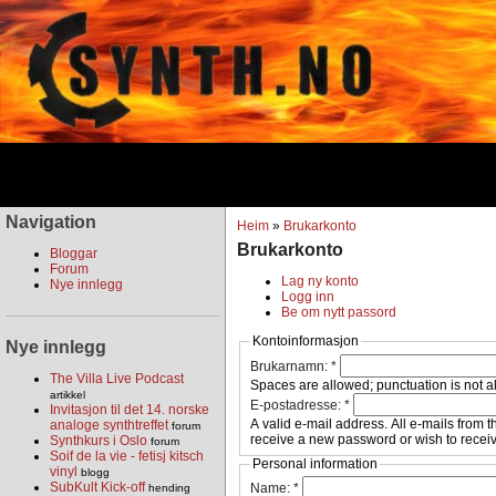
Navigation
Heim
»
Brukarkonto
Brukarkonto
Bloggar
Forum
Lag ny konto
Nye innlegg
Logg inn
Be om nytt passord
Kontoinformasjon
Nye innlegg
Brukarnamn:
*
The Villa Live Podcast
Spaces are allowed; punctuation is not a
artikkel
E-postadresse:
*
Invitasjon til det 14. norske
A valid e-mail address. All e-mails from t
analoge synthtreffet
forum
receive a new password or wish to receive
Synthkurs i Oslo
forum
Soif de la vie - fetisj kitsch
Personal information
vinyl
blogg
SubKult Kick-off
Name:
*
hending