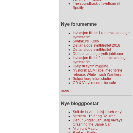
The soundtrack of synth.no @
Spotify
Nye forumemne
Invitasjon til det 14. norske analoge
synthtreffet
Synthkurs i Oslo
Det analoge synthtreffet 2018
Det analoge synthtreffet
Dobbelt analogt synth jubileum
Invitasjon til det 9. norske analoge
synthtreffet
Hjelp til synth bygging.
Ny norsk EBM label med første
release: White Trash Wankers
Selger korg triton studio
CD & Vinyl records for sale
more
Nye bloggpostar
Soif de la vie - fetisj kitsch vinyl
Medlem i 15 år og 32 uker
Debut Single: Jan Berg Always
Crashing the Same Car
Midnight Magic
Fantasy Radio