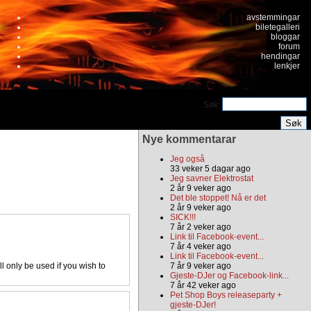
avstemmingar
biletegalleri
bloggar
forum
hendingar
lenkjer
Søk:
Nye kommentarar
Jeg også
33 veker 5 dagar ago
Jeg savner Elektrostat
2 år 9 veker ago
Det ble stoppet! Nå er det
2 år 9 veker ago
SICK!!!
7 år 2 veker ago
Link til Facebook-event...
7 år 4 veker ago
Link til Facebook-event...
l only be used if you wish to
7 år 9 veker ago
Gjeste-DJer og Facebook-link...
7 år 42 veker ago
Pet Shop Boys releaseparty +
gjeste-DJer!