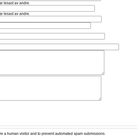
kje lesast av andre.
kje lesast av andre.
 are a human visitor and to prevent automated spam submissions.