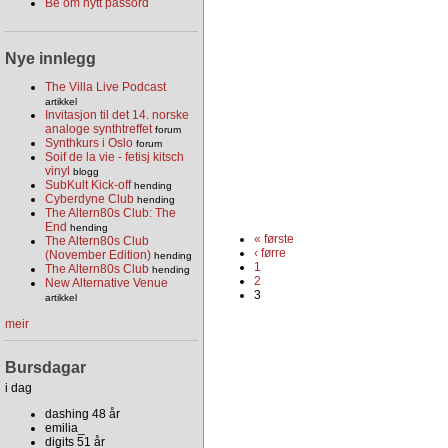
Be om nytt passord
Nye innlegg
The Villa Live Podcast
artikkel
Invitasjon til det 14. norske
analoge synthtreffet
forum
Synthkurs i Oslo
forum
Soif de la vie - fetisj kitsch
vinyl
blogg
SubKult Kick-off
hending
Cyberdyne Club
hending
The Altern80s Club: The
End
hending
« første
The Altern80s Club
‹ førre
(November Edition)
hending
1
The Altern80s Club
hending
2
New Alternative Venue
3
artikkel
meir
Bursdagar
i dag
dashing 48 år
emilia_
digits 51 år