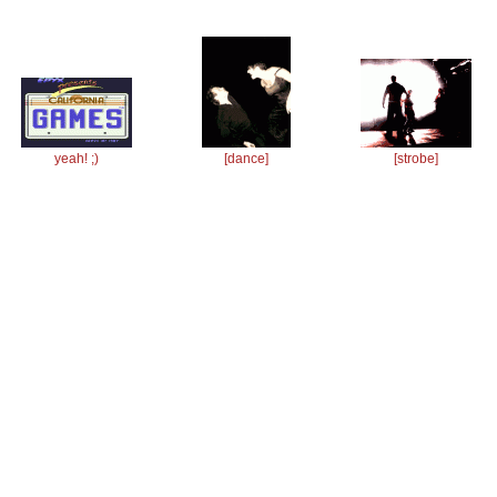
yeah! ;)
[dance]
[strobe]