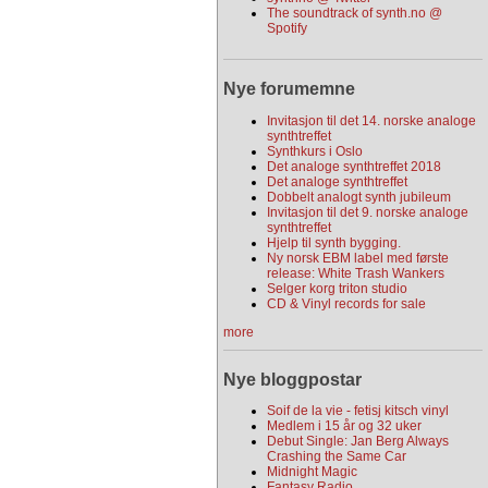
The soundtrack of synth.no @
Spotify
Nye forumemne
Invitasjon til det 14. norske analoge
synthtreffet
Synthkurs i Oslo
Det analoge synthtreffet 2018
Det analoge synthtreffet
Dobbelt analogt synth jubileum
Invitasjon til det 9. norske analoge
synthtreffet
Hjelp til synth bygging.
Ny norsk EBM label med første
release: White Trash Wankers
Selger korg triton studio
CD & Vinyl records for sale
more
Nye bloggpostar
Soif de la vie - fetisj kitsch vinyl
Medlem i 15 år og 32 uker
Debut Single: Jan Berg Always
Crashing the Same Car
Midnight Magic
Fantasy Radio