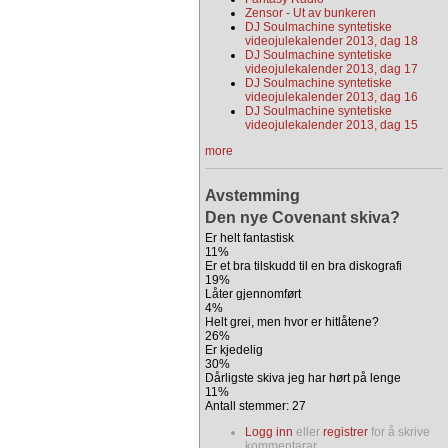
Zensor - Ut av bunkeren
DJ Soulmachine syntetiske
videojulekalender 2013, dag 18
DJ Soulmachine syntetiske
videojulekalender 2013, dag 17
DJ Soulmachine syntetiske
videojulekalender 2013, dag 16
DJ Soulmachine syntetiske
videojulekalender 2013, dag 15
more
Avstemming
Den nye Covenant skiva?
Er helt fantastisk
11%
Er et bra tilskudd til en bra diskografi
19%
Låter gjennomført
4%
Helt grei, men hvor er hitlåtene?
26%
Er kjedelig
30%
Dårligste skiva jeg har hørt på lenge
11%
Antall stemmer: 27
Logg inn
eller
registrer
for å skrive
kommentarar.