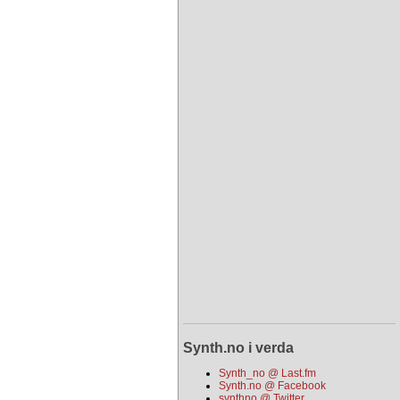
Synth.no i verda
Synth_no @ Last.fm
Synth.no @ Facebook
synthno @ Twitter