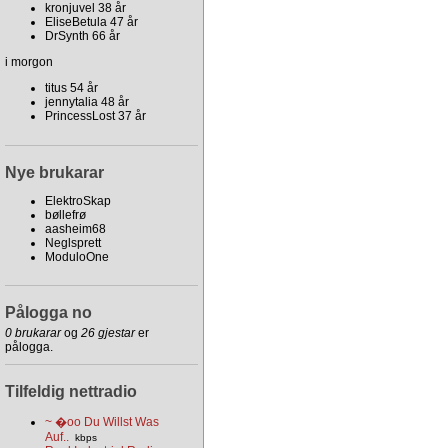
kronjuvel 38 år
EliseBetula 47 år
DrSynth 66 år
i morgon
titus 54 år
jennytalia 48 år
PrincessLost 37 år
Nye brukarar
ElektroSkap
bøllefrø
aasheim68
Neglsprett
ModuloOne
Pålogga no
0 brukarar
og
26 gjestar
er
pålogga.
Tilfeldig nettradio
~ �oo Du Willst Was
Auf..
kbps