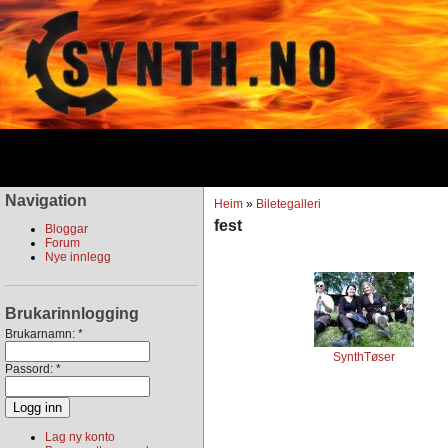
Navigation
Heim
»
Biletegalleri
fest
Bloggar
Forum
Nye innlegg
Brukarinnlogging
Brukarnamn:
*
SynthTøser
Passord:
*
Lag ny konto