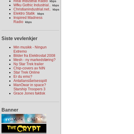
Real Industrial Radio
kbps
Wfku Gothic Industrial..
kbps
Christianindustrial.net..
kbps
Elektro Statik
kbps
Inspired Madness
Radio
kbps
Siste vevlenkjer
Min musikk - Ningun
Extremo
Bilder fra Elektrostat 2008
Mesh - ny markedsføring?
Ny Star Trek trailer
Chip-covers av NIN
Star Trek Online
Er du emo?
Antallanslåelsesspill
ManOwar in space?
Starship Troopers 3
Grace Jones faktisk
Banner