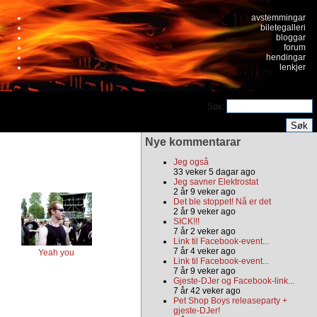
avstemmingar
biletegalleri
bloggar
forum
hendingar
lenkjer
Søk:
Nye kommentarar
Jeg også
33 veker 5 dagar ago
Jeg savner Elektrostat
2 år 9 veker ago
Det ble stoppet! Nå er det
2 år 9 veker ago
SICK!!!
7 år 2 veker ago
Link til Facebook-event...
7 år 4 veker ago
Yeah you
Link til Facebook-event...
7 år 9 veker ago
Gjeste-DJer og Facebook-link...
7 år 42 veker ago
Pet Shop Boys releaseparty +
gjeste-DJer!