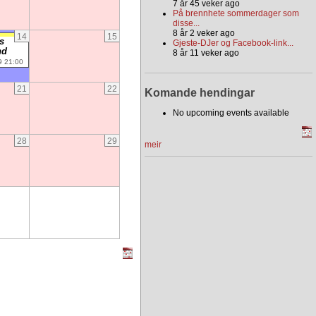
7 år 45 veker ago
På brennhete sommerdager som
disse...
8 år 2 veker ago
14
15
s
Gjeste-DJer og Facebook-link...
nd
8 år 11 veker ago
9 21:00
21
22
Komande hendingar
No upcoming events available
28
29
meir