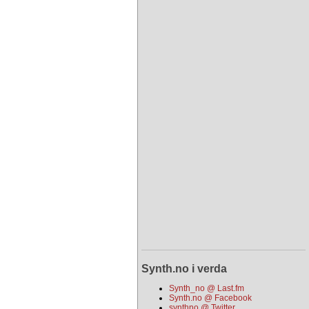
Synth.no i verda
Synth_no @ Last.fm
Synth.no @ Facebook
synthno @ Twitter