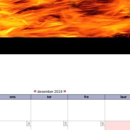
«
»
desember 2019
ons
tor
fre
laur
4
5
6