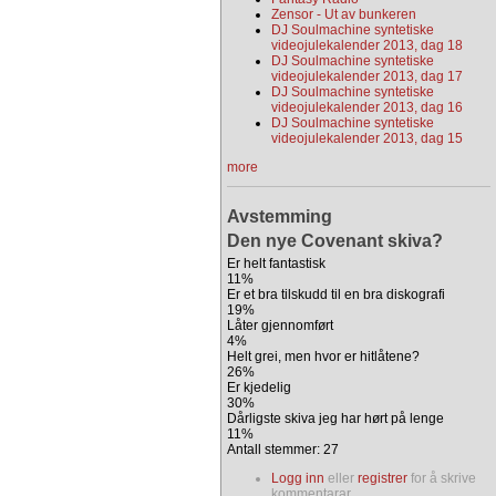
Zensor - Ut av bunkeren
DJ Soulmachine syntetiske
videojulekalender 2013, dag 18
DJ Soulmachine syntetiske
videojulekalender 2013, dag 17
DJ Soulmachine syntetiske
videojulekalender 2013, dag 16
DJ Soulmachine syntetiske
videojulekalender 2013, dag 15
more
Avstemming
Den nye Covenant skiva?
Er helt fantastisk
11%
Er et bra tilskudd til en bra diskografi
19%
Låter gjennomført
4%
Helt grei, men hvor er hitlåtene?
26%
Er kjedelig
30%
Dårligste skiva jeg har hørt på lenge
11%
Antall stemmer: 27
Logg inn
eller
registrer
for å skrive
kommentarar.