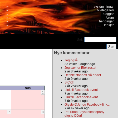
avstemmingar
biletegalleri
bloggar
forum
hendingar
lenkjer
Søk:
Nye kommentarar
Jeg også
33 veker 3 dagar ago
Jeg savner Elektrostat
2 år 8 veker ago
Det ble stoppet! Nå er det
2 år 9 veker ago
SICK!!!
7 år 2 veker ago
sun
Link til Facebook-event...
1
7 år 4 veker ago
Link til Facebook-event...
7 år 9 veker ago
Gjeste-DJer og Facebook-link...
7 år 42 veker ago
Pet Shop Boys releaseparty +
7
8
gjeste-DJer!