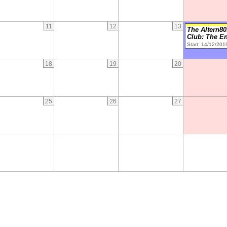
11
12
13
The Altern80
Club: The E
Start: 14/12/201
18
19
20
25
26
27