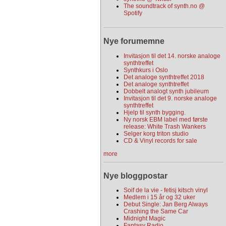
The soundtrack of synth.no @
Spotify
Nye forumemne
Invitasjon til det 14. norske analoge
synthtreffet
Synthkurs i Oslo
Det analoge synthtreffet 2018
Det analoge synthtreffet
Dobbelt analogt synth jubileum
Invitasjon til det 9. norske analoge
synthtreffet
Hjelp til synth bygging.
Ny norsk EBM label med første
release: White Trash Wankers
Selger korg triton studio
CD & Vinyl records for sale
more
Nye bloggpostar
Soif de la vie - fetisj kitsch vinyl
Medlem i 15 år og 32 uker
Debut Single: Jan Berg Always
Crashing the Same Car
Midnight Magic
Fantasy Radio