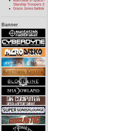
ManOwar in space?
Starship Troopers 3
Grace Jones faktisk
Banner