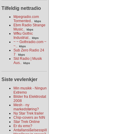
Tilfeldig nettradio
Mpegradio.com
Tormented..
kbps
Ebm Radio Strange
Music..
kbps
Wfku Gothic
Industrial..
kbps
~ ~ Gothradio.com ~
~..
kbps
Sub Zero Radio 24
7
kbps
Sld Radio | Musik
Aus..
kbps
Siste vevlenkjer
Min musikk - Ningun
Extremo
Bilder fra Elektrostat
2008
Mesh - ny
markedsføring?
Ny Star Trek trailer
Chip-covers av NIN
Star Trek Online
Er du emo?
Antallanslåelsesspill