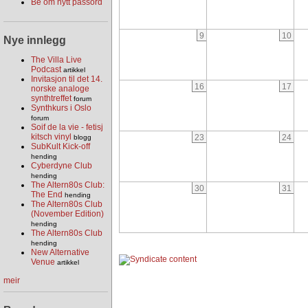
Be om nytt passord
9
10
Nye innlegg
The Villa Live
Podcast
artikkel
Invitasjon til det 14.
16
17
norske analoge
synthtreffet
forum
Synthkurs i Oslo
forum
Soif de la vie - fetisj
kitsch vinyl
23
24
blogg
SubKult Kick-off
hending
Cyberdyne Club
hending
The Altern80s Club:
30
31
The End
hending
The Altern80s Club
(November Edition)
hending
The Altern80s Club
hending
New Alternative
Venue
artikkel
meir