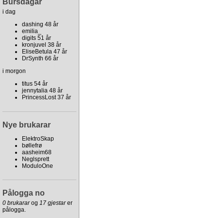
Bursdagar
i dag
dashing 48 år
emilia_
digits 51 år
kronjuvel 38 år
EliseBetula 47 år
DrSynth 66 år
i morgon
titus 54 år
jennytalia 48 år
PrincessLost 37 år
Nye brukarar
ElektroSkap
bøllefrø
aasheim68
Neglsprett
ModuloOne
Pålogga no
0 brukarar
og
17 gjestar
er
pålogga.