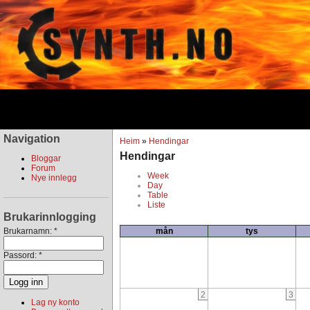
Navigation
Heim
»
Hendingar
Hendingar
Bloggar
Forum
Week
Nye innlegg
Day
Table
Liste
Brukarinnlogging
Brukarnamn:
*
mån
tys
Passord:
*
2
3
Lag ny konto