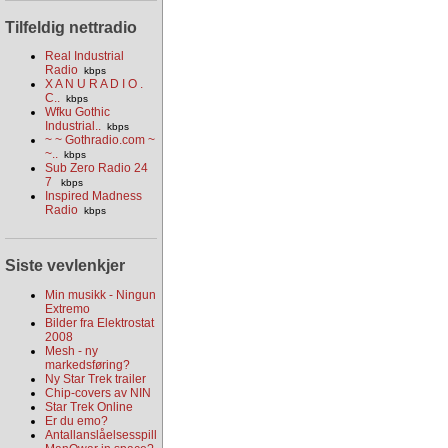
Tilfeldig nettradio
Real Industrial
Radio
kbps
X A N U R A D I O .
C..
kbps
Wfku Gothic
Industrial..
kbps
~ ~ Gothradio.com ~
~..
kbps
Sub Zero Radio 24
7
kbps
Inspired Madness
Radio
kbps
Siste vevlenkjer
Min musikk - Ningun
Extremo
Bilder fra Elektrostat
2008
Mesh - ny
markedsføring?
Ny Star Trek trailer
Chip-covers av NIN
Star Trek Online
Er du emo?
Antallanslåelsesspill