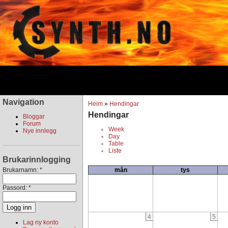
Navigation
Heim
»
Hendingar
Hendingar
Bloggar
Forum
Week
Nye innlegg
Day
Table
Liste
Brukarinnlogging
Brukarnamn:
*
mån
tys
Passord:
*
4
5
Lag ny konto