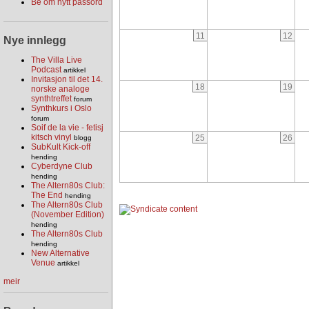
Be om nytt passord
11
12
Nye innlegg
The Villa Live
Podcast
artikkel
Invitasjon til det 14.
18
19
norske analoge
synthtreffet
forum
Synthkurs i Oslo
forum
Soif de la vie - fetisj
kitsch vinyl
25
26
blogg
SubKult Kick-off
hending
Cyberdyne Club
hending
The Altern80s Club:
The End
hending
The Altern80s Club
(November Edition)
hending
The Altern80s Club
hending
New Alternative
Venue
artikkel
meir