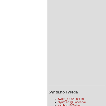
Synth.no i verda
Synth_no @ Last.fm
Synth.no @ Facebook
synthno @ Twitter