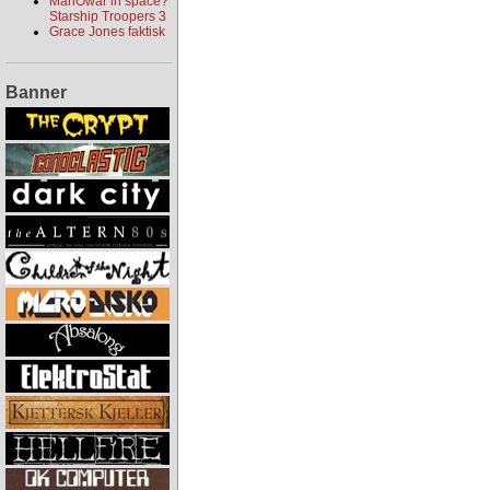
ManOwar in space?
Starship Troopers 3
Grace Jones faktisk
Banner