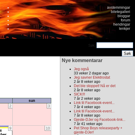
avstemmingar
biletegalleri
bloggar
forum
hendingar
lenkjer
Søk:
Nye kommentarar
Jeg også
33 veker 2 dagar ago
Jeg savner Elektrostat
2 år 8 veker ago
Det ble stoppet! Nå er det
2 år 8 veker ago
SICK!!!
7 år 2 veker ago
sun
Link til Facebook-event...
2
3
7 år 4 veker ago
Link til Facebook-event...
7 år 8 veker ago
Gjeste-DJer og Facebook-link...
7 år 41 veker ago
Pet Shop Boys releaseparty +
9
10
s
gjeste-DJer!
ber