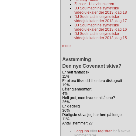
Zensor - Ut av bunkeren
DJ Soulmachine syntetiske
videojulekalender 2013, dag 18
DJ Soulmachine syntetiske
videojulekalender 2013, dag 17
DJ Soulmachine syntetiske
videojulekalender 2013, dag 16
DJ Soulmachine syntetiske
videojulekalender 2013, dag 15
more
Avstemming
Den nye Covenant skiva?
Er helt fantastisk
11%
Er et bra tilskudd til en bra diskografi
19%
Låter gjennomført
4%
Helt grei, men hvor er hitlåtene?
26%
Er kjedelig
30%
Dårligste skiva jeg har hørt på lenge
11%
Antall stemmer: 27
Logg inn
eller
registrer
for å skrive
kommentarar.