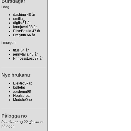
Bursdagar
i dag
dashing 48 år
emilia_
digits 51 år
kronjuvel 38 år
EliseBetula 47 år
DrSynth 66 år
i morgon
titus 54 år
jennytalia 48 år
PrincessLost 37 år
Nye brukarar
ElektroSkap
bøllefrø
aasheim68
Neglsprett
ModuloOne
Pålogga no
0 brukarar
og
22 gjestar
er
pålogga.