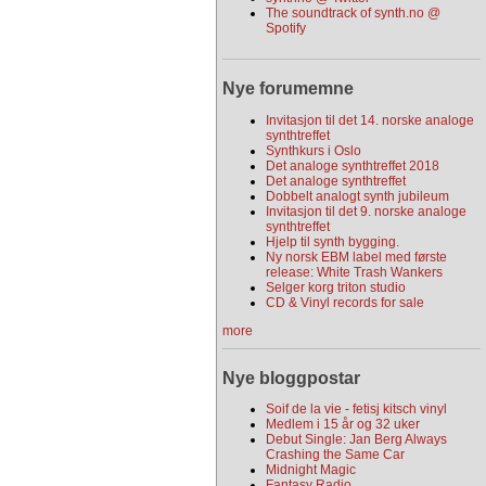
The soundtrack of synth.no @
Spotify
Nye forumemne
Invitasjon til det 14. norske analoge
synthtreffet
Synthkurs i Oslo
Det analoge synthtreffet 2018
Det analoge synthtreffet
Dobbelt analogt synth jubileum
Invitasjon til det 9. norske analoge
synthtreffet
Hjelp til synth bygging.
Ny norsk EBM label med første
release: White Trash Wankers
Selger korg triton studio
CD & Vinyl records for sale
more
Nye bloggpostar
Soif de la vie - fetisj kitsch vinyl
Medlem i 15 år og 32 uker
Debut Single: Jan Berg Always
Crashing the Same Car
Midnight Magic
Fantasy Radio