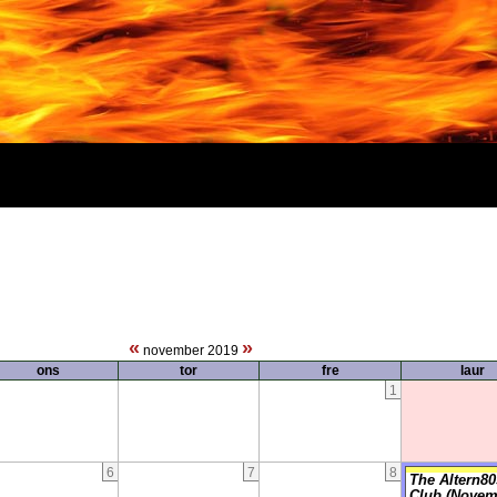
«
»
november 2019
ons
tor
fre
laur
1
6
7
8
The Altern80
Club (Novem