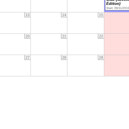
Edition)
Start: 09/11/201
13
14
15
20
21
22
27
28
29