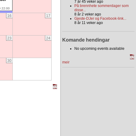
7 år 45 veker ago
På brennhete sommerdager som
9 22:00
disse...
8 år 2 veker ago
16
17
Gjeste-DJer og Facebook-link...
8 år 11 veker ago
23
24
Komande hendingar
No upcoming events available
30
meir