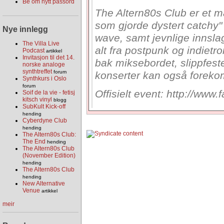
Be om nytt passord
The Altern80s Club er et må
som gjorde dystert catchy" 
Nye innlegg
wave, samt jevnlige innslag
The Villa Live
alt fra postpunk og indietr
Podcast
artikkel
Invitasjon til det 14.
bak miksebordet, slippfes
norske analoge
synthtreffet
forum
konserter kan også forek
Synthkurs i Oslo
forum
Offisielt event: http://w
Soif de la vie - fetisj
kitsch vinyl
blogg
SubKult Kick-off
hending
Cyberdyne Club
hending
The Altern80s Club:
The End
hending
The Altern80s Club
(November Edition)
hending
The Altern80s Club
hending
New Alternative
Venue
artikkel
meir