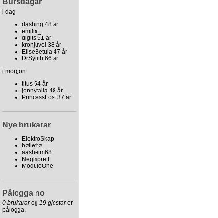
Bursdagar
i dag
dashing 48 år
emilia_
digits 51 år
kronjuvel 38 år
EliseBetula 47 år
DrSynth 66 år
i morgon
titus 54 år
jennytalia 48 år
PrincessLost 37 år
Nye brukarar
ElektroSkap
bøllefrø
aasheim68
Neglsprett
ModuloOne
Pålogga no
0 brukarar
og
19 gjestar
er
pålogga.