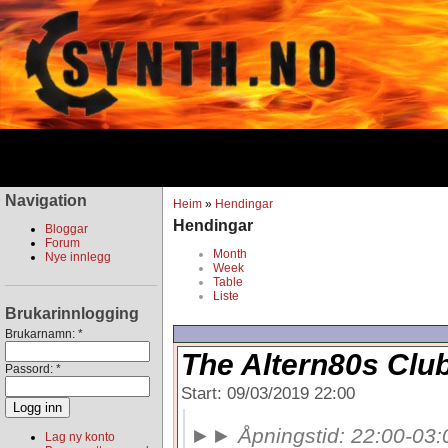
Navigation
Heim
»
Hendingar
Hendingar
Bloggar
Forum
Month
Nye innlegg
Week
Table
Liste
Brukarinnlogging
Brukarnamn:
*
The Altern80s Club
Passord:
*
Start: 09/03/2019 22:00
►► Åpningstid: 22:00-03:00
Lag ny konto