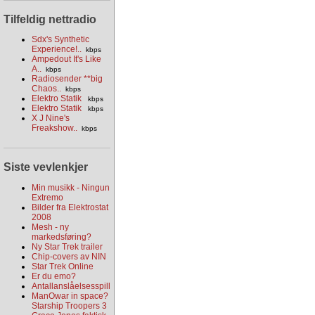
Tilfeldig nettradio
Sdx's Synthetic
Experience!..
kbps
Ampedout It's Like
A..
kbps
Radiosender **big
Chaos..
kbps
Elektro Statik
kbps
Elektro Statik
kbps
X J Nine's
Freakshow..
kbps
Siste vevlenkjer
Min musikk - Ningun
Extremo
Bilder fra Elektrostat
2008
Mesh - ny
markedsføring?
Ny Star Trek trailer
Chip-covers av NIN
Star Trek Online
Er du emo?
Antallanslåelsesspill
ManOwar in space?
Starship Troopers 3