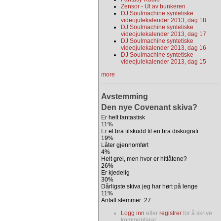
Zensor - Ut av bunkeren
DJ Soulmachine syntetiske
videojulekalender 2013, dag 18
DJ Soulmachine syntetiske
videojulekalender 2013, dag 17
DJ Soulmachine syntetiske
videojulekalender 2013, dag 16
DJ Soulmachine syntetiske
videojulekalender 2013, dag 15
more
Avstemming
Den nye Covenant skiva?
Er helt fantastisk
11%
Er et bra tilskudd til en bra diskografi
19%
Låter gjennomført
4%
Helt grei, men hvor er hitlåtene?
26%
Er kjedelig
30%
Dårligste skiva jeg har hørt på lenge
11%
Antall stemmer: 27
Logg inn
eller
registrer
for å skrive
kommentarar.