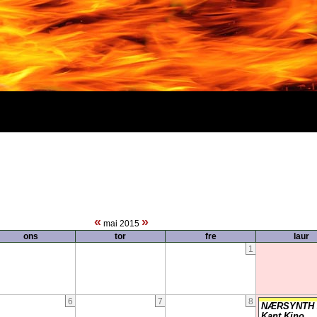
«
»
mai 2015
ons
tor
fre
laur
1
6
7
8
NÆRSYNTH 
Kant Kino,