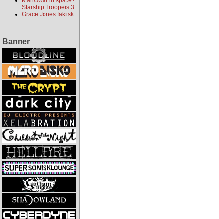
ManOwar in space?
Starship Troopers 3
Grace Jones faktisk
Banner