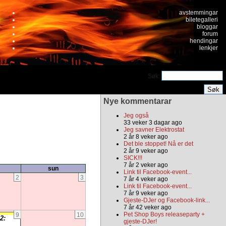
avstemmingar
biletegalleri
bloggar
forum
hendingar
lenkjer
Søk:
Nye kommentarar
Jeg også
33 veker 3 dagar ago
Jeg savner Elektrostat
2 år 8 veker ago
Det ble stoppet! Nå er det
2 år 9 veker ago
SICK!!!
7 år 2 veker ago
sun
Link til Facebook-event...
2
3
7 år 4 veker ago
Link til Facebook-event...
7 år 9 veker ago
Gjeste-DJer og Facebook-link...
7 år 42 veker ago
Pet Shop Boys releaseparty +
9
10
2:
gjeste-DJer!