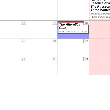
Essence of 
The Pussycl
Three Winte
Start: 09/05/201
End: 09/05/201
13
14
15
The Altern80s
Club
Start: 15/05/2015 22:00
20
21
22
27
28
29