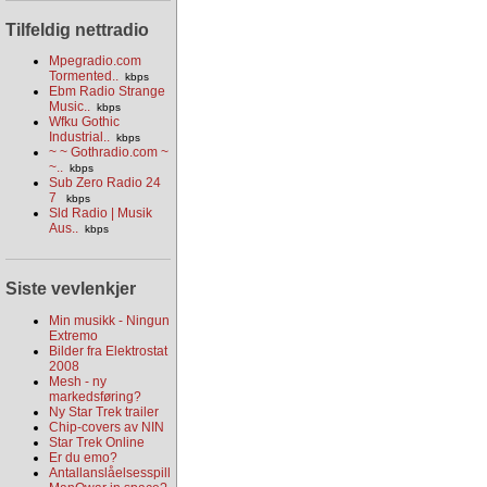
Tilfeldig nettradio
Mpegradio.com
Tormented..
kbps
Ebm Radio Strange
Music..
kbps
Wfku Gothic
Industrial..
kbps
~ ~ Gothradio.com ~
~..
kbps
Sub Zero Radio 24
7
kbps
Sld Radio | Musik
Aus..
kbps
Siste vevlenkjer
Min musikk - Ningun
Extremo
Bilder fra Elektrostat
2008
Mesh - ny
markedsføring?
Ny Star Trek trailer
Chip-covers av NIN
Star Trek Online
Er du emo?
Antallanslåelsesspill