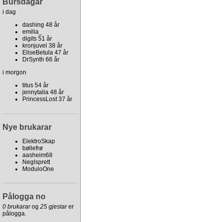
Bursdagar
i dag
dashing 48 år
emilia_
digits 51 år
kronjuvel 38 år
EliseBetula 47 år
DrSynth 66 år
i morgon
titus 54 år
jennytalia 48 år
PrincessLost 37 år
Nye brukarar
ElektroSkap
bøllefrø
aasheim68
Neglsprett
ModuloOne
Pålogga no
0 brukarar
og
25 gjestar
er
pålogga.