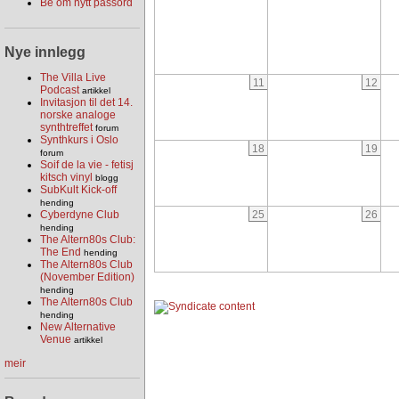
Be om nytt passord
Nye innlegg
The Villa Live
11
12
Podcast
artikkel
Invitasjon til det 14.
norske analoge
synthtreffet
forum
Synthkurs i Oslo
18
19
forum
Soif de la vie - fetisj
kitsch vinyl
blogg
SubKult Kick-off
hending
25
26
Cyberdyne Club
hending
The Altern80s Club:
The End
hending
The Altern80s Club
(November Edition)
hending
The Altern80s Club
hending
New Alternative
Venue
artikkel
meir