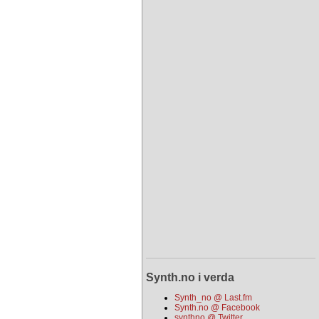
Synth.no i verda
Synth_no @ Last.fm
Synth.no @ Facebook
synthno @ Twitter