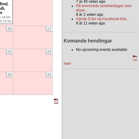
7 år 45 veker ago
Mind,
På brennhete sommerdager som
ub,
disse...
rs
8 år 2 veker ago
5 19:00
Gjeste-DJer og Facebook-link...
5 23:59
8 år 11 veker ago
16
17
Komande hendingar
No upcoming events available
23
24
meir
30
31