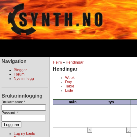
Navigation
Heim
»
Hendingar
Hendingar
Bloggar
Forum
Week
Nye innlegg
Day
Table
Liste
Brukarinnlogging
Brukarnamn:
*
mån
tys
Passord:
*
4
5
Lag ny konto