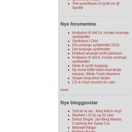
The soundtrack of synth.no @
Spotify
Nye forumemne
Invitasjon til det 14. norske analoge
synthtreffet
Synthkurs i Oslo
Det analoge synthtreffet 2018
Det analoge synthtreffet
Dobbelt analogt synth jubileum
Invitasjon til det 9. norske analoge
synthtreffet
Hjelp til synth bygging.
Ny norsk EBM label med første
release: White Trash Wankers
Selger korg triton studio
CD & Vinyl records for sale
more
Nye bloggpostar
Soif de la vie - fetisj kitsch vinyl
Medlem i 15 år og 32 uker
Debut Single: Jan Berg Always
Crashing the Same Car
Midnight Magic
Fantasy Radio