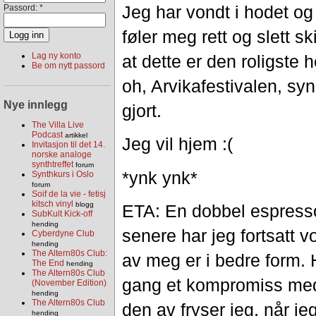
Jeg har vondt i hodet og
Passord:
*
føler meg rett og slett sk
Lag ny konto
at dette er den roligste h
Be om nytt passord
oh, Arvikafestivalen, syns
Nye innlegg
gjort.
The Villa Live
Podcast
artikkel
Jeg vil hjem :(
Invitasjon til det 14.
norske analoge
synthtreffet
forum
*ynk ynk*
Synthkurs i Oslo
forum
Soif de la vie - fetisj
kitsch vinyl
blogg
ETA: En dobbel espress
SubKult Kick-off
hending
senere har jeg fortsatt v
Cyberdyne Club
hending
The Altern80s Club:
av meg er i bedre form. H
The End
hending
The Altern80s Club
gang et kompromiss med 
(November Edition)
hending
The Altern80s Club
den av fryser jeg, når jeg
hending