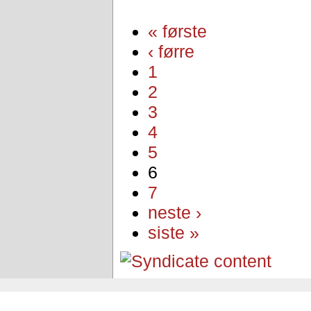
« første
‹ førre
1
2
3
4
5
6
7
neste ›
siste »