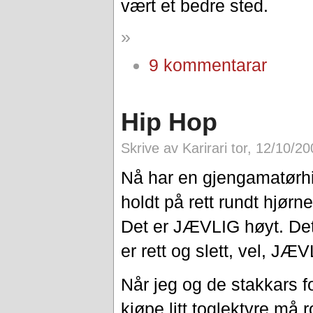
vært et bedre sted.
»
9 kommentarar
Hip Hop
Skrive av Karirari tor, 12/10/2
Nå har en gjengamatørh
holdt på rett rundt hjørne
Det er JÆVLIG høyt. Det
er rett og slett, vel, JÆV
Når jeg og de stakkars f
kjøpe litt toglektyre må r