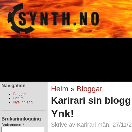
Navigation
Heim
»
Bloggar
Bloggar
Karirari sin blogg
Forum
Nye innlegg
Ynk!
Brukarinnlogging
Skrive av Karirari mån, 27/11/
Brukarnamn:
*