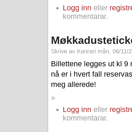
Logg inn
eller
registr
kommentarar.
Møkkadustetick
Skrive av Karirari mån, 06/11/
Billettene legges ut kl 
nå er i hvert fall reserv
meg allerede!
»
Logg inn
eller
registr
kommentarar.