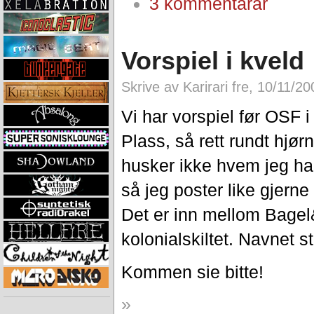
3 kommentarar
Vorspiel i kveld
Skrive av Karirari fre, 10/11/20
Vi har vorspiel før OSF 
Plass, så rett rundt hjør
husker ikke hvem jeg har 
så jeg poster like gjerne
Det er inn mellom Bagel
kolonialskiltet. Navnet s
Kommen sie bitte!
»