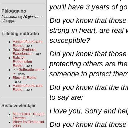
you'll have 3 years of goo
Pålogga no
0 brukarar
og
20 gjestar
er
Did you know that those
pålogga.
strong in heart, are rea
Tilfeldig nettradio
susceptible?
Vampirefreaks.com
Radio..
kbps
Sdx's Synthetic
Did you know that those
Experience!..
kbps
Batcave
Redemption
protecting others are the
Radio..
kbps
~ ~ Gothradio.com ~
someone to protect the
~..
kbps
Block 11 Radio
kbps
Did you know that the thr
Vampirefreaks.com
Radio..
kbps
to say are:
Siste vevlenkjer
I love you, Sorry and he
Min musikk - Ningun
Extremo
Bilder fra Elektrostat
Did you know that those
2008