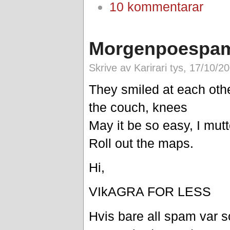
10 kommentarar
Morgenpoespa
Skrive av Karirari tys, 17/10/2
They smiled at each oth
the couch, knees
May it be so easy, I mut
Roll out the maps.
Hi,
VIkAGRA FOR LESS
Hvis bare all spam var s