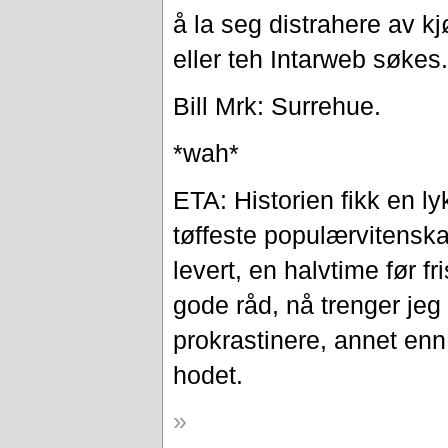
å la seg distrahere av k
eller teh Intarweb søkes.
Bill Mrk: Surrehue.
*wah*
ETA: Historien fikk en lyk
tøffeste populærvitenska
levert, en halvtime før fr
gode råd, nå trenger jeg 
prokrastinere, annet enn
hodet.
»