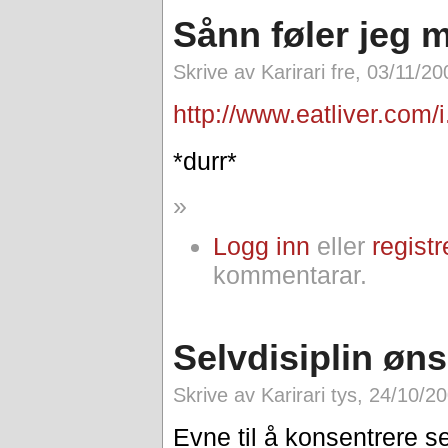
Sånn føler jeg 
Skrive av Karirari fre, 03/11/2
http://www.eatliver.com
*durr*
»
Logg inn
eller
registr
kommentarar.
Selvdisiplin øn
Skrive av Karirari tys, 24/10/2
Evne til å konsentrere s