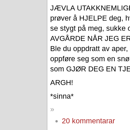
JÆVLA UTAKKNEMLIGE
prøver å HJELPE deg, hva
se stygt på meg, sukke 
AVGÅRDE NÅR JEG ER 
Ble du oppdratt av aper, 
oppføre seg som en snør
som GJØR DEG EN TJ
ARGH!
*sinna*
»
20 kommentarar