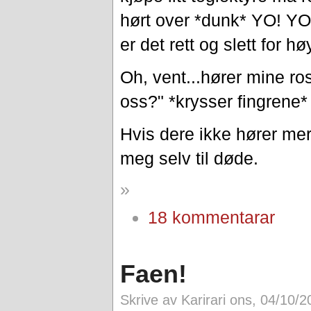
hørt over *dunk* YO! YO!
er det rett og slett for hø
Oh, vent...hører mine ro
oss?" *krysser fingrene*
Hvis dere ikke hører mer 
meg selv til døde.
»
18 kommentarar
Faen!
Skrive av Karirari ons, 04/10/2