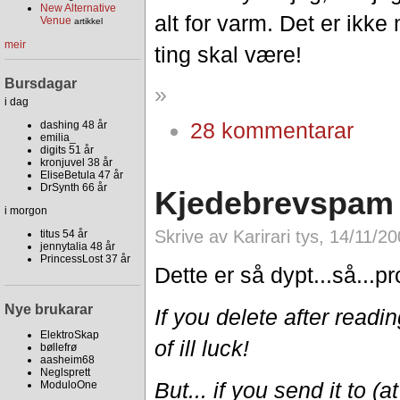
New Alternative
alt for varm. Det er ikk
Venue
artikkel
meir
ting skal være!
Bursdagar
»
i dag
28 kommentarar
dashing 48 år
emilia_
digits 51 år
kronjuvel 38 år
EliseBetula 47 år
DrSynth 66 år
Kjedebrevspam 
i morgon
Skrive av Karirari tys, 14/11/2
titus 54 år
jennytalia 48 år
PrincessLost 37 år
Dette er så dypt...så...pr
Nye brukarar
If you delete after readin
ElektroSkap
of ill luck!
bøllefrø
aasheim68
Neglsprett
But... if you send it to (at
ModuloOne