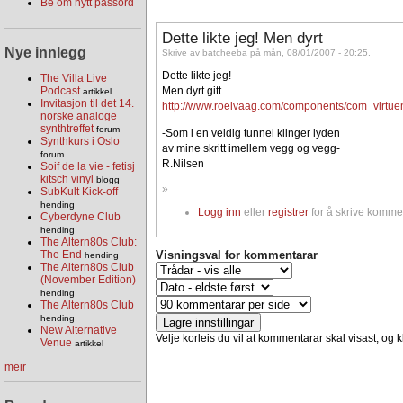
Be om nytt passord
Dette likte jeg! Men dyrt
Nye innlegg
Skrive av batcheeba på mån, 08/01/2007 - 20:25.
Dette likte jeg!
The Villa Live
Podcast
Men dyrt gitt...
artikkel
Invitasjon til det 14.
http://www.roelvaag.com/components/com_virtue
norske analoge
synthtreffet
forum
-Som i en veldig tunnel klinger lyden
Synthkurs i Oslo
av mine skritt imellem vegg og vegg-
forum
R.Nilsen
Soif de la vie - fetisj
kitsch vinyl
blogg
»
SubKult Kick-off
hending
Logg inn
eller
registrer
for å skrive komme
Cyberdyne Club
hending
The Altern80s Club:
Visningsval for kommentarar
The End
hending
The Altern80s Club
(November Edition)
hending
The Altern80s Club
hending
New Alternative
Velje korleis du vil at kommentarar skal visast, og kl
Venue
artikkel
meir