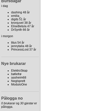
Bursdagar
i dag
dashing 48 år
emilia_
digits 51 år
kronjuvel 38 år
EliseBetula 47 år
DrSynth 66 år
i morgon
titus 54 år
jennytalia 48 år
PrincessLost 37 år
Nye brukarar
ElektroSkap
bøllefrø
aasheim68
Neglsprett
ModuloOne
Pålogga no
0 brukarar
og
30 gjestar
er
pålogga.