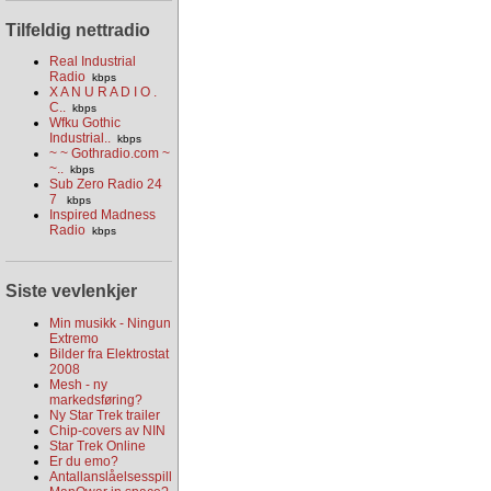
Tilfeldig nettradio
Real Industrial
Radio
kbps
X A N U R A D I O .
C..
kbps
Wfku Gothic
Industrial..
kbps
~ ~ Gothradio.com ~
~..
kbps
Sub Zero Radio 24
7
kbps
Inspired Madness
Radio
kbps
Siste vevlenkjer
Min musikk - Ningun
Extremo
Bilder fra Elektrostat
2008
Mesh - ny
markedsføring?
Ny Star Trek trailer
Chip-covers av NIN
Star Trek Online
Er du emo?
Antallanslåelsesspill