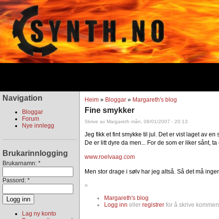
Navigation
Heim
»
Bloggar
»
Margareth's blog
Fine smykker
Bloggar
Forum
Skrive av Margareth mån, 08/01/2007 - 20:13
Nye innlegg
Jeg fikk et fint smykke til jul. Det er vist laget av 
De er litt dyre da men... For de som er liker sånt, ta e
Brukarinnlogging
www.roelvaag.com
Brukarnamn:
*
Men stor drage i sølv har jeg altså. Så det må inge
Passord:
*
»
Margareth's blog
Logg inn
eller
registrer
for å skrive komment
Lag ny konto