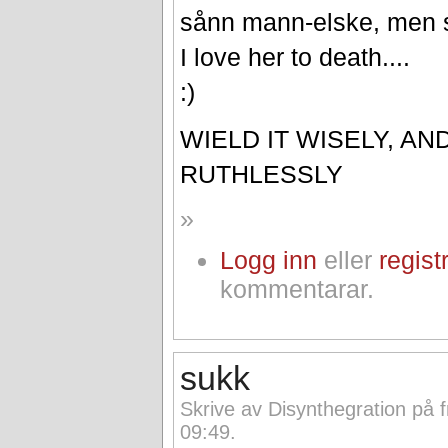
sånn mann-elske, men s
I love her to death....
:)
WIELD IT WISELY, AN
RUTHLESSLY
»
Logg inn
eller
regist
kommentarar.
sukk
Skrive av Disynthegration på f
09:49.