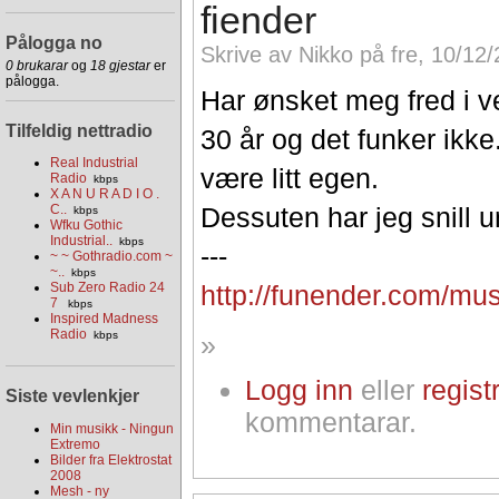
fiender
Pålogga no
Skrive av Nikko på fre, 10/12/
0 brukarar
og
18 gjestar
er
pålogga.
Har ønsket meg fred i v
Tilfeldig nettradio
30 år og det funker ikke
Real Industrial
være litt egen.
Radio
kbps
X A N U R A D I O .
C..
Dessuten har jeg snill u
kbps
Wfku Gothic
Industrial..
kbps
---
~ ~ Gothradio.com ~
~..
kbps
Sub Zero Radio 24
http://funender.com/mu
7
kbps
Inspired Madness
Radio
kbps
»
Logg inn
eller
regist
Siste vevlenkjer
kommentarar.
Min musikk - Ningun
Extremo
Bilder fra Elektrostat
2008
Mesh - ny