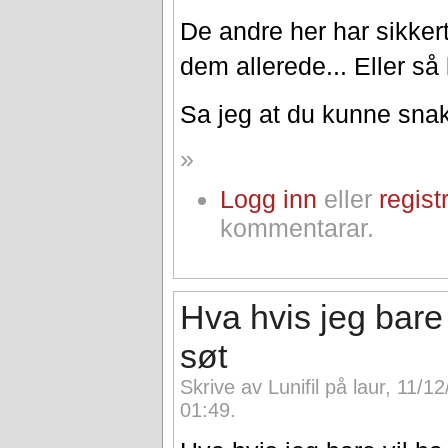
De andre her har sikker
dem allerede... Eller så 
Sa jeg at du kunne sna
»
Logg inn
eller
regist
kommentarar.
Hva hvis jeg bare 
søt
Skrive av Lunifil på laur, 11/1
01:49.