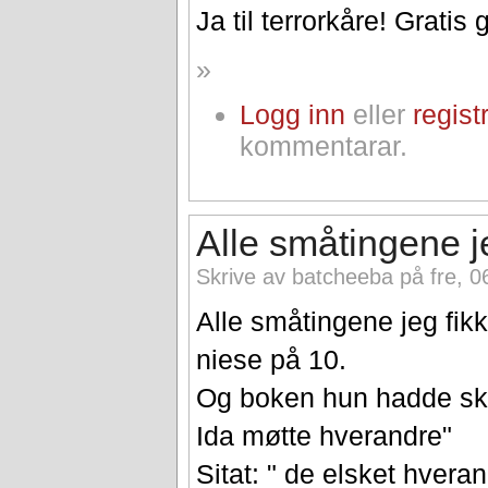
Ja til terrorkåre! Gratis 
»
Logg inn
eller
regist
kommentarar.
Alle småtingene j
Skrive av batcheeba på fre, 0
Alle småtingene jeg fikk 
niese på 10.
Og boken hun hadde skr
Ida møtte hverandre"
Sitat: " de elsket hveran