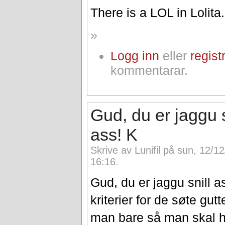
There is a LOL in Lolita.
»
Logg inn
eller
regist
kommentarar.
Gud, du er jaggu s
ass! K
Skrive av Lunifil på sun, 12/1
16:16.
Gud, du er jaggu snill a
kriterier for de søte gu
man bare så man skal ha