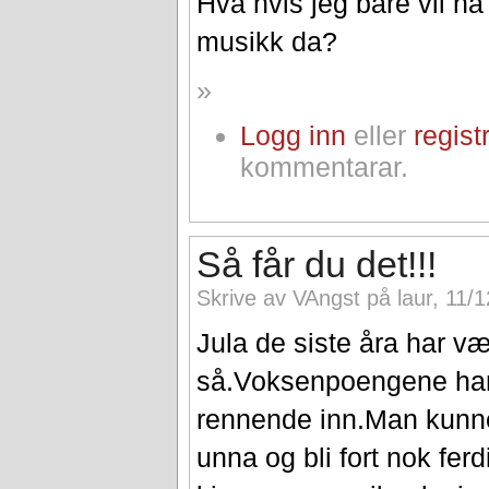
Hva hvis jeg bare vil ha
musikk da?
»
Logg inn
eller
regist
kommentarar.
Så får du det!!!
Skrive av VAngst på laur, 11/1
Jula de siste åra har v
så.Voksenpoengene ha
rennende inn.Man kunn
unna og bli fort nok fer