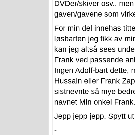
DVDer/skiver osv., men
gaven/gavene som virkel
For min del innehas titt
løsbarten jeg fikk av mi
kan jeg altså sees unde
Frank ved passende anl
Ingen Adolf-bart dette
Hussain eller Frank Zapp
sistnevnte så mye bedre 
navnet Min onkel Frank.
Jepp jepp jepp. Spytt ut
-