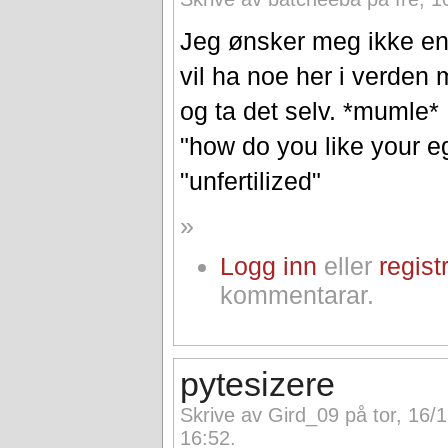
Jeg ønsker meg ikke en
vil ha noe her i verden
og ta det selv. *mumle*
"how do you like your e
"unfertilized"
»
Logg inn
eller
regist
kommentarar.
pytesizere
Skrive av Gird_09 på tor, 16/
16:52.