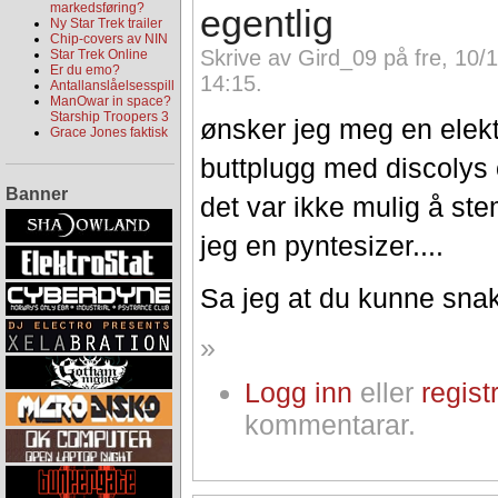
markedsføring?
egentlig
Ny Star Trek trailer
Chip-covers av NIN
Skrive av Gird_09 på fre, 10/
Star Trek Online
Er du emo?
14:15.
Antallanslåelsesspill
ManOwar in space?
Starship Troopers 3
ønsker jeg meg en elek
Grace Jones faktisk
buttplugg med discolys 
Banner
det var ikke mulig å st
jeg en pyntesizer....
Sa jeg at du kunne sna
»
Logg inn
eller
regist
kommentarar.