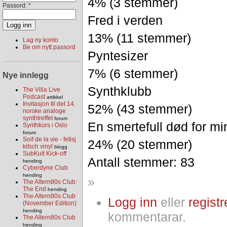
4% (3 stemmer)
Passord:
*
Fred i verden
13% (11 stemmer)
Lag ny konto
Be om nytt passord
Pyntesizer
7% (6 stemmer)
Nye innlegg
Synthklubb
The Villa Live
Podcast
artikkel
Invitasjon til det 14.
52% (43 stemmer)
norske analoge
synthtreffet
forum
En smertefull død for mi
Synthkurs i Oslo
forum
Soif de la vie - fetisj
24% (20 stemmer)
kitsch vinyl
blogg
SubKult Kick-off
Antall stemmer: 83
hending
Cyberdyne Club
hending
»
The Altern80s Club:
The End
hending
The Altern80s Club
Logg inn
eller
registr
(November Edition)
hending
kommentarar.
The Altern80s Club
hending