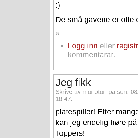
:)
De små gavene er ofte d
»
Logg inn
eller
regist
kommentarar.
Jeg fikk
Skrive av monoton på sun, 08
18:47.
platespiller! Etter mang
kan jeg endelig høre på
Toppers!