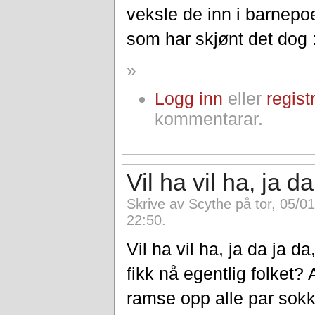
veksle de inn i barnepoe
som har skjønt det dog 
»
Logg inn
eller
regist
kommentarar.
Vil ha vil ha, ja da
Skrive av Scythe på tor, 05/0
22:50.
Vil ha vil ha, ja da ja d
fikk nå egentlig folket?
ramse opp alle par sokke