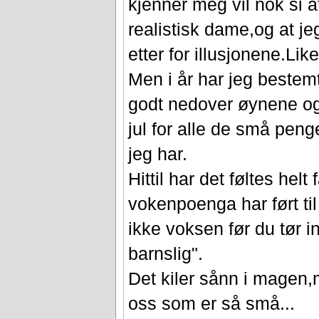
kjenner meg vil nok si a
realistisk dame,og at jeg
etter for illusjonene.Liker
Men i år har jeg bestem
godt nedover øynene og ny
jul for alle de små pen
jeg har.
Hittil har det føltes hel
vokenpoenga har ført til
ikke voksen før du tør 
barnslig".
Det kiler sånn i magen,m
oss som er så små...