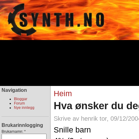
Navigation
Heim
Bloggar
Hva ønsker du deg 
Forum
Nye innlegg
Skrive av henrik tor, 09/12/200
Brukarinnlogging
Snille barn
Brukarnamn:
*