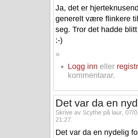
Ja, det er hjerteknusen
generelt være flinkere ti
seg. Tror det hadde blit
:-)
»
Logg inn
eller
regist
kommentarar.
Det var da en nyd
Skrive av Scythe på laur, 07/
21:27.
Det var da en nydelig f