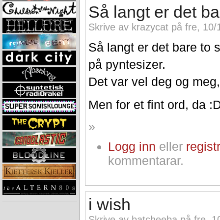
Så langt er det b
Skrive av krazycat på fre, 10/
Så langt er det bare to
på pyntesizer.
Det var vel deg og meg,
Men for et fint ord, da :
»
Logg inn
eller
regist
kommentarar.
i wish
Skrive av batcheeba på fre, 1