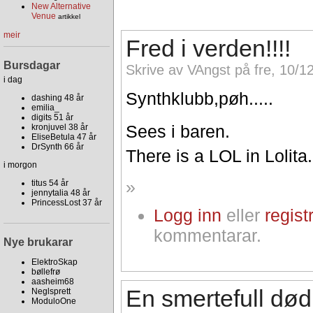
New Alternative
Venue
artikkel
meir
Fred i verden!!!!
Bursdagar
Skrive av VAngst på fre, 10/1
i dag
Synthklubb,pøh.....
dashing 48 år
emilia_
digits 51 år
Sees i baren.
kronjuvel 38 år
EliseBetula 47 år
DrSynth 66 år
There is a LOL in Lolita.
i morgon
»
titus 54 år
jennytalia 48 år
PrincessLost 37 år
Logg inn
eller
regist
kommentarar.
Nye brukarar
ElektroSkap
bøllefrø
aasheim68
En smertefull død
Neglsprett
ModuloOne