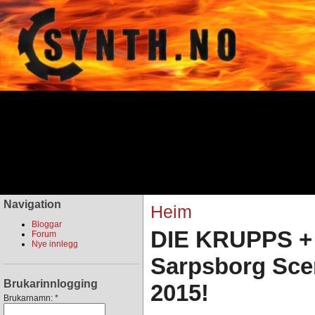
Navigation
Heim
Bloggar
DIE KRUPPS +
Forum
Nye innlegg
Sarpsborg Sce
Brukarinnlogging
2015!
Brukarnamn:
*