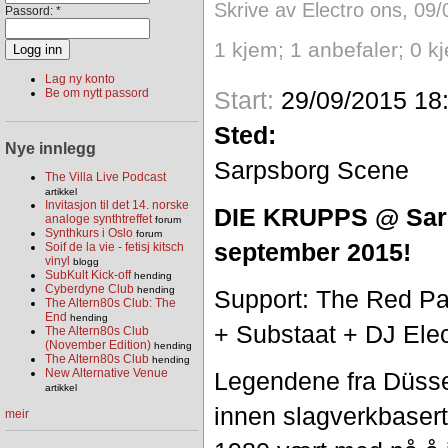
Skrive av Electro ons, 09/
Passord:
*
1 kjem; 1 anbefaler; 0 k
Lag ny konto
Start:
29/09/2015 18
Be om nytt passord
Sted:
Nye innlegg
Sarpsborg Scene
The Villa Live Podcast
artikkel
Invitasjon til det 14. norske
DIE KRUPPS @ Sarp
analoge synthtreffet
forum
Synthkurs i Oslo
forum
september 2015!
Soif de la vie - fetisj kitsch
vinyl
blogg
SubKult Kick-off
hending
Cyberdyne Club
hending
Support: The Red Pa
The Altern80s Club: The
End
hending
+ Substaat + DJ Elec
The Altern80s Club
(November Edition)
hending
The Altern80s Club
hending
New Alternative Venue
Legendene fra Düssel
artikkel
innen slagverkbasert
meir