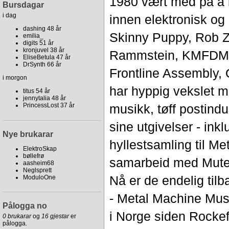
1980 vært med på å in
Bursdagar
i dag
innen elektronisk og 
dashing 48 år
Skinny Puppy, Rob Z
emilia_
digits 51 år
kronjuvel 38 år
Rammstein, KMFDM,
EliseBetula 47 år
DrSynth 66 år
Frontline Assembly, 
i morgon
har hyppig vekslet m
titus 54 år
jennytalia 48 år
musikk, tøff postindu
PrincessLost 37 år
sine utgivelser - ink
Nye brukarar
hyllestsamling til Me
ElektroSkap
bøllefrø
samarbeid med Mute-
aasheim68
Neglsprett
Nå er de endelig til
ModuloOne
- Metal Machine Music
Pålogga no
i Norge siden Rockef
0 brukarar
og
16 gjestar
er
pålogga.