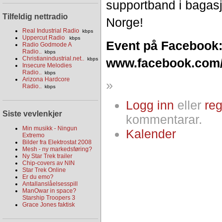
supportband i bagasj
Tilfeldig nettradio
Norge!
Real Industrial Radio
kbps
Uppercut Radio
kbps
Event på Facebook
Radio Godmode A
Radio..
kbps
Christianindustrial.net..
kbps
www.facebook.com/
Insecure Melodies
Radio..
kbps
Arizona Hardcore
»
Radio..
kbps
Logg inn
eller
reg
Siste vevlenkjer
kommentarar.
Min musikk - Ningun
Kalender
Extremo
Bilder fra Elektrostat 2008
Mesh - ny markedsføring?
Ny Star Trek trailer
Chip-covers av NIN
Star Trek Online
Er du emo?
Antallanslåelsesspill
ManOwar in space?
Starship Troopers 3
Grace Jones faktisk