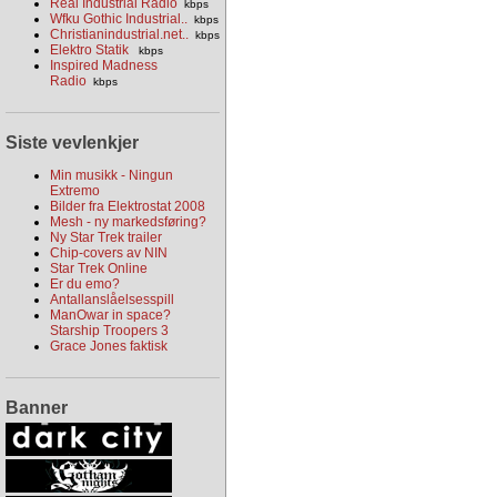
Real Industrial Radio
kbps
Wfku Gothic Industrial..
kbps
Christianindustrial.net..
kbps
Elektro Statik
kbps
Inspired Madness
Radio
kbps
Siste vevlenkjer
Min musikk - Ningun
Extremo
Bilder fra Elektrostat 2008
Mesh - ny markedsføring?
Ny Star Trek trailer
Chip-covers av NIN
Star Trek Online
Er du emo?
Antallanslåelsesspill
ManOwar in space?
Starship Troopers 3
Grace Jones faktisk
Banner