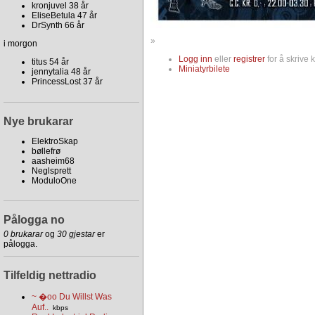
kronjuvel 38 år
EliseBetula 47 år
DrSynth 66 år
»
i morgon
Logg inn
eller
registrer
for å skrive
titus 54 år
Miniatyrbilete
jennytalia 48 år
PrincessLost 37 år
Nye brukarar
ElektroSkap
bøllefrø
aasheim68
Neglsprett
ModuloOne
Pålogga no
0 brukarar
og
30 gjestar
er
pålogga.
Tilfeldig nettradio
~ �oo Du Willst Was
Auf..
kbps