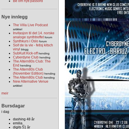
Be om nytt passord
Nye innlegg
The Villa Live Podcast
artikkel
Invitasjon til det 14. norske
analoge synthtreffet
forum
Synthkurs i Oslo
forum
Soif de la vie - fetisj kitsch
vinyl
blogg
SubKult Kick-off
hending
Cyberdyne Club
hending
The Altern80s Club: The
End
hending
The Altern80s Club
(November Edition)
hending
The Altern80s Club
hending
New Alternative Venue
artikkel
meir
Bursdagar
i dag
dashing 48 år
emilia_
digits 51 år