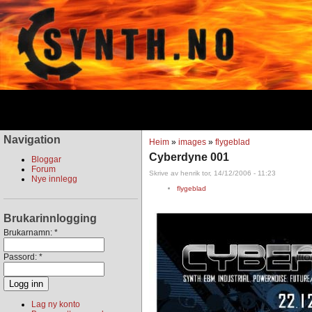
Navigation
Heim
»
images
»
flygeblad
Cyberdyne 001
Bloggar
Forum
Skrive av henrik tor, 14/12/2006 - 11:23
Nye innlegg
flygeblad
Brukarinnlogging
Brukarnamn:
*
Passord:
*
Lag ny konto