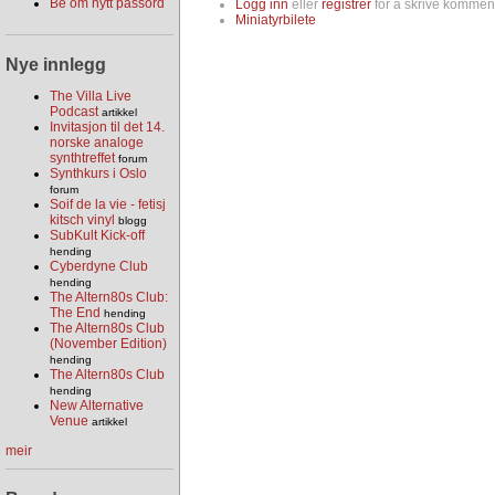
Be om nytt passord
Logg inn
eller
registrer
for å skrive komment
Miniatyrbilete
Nye innlegg
The Villa Live
Podcast
artikkel
Invitasjon til det 14.
norske analoge
synthtreffet
forum
Synthkurs i Oslo
forum
Soif de la vie - fetisj
kitsch vinyl
blogg
SubKult Kick-off
hending
Cyberdyne Club
hending
The Altern80s Club:
The End
hending
The Altern80s Club
(November Edition)
hending
The Altern80s Club
hending
New Alternative
Venue
artikkel
meir