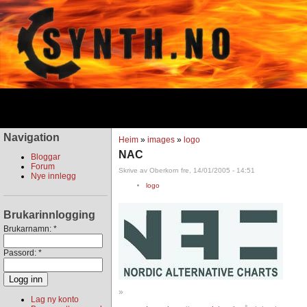
Navigation
Heim
»
images
»
logo
NAC
Bloggar
Forum
Skrive av Oberkorn fre, 14/01/2005 - 14:51
Nye innlegg
logo
Brukarinnlogging
Brukarnamn:
*
Passord:
*
»
Lag ny konto