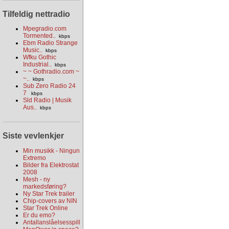
Tilfeldig nettradio
Mpegradio.com
Tormented..
kbps
Ebm Radio Strange
Music..
kbps
Wfku Gothic
Industrial..
kbps
~ ~ Gothradio.com ~
~..
kbps
Sub Zero Radio 24
7
kbps
Sld Radio | Musik
Aus..
kbps
Siste vevlenkjer
Min musikk - Ningun
Extremo
Bilder fra Elektrostat
2008
Mesh - ny
markedsføring?
Ny Star Trek trailer
Chip-covers av NIN
Star Trek Online
Er du emo?
Antallanslåelsesspill