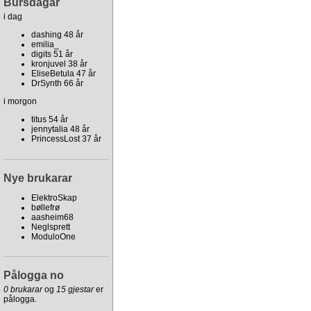
Bursdagar
i dag
dashing 48 år
emilia_
digits 51 år
kronjuvel 38 år
EliseBetula 47 år
DrSynth 66 år
i morgon
titus 54 år
jennytalia 48 år
PrincessLost 37 år
Nye brukarar
ElektroSkap
bøllefrø
aasheim68
Neglsprett
ModuloOne
Pålogga no
0 brukarar
og
15 gjestar
er
pålogga.