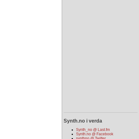
Synth.no i verda
Synth_no @ Last.fm
Synth.no @ Facebook
synthno @ Twitter