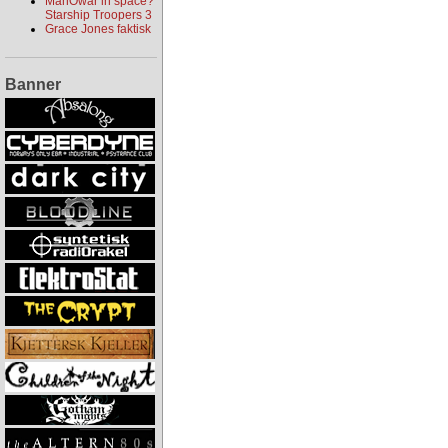
ManOwar in space?
Starship Troopers 3
Grace Jones faktisk
Banner