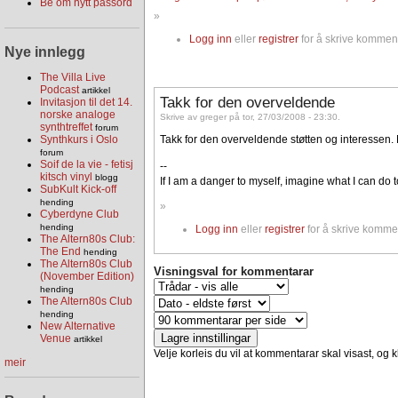
Be om nytt passord
»
Logg inn
eller
registrer
for å skrive komment
Nye innlegg
The Villa Live
Podcast
artikkel
Takk for den overveldende
Invitasjon til det 14.
norske analoge
Skrive av greger på tor, 27/03/2008 - 23:30.
synthtreffet
forum
Synthkurs i Oslo
Takk for den overveldende støtten og interessen. Me
forum
Soif de la vie - fetisj
--
kitsch vinyl
blogg
If I am a danger to myself, imagine what I can do t
SubKult Kick-off
hending
»
Cyberdyne Club
hending
Logg inn
eller
registrer
for å skrive komme
The Altern80s Club:
The End
hending
The Altern80s Club
Visningsval for kommentarar
(November Edition)
hending
The Altern80s Club
hending
New Alternative
Venue
artikkel
Velje korleis du vil at kommentarar skal visast, og kl
meir