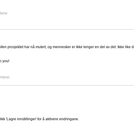
arar.
n prosjektet har nå mutert, og mennesker er ikke lenger en del av det. Ikke like dire
o you!
ntarar.
ikk 'Lagre innstillinger' for å aktivere endringane.