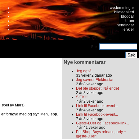
avstemmingar
biletegalleri
bloggar
forum
hendingar
lenkjer
Søk:
Nye kommentarar
Jeg også
33 veker 2 dagar ago
Jeg savner Elektrostat
2 år 8 veker ago
Det ble stoppet! Nå er det
2 år 8 veker ago
SICK!!!
7 år 2 veker ago
løpet av Mars).
Link til Facebook-event...
7 år 4 veker ago
g er fornøyd med og styr. Men, jepp.
Link til Facebook-event...
7 år 8 veker ago
Gjeste-DJer og Facebook-link...
7 år 41 veker ago
Pet Shop Boys releaseparty +
gjeste-DJer!