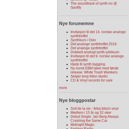
The soundtrack of synth.no @
Spotify
Nye forumemne
Invitasjon til det 14. norske analoge
synthtreffet
Synthkurs i Oslo
Det analoge synthtreffet 2018
Det analoge synthtreffet
Dobbelt analogt synth jubileum
Invitasjon til det 9. norske analoge
synthtreffet
Hjelp til synth bygging.
Ny norsk EBM label med første
release: White Trash Wankers
Selger korg triton studio
CD & Vinyl records for sale
more
Nye bloggpostar
Soif de la vie - fetisj kitsch vinyl
Medlem i 15 år og 32 uker
Debut Single: Jan Berg Always
Crashing the Same Car
Midnight Magic
Fantasy Radio