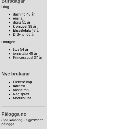
Bursdagar
i dag
dashing 48 år
emilia_
digits 51 år
kronjuvel 38 år
EliseBetula 47 år
DrSynth 66 år
i morgon
titus 54 år
jennytalia 48 år
PrincessLost 37 år
Nye brukarar
ElektroSkap
bøllefrø
aasheim68
Neglsprett
ModuloOne
Pålogga no
0 brukarar
og
27 gjestar
er
pålogga.