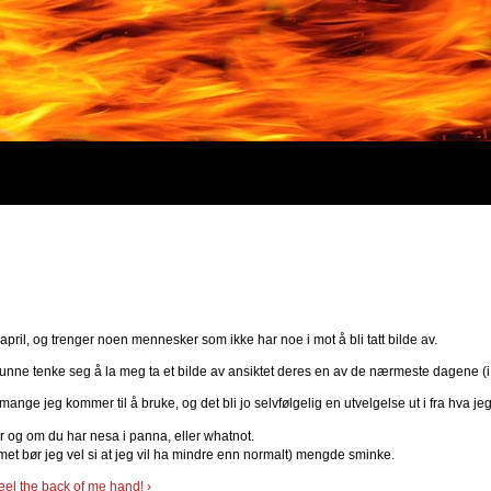
 april, og trenger noen mennesker som ikke har noe i mot å bli tatt bilde av.
unne tenke seg å la meg ta et bilde av ansiktet deres en av de nærmeste dagene (i 
mange jeg kommer til å bruke, og det bli jo selvfølgelig en utvelgelse ut i fra hva je
er og om du har nesa i panna, eller whatnot.
umet bør jeg vel si at jeg vil ha mindre enn normalt) mengde sminke.
l feel the back of me hand! ›