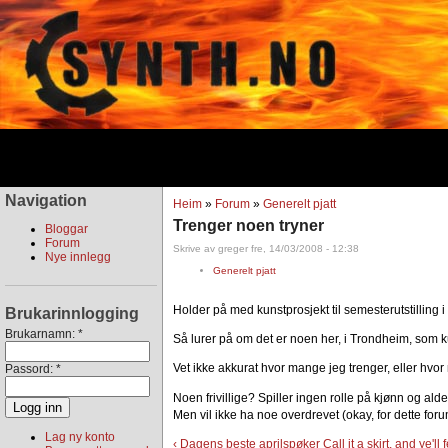
Navigation
Heim
»
Forum
»
Generelt pjatt
Trenger noen tryner
Bloggar
Forum
Skrive av greger fre, 14/03/2008 - 12:38
Nye innlegg
Generelt pjatt
Holder på med kunstprosjekt til semesterutstilling i
Brukarinnlogging
Brukarnamn:
*
Så lurer på om det er noen her, i Trondheim, som k
Vet ikke akkurat hvor mange jeg trenger, eller hvor 
Passord:
*
Noen frivillige? Spiller ingen rolle på kjønn og ald
Men vil ikke ha noe overdrevet (okay, for dette for
Lag ny konto
‹ Dagens beste aprilspøker
Call it a skirt, and ye'l