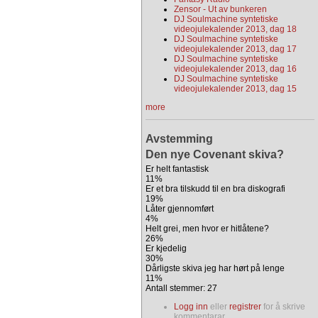
Zensor - Ut av bunkeren
DJ Soulmachine syntetiske
videojulekalender 2013, dag 18
DJ Soulmachine syntetiske
videojulekalender 2013, dag 17
DJ Soulmachine syntetiske
videojulekalender 2013, dag 16
DJ Soulmachine syntetiske
videojulekalender 2013, dag 15
more
Avstemming
Den nye Covenant skiva?
Er helt fantastisk
11%
Er et bra tilskudd til en bra diskografi
19%
Låter gjennomført
4%
Helt grei, men hvor er hitlåtene?
26%
Er kjedelig
30%
Dårligste skiva jeg har hørt på lenge
11%
Antall stemmer: 27
Logg inn
eller
registrer
for å skrive
kommentarar.