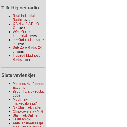
Tilfeldig nettradio
Real Industrial
Radio
kbps
X A N U R A D I O .
C..
kbps
Wfku Gothic
Industrial..
kbps
~ ~ Gothradio.com ~
~..
kbps
Sub Zero Radio 24
7
kbps
Inspired Madness
Radio
kbps
Siste vevlenkjer
Min musikk - Ningun
Extremo
Bilder fra Elektrostat
2008
Mesh - ny
markedsføring?
Ny Star Trek trailer
Chip-covers av NIN
Star Trek Online
Er du emo?
Antallanslåelsesspill