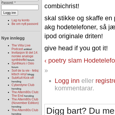
Passord:
*
combichrist!
skal stikke og skaffe en
Lag ny konto
Be om nytt passord
akg hodetelefoner, så j
ipod originale driten!
Nye innlegg
The Villa Live
give head if you got it!
Podcast
artikkel
Invitasjon til det 14.
norske analoge
‹ poetry slam
Hodetelefo
synthtreffet
forum
Synthkurs i Oslo
forum
»
Soif de la vie - fetisj
kitsch vinyl
blogg
SubKult Kick-off
Logg inn
eller
registr
hending
Cyberdyne Club
kommentarar.
hending
The Altern80s Club:
The End
hending
The Altern80s Club
(November Edition)
hending
Digg bart? Du me
The Altern80s Club
hending