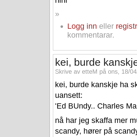
»
Logg inn
eller
regist
kommentarar.
kei, burde kanskj
Skrive av etteM på ons, 18/04
kei, burde kanskje ha sk
uansett:
'Ed BUndy.. Charles Ma
nå har jeg skaffa mer m
scandy, hører på scandy 