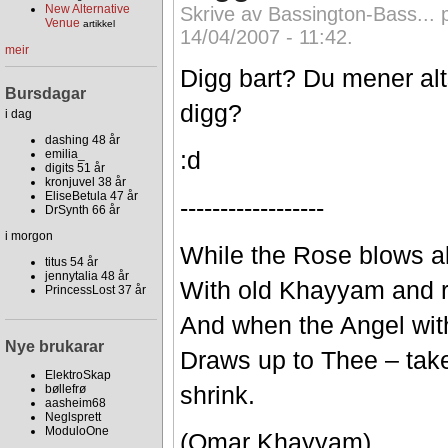
New Alternative
Skrive av Bassington-Bass... p
Venue
artikkel
14/04/2007 - 11:42.
meir
Digg bart? Du mener alts
Bursdagar
digg?
i dag
dashing 48 år
:d
emilia_
digits 51 år
kronjuvel 38 år
EliseBetula 47 år
------------------
DrSynth 66 år
i morgon
While the Rose blows al
titus 54 år
jennytalia 48 år
With old Khayyam and r
PrincessLost 37 år
And when the Angel wit
Nye brukarar
Draws up to Thee – take
ElektroSkap
shrink.
bøllefrø
aasheim68
Neglsprett
ModuloOne
(Omar Khayyam)