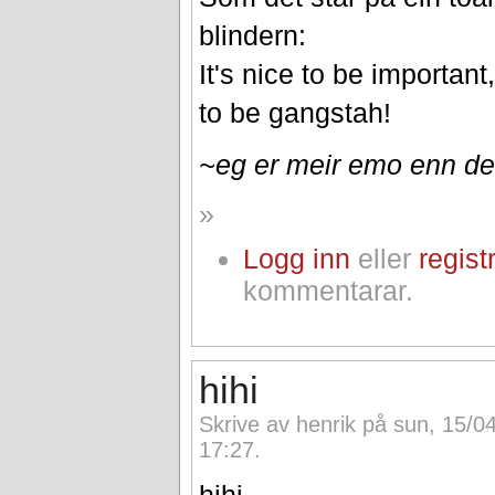
blindern:
It's nice to be important
to be gangstah!
~eg er meir emo enn d
»
Logg inn
eller
regist
kommentarar.
hihi
Skrive av henrik på sun, 15/0
17:27.
hihi