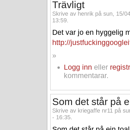
Trävligt
Skrive av henrik på sun, 15/0
13:59.
Det var jo en hyggelig m
http://justfuckinggoogle
»
Logg inn
eller
regist
kommentarar.
Som det står på e
Skrive av kriegaffe nr11 på s
- 16:35.
Som det står på ein toa