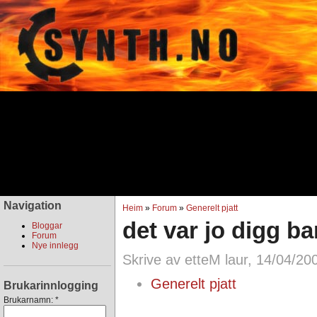
Navigation
Heim
»
Forum
»
Generelt pjatt
det var jo digg bar
Bloggar
Forum
Nye innlegg
Skrive av etteM laur, 14/04/20
Generelt pjatt
Brukarinnlogging
Brukarnamn:
*