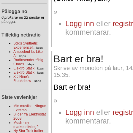
»
Pålogga no
0 brukarar
og
22 gjestar
er
Logg inn
eller
regist
pålogga.
kommentarar.
Tilfeldig nettradio
Sdx's Synthetic
Experience!..
kbps
Ampedout It's Like
Bart er bra!
A..
kbps
Radiosender **big
Chaos..
kbps
Skrive av monoton på laur, 14
Elektro Statik
kbps
Elektro Statik
kbps
15:35.
X J Nine's
Freakshow..
kbps
Bart er bra!
Siste vevlenkjer
»
Min musikk - Ningun
Extremo
Logg inn
eller
regist
Bilder fra Elektrostat
2008
kommentarar.
Mesh - ny
markedsføring?
Ny Star Trek trailer