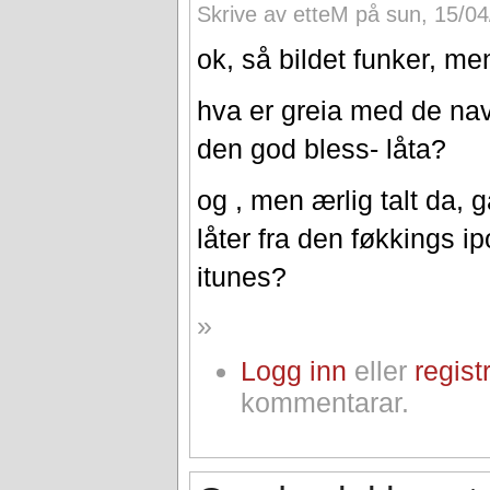
Skrive av etteM på sun, 15/04
ok, så bildet funker, men
hva er greia med de na
den god bless- låta?
og , men ærlig talt da, g
låter fra den føkkings 
itunes?
»
Logg inn
eller
regist
kommentarar.