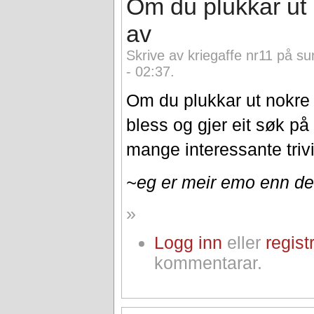
Om du plukkar ut
av
Skrive av kriegaffe nr11 på s
- 02:37.
Om du plukkar ut nokre
bless og gjer eit søk på 
mange interessante triv
~eg er meir emo enn d
»
Logg inn
eller
regist
kommentarar.