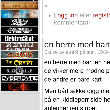
»
Logg inn
eller
regist
kommentarar.
en herre med bart
Skrive av etteM på sun, 15/04
en herre med bart en he
de virker mere modne 
de andre er bare kart
Men bárt ække digg mer 
på en kiddieporr side h
anlegger jeg stripe.