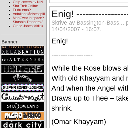
Chip-covers av NIN
Star Trek Online
Er du emo?
Enig! ---------------
Antallanslåelsesspill
ManOwar in space?
Skrive av Bassington-Bass... p
Starship Troopers 3
Grace Jones faktisk
14/04/2007 - 16:07.
Enig!
Banner
------------------
While the Rose blows al
With old Khayyam and r
And when the Angel wit
Draws up to Thee – take
shrink.
(Omar Khayyam)