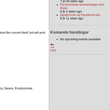
7 år 45 veker ago
På brennhete sommerdager som
disse...
8 år 2 veker ago
Gjeste-DJer og Facebook-link...
8 år 11 veker ago
Komande hendingar
ut the concert itself, but will post
No upcoming events available
meir
rcy, Swans, Einstürzende