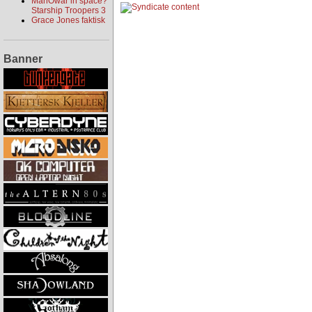
ManOwar in space?
Starship Troopers 3
Grace Jones faktisk
Banner