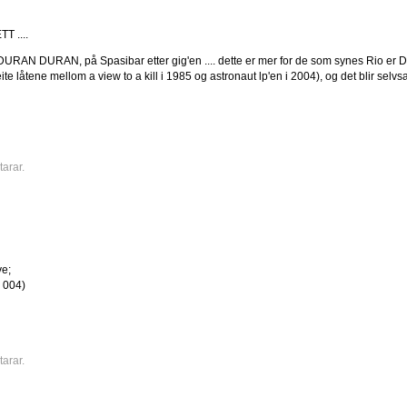
T ....
URAN DURAN, på Spasibar etter gig'en .... dette er mer for de som synes Rio er DD
te låtene mellom a view to a kill i 1985 og astronaut lp'en i 2004), og det blir selv
arar.
ve;
R 004)
arar.