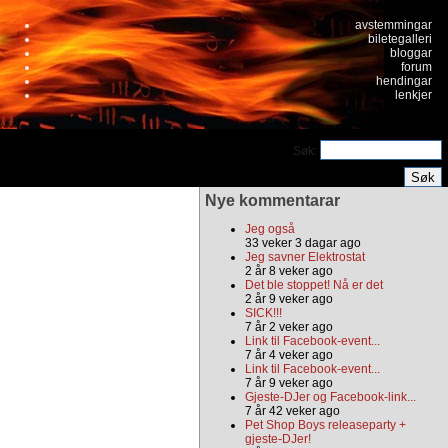
avstemmingar
biletegalleri
bloggar
forum
hendingar
lenkjer
Søk:
Nye kommentarar
Jeg også
33 veker 3 dagar ago
Jeg savner Elektrostat
2 år 8 veker ago
Det ble stoppet! Nå er det
2 år 9 veker ago
SICK!!!
7 år 2 veker ago
Link til Facebook-event...
7 år 4 veker ago
Link til Facebook-event...
7 år 9 veker ago
Gjeste-DJer og Facebook-link...
7 år 42 veker ago
Pet Shop Boys releaseparty +
gjeste-DJer!