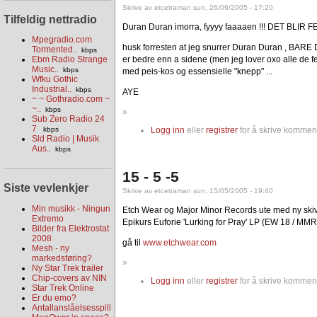
Skrive av etcetraman sun, 26/06/2005 - 17:20
Tilfeldig nettradio
Duran Duran imorra, fyyyy faaaaen !!! DET BLIR FET
Mpegradio.com
husk forresten at jeg snurrer Duran Duran , BARE D
Tormented..
kbps
er bedre enn a sidene (men jeg lover oxo alle de fei
Ebm Radio Strange
Music..
kbps
med peis-kos og essensielle "knepp" ...
Wfku Gothic
Industrial..
kbps
AYE
~ ~ Gothradio.com ~
~..
kbps
»
Sub Zero Radio 24
7
kbps
Logg inn
eller
registrer
for å skrive komment
Sld Radio | Musik
Aus..
kbps
15 - 5 -5
Siste vevlenkjer
Skrive av etcetraman sun, 15/05/2005 - 19:40
Min musikk - Ningun
Etch Wear og Major Minor Records ute med ny ski
Extremo
Epikurs Euforie 'Lurking for Pray' LP (EW 18 / MM
Bilder fra Elektrostat
2008
gå til
www.etchwear.com
Mesh - ny
markedsføring?
»
Ny Star Trek trailer
Chip-covers av NIN
Logg inn
eller
registrer
for å skrive komment
Star Trek Online
Er du emo?
Antallanslåelsesspill