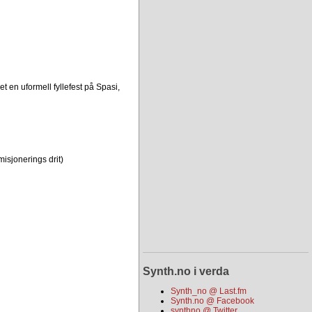
et en uformell fyllefest på Spasi,
misjonerings drit)
Synth.no i verda
Synth_no @ Last.fm
Synth.no @ Facebook
synthno @ Twitter