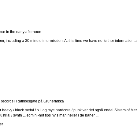
ce in the early afternoon.
m, including a 30 minute intermission. At this time we have no further information abo
od Records i Rathkesgate på Grunerløkka
avy / black metal / o.l. og mye hardcore / punk var det også endel Sisters of Me
trial / synth ... et mini-hot tips hvis man heller i de baner ...
er