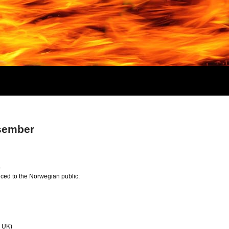
esember
o
ced to the Norwegian public:
m UK)