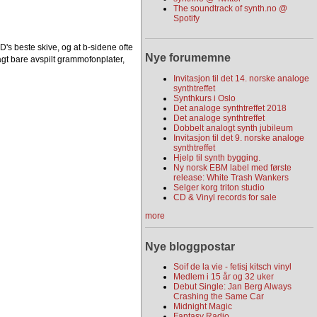
The soundtrack of synth.no @
Spotify
's beste skive, og at b-sidene ofte
Nye forumemne
sagt bare avspilt grammofonplater,
Invitasjon til det 14. norske analoge
synthtreffet
Synthkurs i Oslo
Det analoge synthtreffet 2018
Det analoge synthtreffet
Dobbelt analogt synth jubileum
Invitasjon til det 9. norske analoge
synthtreffet
Hjelp til synth bygging.
Ny norsk EBM label med første
release: White Trash Wankers
Selger korg triton studio
CD & Vinyl records for sale
more
Nye bloggpostar
Soif de la vie - fetisj kitsch vinyl
Medlem i 15 år og 32 uker
Debut Single: Jan Berg Always
Crashing the Same Car
Midnight Magic
Fantasy Radio