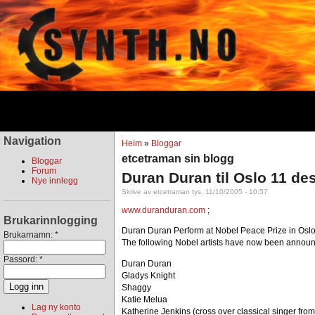
Navigation
Heim
»
Bloggar
etcetraman sin blogg
Bloggar
Forum
Duran Duran til Oslo 11 d
Nye innlegg
Skrive av etcetraman tys, 11/10/2005 - 10:57
www.duranduran.com
;
Brukarinnlogging
Duran Duran Perform at Nobel Peace Prize in Osl
Brukarnamn:
*
The following Nobel artists have now been announ
Passord:
*
Duran Duran
Gladys Knight
Shaggy
Katie Melua
Lag ny konto
Katherine Jenkins (cross over classical singer fro