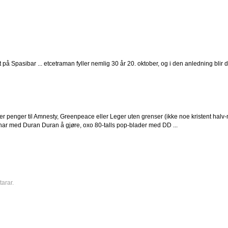
 på Spasibar ... etcetraman fyller nemlig 30 år 20. oktober, og i den anledning blir d
ller penger til Amnesty, Greenpeace eller Leger uten grenser (ikke noe kristent halv-
m har med Duran Duran å gjøre, oxo 80-talls pop-blader med DD ...
arar.