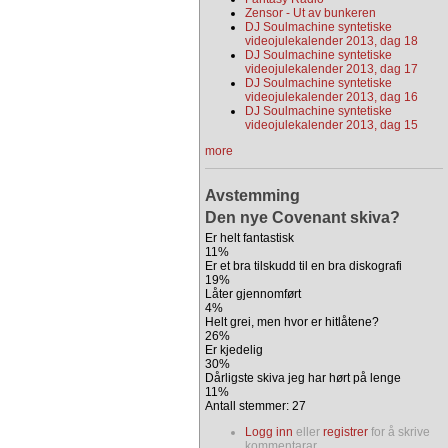
Zensor - Ut av bunkeren
DJ Soulmachine syntetiske
videojulekalender 2013, dag 18
DJ Soulmachine syntetiske
videojulekalender 2013, dag 17
DJ Soulmachine syntetiske
videojulekalender 2013, dag 16
DJ Soulmachine syntetiske
videojulekalender 2013, dag 15
more
Avstemming
Den nye Covenant skiva?
Er helt fantastisk
11%
Er et bra tilskudd til en bra diskografi
19%
Låter gjennomført
4%
Helt grei, men hvor er hitlåtene?
26%
Er kjedelig
30%
Dårligste skiva jeg har hørt på lenge
11%
Antall stemmer: 27
Logg inn
eller
registrer
for å skrive
kommentarar.