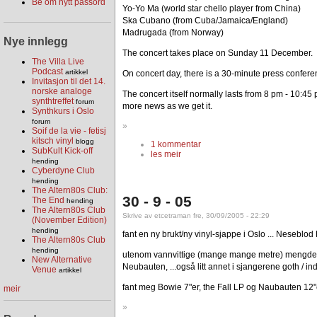
Be om nytt passord
Yo-Yo Ma (world star chello player from China)
Ska Cubano (from Cuba/Jamaica/England)
Madrugada (from Norway)
Nye innlegg
The concert takes place on Sunday 11 December.
The Villa Live
Podcast
artikkel
On concert day, there is a 30-minute press conferen
Invitasjon til det 14.
norske analoge
The concert itself normally lasts from 8 pm - 10:45 p
synthtreffet
forum
more news as we get it.
Synthkurs i Oslo
forum
»
Soif de la vie - fetisj
kitsch vinyl
blogg
1 kommentar
SubKult Kick-off
les meir
hending
Cyberdyne Club
hending
The Altern80s Club:
30 - 9 - 05
The End
hending
The Altern80s Club
Skrive av etcetraman fre, 30/09/2005 - 22:29
(November Edition)
hending
fant en ny brukt/ny vinyl-sjappe i Oslo ... Nesebl
The Altern80s Club
hending
utenom vannvittige (mange mange metre) mengder he
New Alternative
Neubauten, ...også litt annet i sjangerene goth / indus
Venue
artikkel
fant meg Bowie 7"er, the Fall LP og Naubauten 12"
meir
»