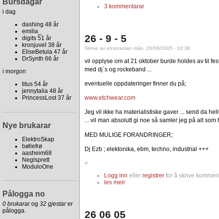
Bursdagar
3 kommentarar
i dag
dashing 48 år
emilia_
26 - 9 - 5
digits 51 år
kronjuvel 38 år
Skrive av etcetraman mån, 26/09/2005 - 10:38
EliseBetula 47 år
DrSynth 66 år
vil opplyse om at 21 oktober burde holdes av til fest
med dj`s og rockeband ...
i morgon
eventuelle oppdateringer finner du på;
titus 54 år
jennytalia 48 år
www.etchwear.com
PrincessLost 37 år
Jeg vil ikke ha materialistiske gaver ... send da he
... vil man absolutt gi noe så samler jeg på alt so
Nye brukarar
MED MULIGE FORANDRINGER;
ElektroSkap
bøllefrø
Dj Ezb ; elektonika, ebm, techno, industrial +++
aasheim68
Neglsprett
»
ModuloOne
Logg inn
eller
registrer
for å skrive komment
les meir
Pålogga no
0 brukarar
og
32 gjestar
er
pålogga.
26 06 05