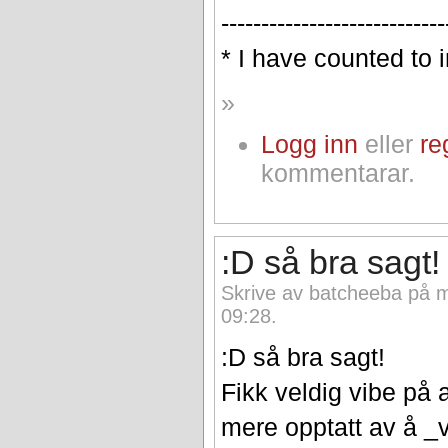
----------------------------
* I have counted to i
»
Logg inn
eller
re
kommentarar.
:D så bra sagt!
Skrive av batcheeba på 
09:28.
:D så bra sagt!
Fikk veldig vibe på 
mere opptatt av å _