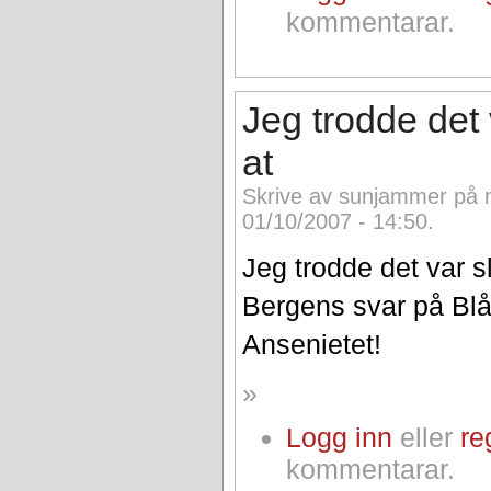
kommentarar.
Jeg trodde det 
at
Skrive av sunjammer på 
01/10/2007 - 14:50.
Jeg trodde det var s
Bergens svar på Blå
Ansenietet!
»
Logg inn
eller
re
kommentarar.