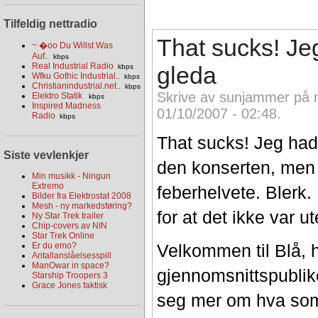
Tilfeldig nettradio
That sucks! J
~ �oo Du Willst Was
Auf..
kbps
Real Industrial Radio
gleda
kbps
Wfku Gothic Industrial..
kbps
Christianindustrial.net..
kbps
Skrive av sunjammer på 
Elektro Statik
kbps
Inspired Madness
01/10/2007 - 02:48.
Radio
kbps
That sucks! Jeg had
Siste vevlenkjer
den konserten, men
Min musikk - Ningun
Extremo
feberhelvete. Blerk.
Bilder fra Elektrostat 2008
Mesh - ny markedsføring?
for at det ikke var u
Ny Star Trek trailer
Chip-covers av NIN
Star Trek Online
Er du emo?
Velkommen til Blå, 
Antallanslåelsesspill
ManOwar in space?
gjennomsnittspubli
Starship Troopers 3
Grace Jones faktisk
seg mer om hva som