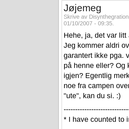
Jøjemeg
Skrive av Disynthegratio
01/10/2007 - 09:35.
Hehe, ja, det var litt
Jeg kommer aldri ov
garantert ikke pga. 
på henne eller? Og k
igjen? Egentlig mer
noe fra campen overh
"ute", kan du si. :)
----------------------------
* I have counted to i