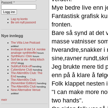
Passord:
*
Mye bedre live enn j
Fantastisk grafisk ku
Lag ny konto
Be om nytt passord
fronten.
Bare så synd at det 
Nye innlegg
masse vatnisser so
The Villa Live Podcast
artikkel
hverandre,snakker i 
Invitasjon til det 14. norske
analoge synthtreffet
forum
Synthkurs i Oslo
sine,ravner rundt,skrik
forum
Soif de la vie - fetisj kitsch
vinyl
blogg
Jeg brukte mere tid p
SubKult Kick-off
hending
Cyberdyne Club
hending
The Altern80s Club: The
enn på å klare å føl
End
hending
The Altern80s Club
Folk klappet nesten 
(November Edition)
hending
The Altern80s Club
hending
New Alternative Venue
"I can make more no
artikkel
two hands".
meir