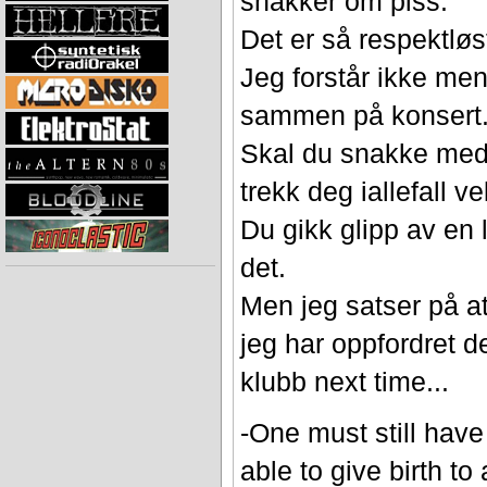
snakker om piss.
Det er så respektløs
Jeg forstår ikke m
sammen på konsert
Skal du snakke med f
trekk deg iallefall v
Du gikk glipp av en 
det.
Men jeg satser på at 
jeg har oppfordret d
klubb next time...
-One must still have
able to give birth to