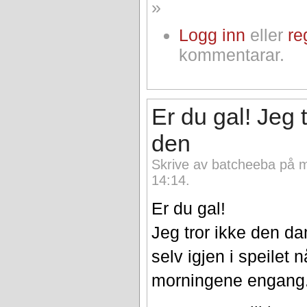
»
Logg inn
eller
re
kommentarar.
Er du gal! Jeg t
den
Skrive av batcheeba på 
14:14.
Er du gal!
Jeg tror ikke den d
selv igjen i speilet
morningene engang.