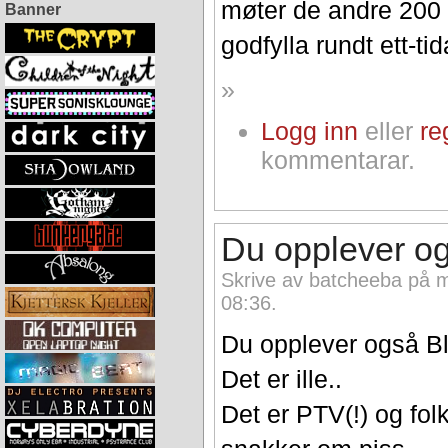
møter de andre 200 
Banner
godfylla rundt ett-tid
»
Logg inn
eller
re
kommentarar.
Du opplever o
Skrive av batcheeba på 
08:36.
Du opplever også Bl
Det er ille..
Det er PTV(!) og folk