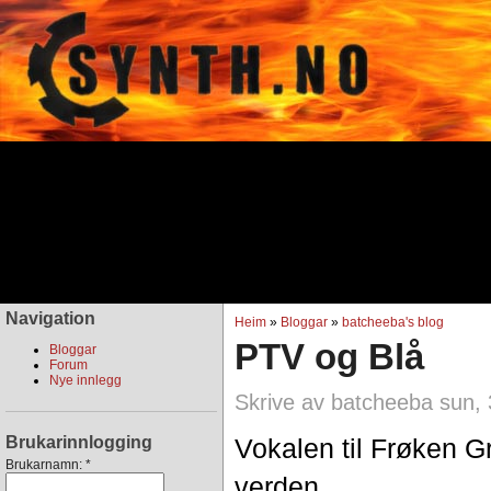
Navigation
Heim
»
Bloggar
»
batcheeba's blog
PTV og Blå
Bloggar
Forum
Nye innlegg
Skrive av batcheeba sun, 
Brukarinnlogging
Vokalen til Frøken G
Brukarnamn:
*
verden.