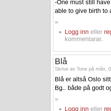
-One must still have
able to give birth to
»
Logg inn
eller
re
kommentarar.
Blå
Skrive av Tone på mån, 0
Blå er altså Oslo si
Bg.. både på godt og
»
Logg inn
eller
re