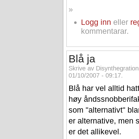
»
Logg inn
eller
re
kommentarar.
Blå ja
Skrive av Disynthegratio
01/10/2007 - 09:17.
Blå har vel alltid ha
høy åndssnobberifak
som "alternativt" bl
er alternative, men 
er det allikevel.