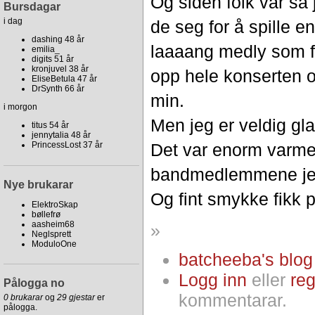
Og siden folk var så
Bursdagar
i dag
de seg for å spille en
dashing 48 år
laaaang medly som før
emilia_
digits 51 år
kronjuvel 38 år
opp hele konserten o
EliseBetula 47 år
DrSynth 66 år
min.
i morgon
Men jeg er veldig gla
titus 54 år
jennytalia 48 år
PrincessLost 37 år
Det var enorm varm
bandmedlemmene jeg
Nye brukarar
Og fint smykke fikk p
ElektroSkap
bøllefrø
aasheim68
»
Neglsprett
ModuloOne
batcheeba's blog
Logg inn
eller
reg
Pålogga no
kommentarar.
0 brukarar
og
29 gjestar
er
pålogga.