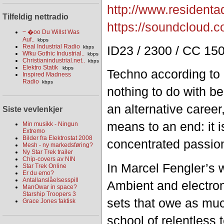
http://www.residentad
Tilfeldig nettradio
https://soundcloud.c
~ �oo Du Willst Was
Auf..
kbps
Real Industrial Radio
ID23 / 2300 / CC 15
kbps
Wfku Gothic Industrial..
kbps
Christianindustrial.net..
kbps
Elektro Statik
kbps
Techno according to
Inspired Madness
Radio
kbps
nothing to do with be
an alternative career
Siste vevlenkjer
means to an end: it i
Min musikk - Ningun
Extremo
Bilder fra Elektrostat 2008
concentrated passio
Mesh - ny markedsføring?
Ny Star Trek trailer
Chip-covers av NIN
In Marcel Fengler’s w
Star Trek Online
Er du emo?
Antallanslåelsesspill
Ambient and electron
ManOwar in space?
Starship Troopers 3
sets that owe as muc
Grace Jones faktisk
school of relentless 