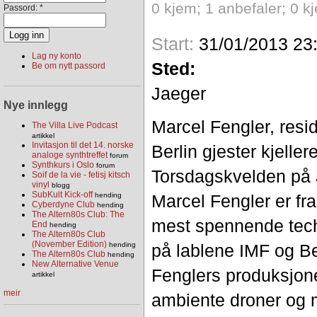
0 kjem; 1 anbefaler; 0 k
Passord:
*
Start:
31/01/2013 23
Lag ny konto
Sted:
Be om nytt passord
Jaeger
Nye innlegg
Marcel Fengler, resi
The Villa Live Podcast
artikkel
Invitasjon til det 14. norske
Berlin gjester kjelle
analoge synthtreffet
forum
Synthkurs i Oslo
forum
Torsdagskvelden på
Soif de la vie - fetisj kitsch
vinyl
blogg
SubKult Kick-off
Marcel Fengler er fra
hending
Cyberdyne Club
hending
The Altern80s Club: The
mest spennende tech
End
hending
The Altern80s Club
(November Edition)
på lablene IMF og B
hending
The Altern80s Club
hending
New Alternative Venue
Fenglers produksjon
artikkel
meir
ambiente droner og 