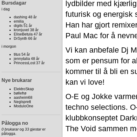
lydbilder med kjærli
Bursdagar
i dag
futurisk og energisk
dashing 48 år
emilia_
Han har gjort remixe
digits 51 år
kronjuvel 38 år
Paul Mac for å nevne
EliseBetula 47 år
DrSynth 66 år
i morgon
Vi kan anbefale Dj 
titus 54 år
som er pensum for al
jennytalia 48 år
PrincessLost 37 år
kommer til å bli en s
Nye brukarar
kan vi love!
ElektroSkap
bøllefrø
O-E og Jokke varmer
aasheim68
Neglsprett
techno selections. O-
ModuloOne
klubbkonseptet Dark
Pålogga no
The Void sammen m
0 brukarar
og
33 gjestar
er
pålogga.