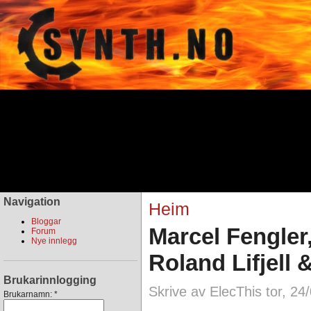
Navigation
Heim
Bloggar
Marcel Fengler
Forum
Nye innlegg
Roland Lifjell
Brukarinnlogging
Skrive av ElecThis tor, 24
Brukarnamn:
*