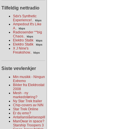
Tilfeldig nettradio
Sdx's Synthetic
Experience!..
kbps
Ampedout It's Like
A..
kbps
Radiosender **big
Chaos..
kbps
Elektro Statik
kbps
Elektro Statik
kbps
X J Nine's
Freakshow..
kbps
Siste vevlenkjer
Min musikk - Ningun
Extremo
Bilder fra Elektrostat
2008
Mesh - ny
markedsføring?
Ny Star Trek trailer
Chip-covers av NIN
Star Trek Online
Er du emo?
Antallanslåelsesspill
ManOwar in space?
Starship Troopers 3