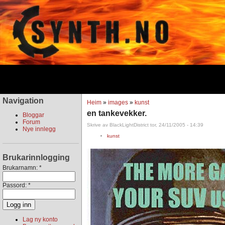
Navigation
Heim
»
images
»
kunst
en tankevekker.
Bloggar
Forum
Skrive av BlackLightDistrict tor, 24/11/2005 - 14:39
Nye innlegg
kunst
Brukarinnlogging
Brukarnamn:
*
Passord:
*
Lag ny konto