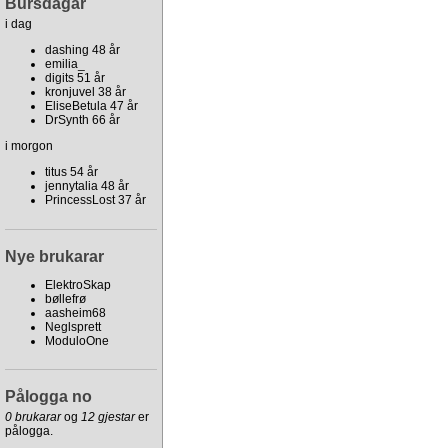
Bursdagar
i dag
dashing 48 år
emilia_
digits 51 år
kronjuvel 38 år
EliseBetula 47 år
DrSynth 66 år
i morgon
titus 54 år
jennytalia 48 år
PrincessLost 37 år
Nye brukarar
ElektroSkap
bøllefrø
aasheim68
Neglsprett
ModuloOne
Pålogga no
0 brukarar
og
12 gjestar
er
pålogga.