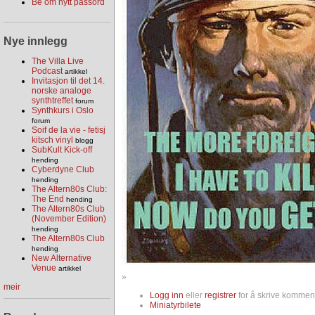
Be om nytt passord
Nye innlegg
The Villa Live
Podcast
artikkel
Invitasjon til det 14.
norske analoge
synthtreffet
forum
Synthkurs i Oslo
forum
Soif de la vie - fetisj
kitsch vinyl
blogg
SubKult Kick-off
hending
Cyberdyne Club
hending
The Altern80s Club:
The End
hending
The Altern80s Club
(November Edition)
hending
The Altern80s Club
hending
New Alternative
Venue
artikkel
»
meir
Logg inn
eller
registrer
for å skrive komment
Miniatyrbilete