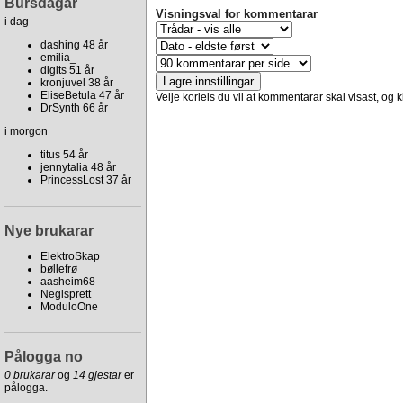
Bursdagar
Visningsval for kommentarar
i dag
dashing 48 år
emilia_
digits 51 år
kronjuvel 38 år
EliseBetula 47 år
Velje korleis du vil at kommentarar skal visast, og kl
DrSynth 66 år
i morgon
titus 54 år
jennytalia 48 år
PrincessLost 37 år
Nye brukarar
ElektroSkap
bøllefrø
aasheim68
Neglsprett
ModuloOne
Pålogga no
0 brukarar
og
14 gjestar
er
pålogga.