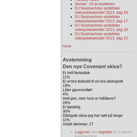
Zensor - Ut av bunkeren
DJ Soulmachine syntetiske
videojulekalender 2013, dag 18
DJ Soulmachine syntetiske
videojulekalender 2013, dag 17
DJ Soulmachine syntetiske
videojulekalender 2013, dag 16
DJ Soulmachine syntetiske
videojulekalender 2013, dag 15
more
Avstemming
Den nye Covenant skiva?
Er helt fantastisk
11%
Er et bra tilskudd til en bra diskografi
19%
Låter gjennomført
4%
Helt grei, men hvor er hitlåtene?
26%
Er kjedelig
30%
Dårligste skiva jeg har hørt på lenge
11%
Antall stemmer: 27
Logg inn
eller
registrer
for å skrive
kommentarar.