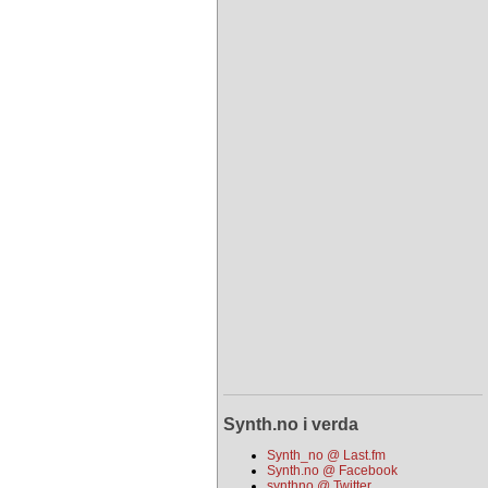
Synth.no i verda
Synth_no @ Last.fm
Synth.no @ Facebook
synthno @ Twitter