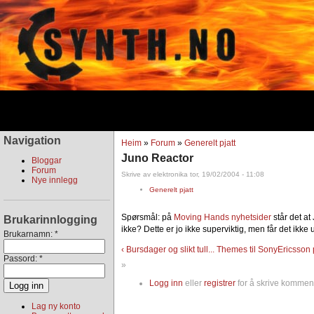
Navigation
Heim
»
Forum
»
Generelt pjatt
Juno Reactor
Bloggar
Forum
Skrive av elektronika tor, 19/02/2004 - 11:08
Nye innlegg
Generelt pjatt
Spørsmål: på
Moving Hands nyhetsider
står det a
Brukarinnlogging
ikke? Dette er jo ikke superviktig, men får det ikke 
Brukarnamn:
*
‹ Bursdager og slikt tull...
Themes til SonyEricsson 
Passord:
*
»
Logg inn
eller
registrer
for å skrive komment
Lag ny konto