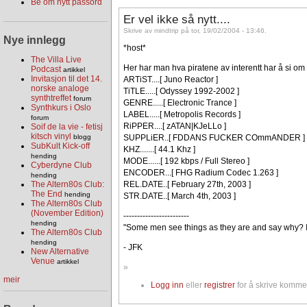
Be om nytt passord
Er vel ikke så nytt....
Skrive av mindtrip på tor, 19/02/2004 - 13:46.
Nye innlegg
*host*
The Villa Live
Her har man hva piratene av interentt har å si om
Podcast
artikkel
Invitasjon til det 14.
ARTiST....[ Juno Reactor ]
norske analoge
TiTLE.....[ Odyssey 1992-2002 ]
synthtreffet
forum
GENRE.....[ Electronic Trance ]
Synthkurs i Oslo
LABEL.....[ Metropolis Records ]
forum
RiPPER....[ zATAN|KJeLLo ]
Soif de la vie - fetisj
kitsch vinyl
SUPPLiER..[ FDDANS FUCKER COmmANDER ]
blogg
SubKult Kick-off
KHZ.......[ 44.1 Khz ]
hending
MODE......[ 192 kbps / Full Stereo ]
Cyberdyne Club
ENCODER...[ FHG Radium Codec 1.263 ]
hending
REL.DATE..[ February 27th, 2003 ]
The Altern80s Club:
The End
hending
STR.DATE..[ March 4th, 2003 ]
The Altern80s Club
(November Edition)
------------------------
hending
"Some men see things as they are and say why? I
The Altern80s Club
hending
- JFK
New Alternative
Venue
artikkel
»
meir
Logg inn
eller
registrer
for å skrive komme