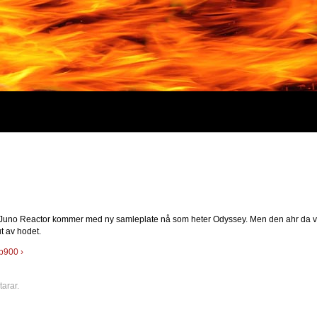
t Juno Reactor kommer med ny samleplate nå som heter Odyssey. Men den ahr da vir
ut av hodet.
p900 ›
arar.