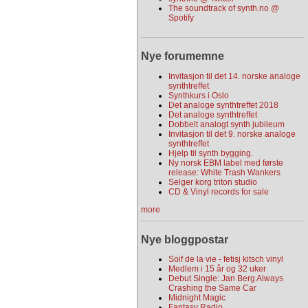
The soundtrack of synth.no @
Spotify
Nye forumemne
Invitasjon til det 14. norske analoge
synthtreffet
Synthkurs i Oslo
Det analoge synthtreffet 2018
Det analoge synthtreffet
Dobbelt analogt synth jubileum
Invitasjon til det 9. norske analoge
synthtreffet
Hjelp til synth bygging.
Ny norsk EBM label med første
release: White Trash Wankers
Selger korg triton studio
CD & Vinyl records for sale
more
Nye bloggpostar
Soif de la vie - fetisj kitsch vinyl
Medlem i 15 år og 32 uker
Debut Single: Jan Berg Always
Crashing the Same Car
Midnight Magic
Fantasy Radio