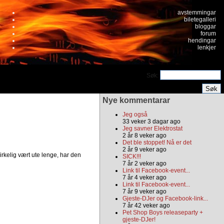
avstemmingar
biletegalleri
bloggar
forum
hendingar
lenkjer
Søk:
Nye kommentarar
Jeg også
33 veker 3 dagar ago
Jeg savner Elektrostat
2 år 8 veker ago
Det ble stoppet! Nå er det
2 år 9 veker ago
kelig vært ute lenge, har den
SICK!!!
7 år 2 veker ago
Link til Facebook-event...
7 år 4 veker ago
Link til Facebook-event...
7 år 9 veker ago
Gjeste-DJer og Facebook-link...
7 år 42 veker ago
Pet Shop Boys releaseparty +
gjeste-DJer!