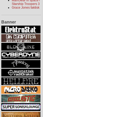
ManOwar in space?
Starship Troopers 3
Grace Jones faktisk
Banner