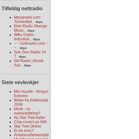
Tilfeldig nettradio
Mpegradio.com
Tormented..
kbps
Ebm Radio Strange
Music..
kbps
Wfku Gothic
Industrial..
kbps
~ ~ Gothradio.com ~
~..
kbps
Sub Zero Radio 24
7
kbps
Sld Radio | Musik
Aus..
kbps
Siste vevlenkjer
Min musikk - Ningun
Extremo
Bilder fra Elektrostat
2008
Mesh - ny
markedsføring?
Ny Star Trek trailer
Chip-covers av NIN
Star Trek Online
Er du emo?
Antallanslåelsesspill