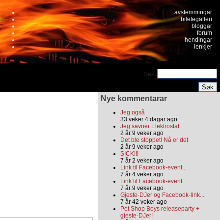
avstemmingar
biletegalleri
bloggar
forum
hendingar
lenkjer
Søk:
Nye kommentarar
Jeg også
33 veker 4 dagar ago
Jeg savner Elektrostat
2 år 9 veker ago
Det ble stoppet! Nå er det
2 år 9 veker ago
SICK!!!
7 år 2 veker ago
Link til Facebook-event...
7 år 4 veker ago
Link til Facebook-event...
7 år 9 veker ago
Gjeste-DJer og Facebook-link...
7 år 42 veker ago
Pet Shop Boys releaseparty +
gjeste-DJer!