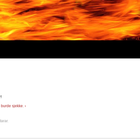
!
 burde sjekke. ›
arar.