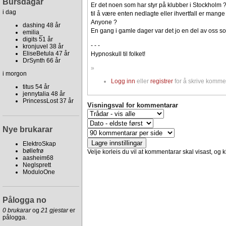
Bursdagar
Er det noen som har styr på klubber i Stockholm ?
i dag
til å være enten nedlagte eller ihvertfall er mang
Anyone ?
dashing 48 år
En gang i gamle dager var det jo en del av oss som
emilia_
digits 51 år
- - -
kronjuvel 38 år
EliseBetula 47 år
Hypnoskull til folket!
DrSynth 66 år
»
i morgon
Logg inn
eller
registrer
for å skrive komme
titus 54 år
jennytalia 48 år
PrincessLost 37 år
Visningsval for kommentarar
Nye brukarar
ElektroSkap
bøllefrø
Velje korleis du vil at kommentarar skal visast, og kl
aasheim68
Neglsprett
ModuloOne
Pålogga no
0 brukarar
og
21 gjestar
er
pålogga.