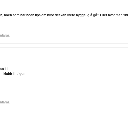
lgen, noen som har noen tips om hvor det kan være hyggelig å gå? Eller hvor man fin
ntarar.
 till.
on klubb i helgen.
ntarar.