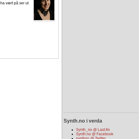
ha vært på ser ut
Synth.no i verda
Synth_no @ Last.fm
Synth.no @ Facebook
synthno @ Twitter