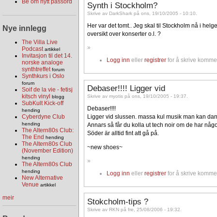
Be om nytt passord
Synth i Stockholm?
Skrive av DarkShark på ons, 19/10/2005 - 10:10.
Her var det tomt.. Jeg skal til Stockholm nå i he
Nye innlegg
oversikt over konserter o.l. ?
The Villa Live
»
Podcast
artikkel
Invitasjon til det 14.
Logg inn
eller
registrer
for å skrive komme
norske analoge
synthtreffet
forum
Synthkurs i Oslo
forum
Debaser!!!! Ligger vid
Soif de la vie - fetisj
kitsch vinyl
Skrive av myotis på ons, 19/10/2005 - 19:37.
blogg
SubKult Kick-off
Debaser!!!!
hending
Ligger vid slussen. massa kul musik man kan dansa
Cyberdyne Club
hending
Annars så får du kolla ut tech noir om de har någ
The Altern80s Club:
Söder är alltid fint att gå på.
The End
hending
The Altern80s Club
~new shoes~
(November Edition)
hending
»
The Altern80s Club
hending
Logg inn
eller
registrer
for å skrive komme
New Alternative
Venue
artikkel
meir
Stokcholm-tips ?
Skrive av RKN på fre, 25/08/2006 - 19:32.