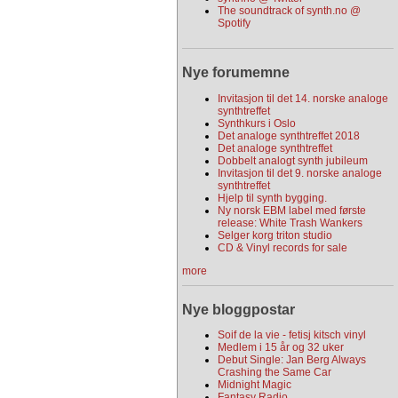
The soundtrack of synth.no @
Spotify
Nye forumemne
Invitasjon til det 14. norske analoge
synthtreffet
Synthkurs i Oslo
Det analoge synthtreffet 2018
Det analoge synthtreffet
Dobbelt analogt synth jubileum
Invitasjon til det 9. norske analoge
synthtreffet
Hjelp til synth bygging.
Ny norsk EBM label med første
release: White Trash Wankers
Selger korg triton studio
CD & Vinyl records for sale
more
Nye bloggpostar
Soif de la vie - fetisj kitsch vinyl
Medlem i 15 år og 32 uker
Debut Single: Jan Berg Always
Crashing the Same Car
Midnight Magic
Fantasy Radio