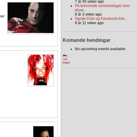
7 år 45 veker ago
På brennhete sommerdager som
disse...
8 år 3 veker ago
ner
Gjeste-DJer og Facebook-link...
8 år 11 veker ago
Komande hendingar
No upcoming events available
meir