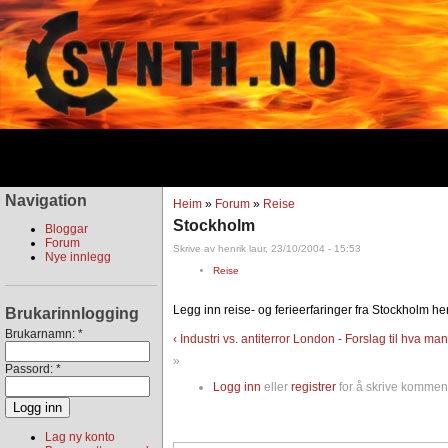
Navigation
Heim
»
Forum
»
Reise
Stockholm
Bloggar
Forum
Skrive av henrik laur, 23/10/2004 - 15:53
Nye innlegg
Reise
Legg inn reise- og ferieerfaringer fra Stockholm her
Brukarinnlogging
Brukarnamn:
*
‹ Industri vs. antiterror
London - Forslag til hva man
»
Passord:
*
Logg inn
eller
registrer
for å skrive komment
Lag ny konto