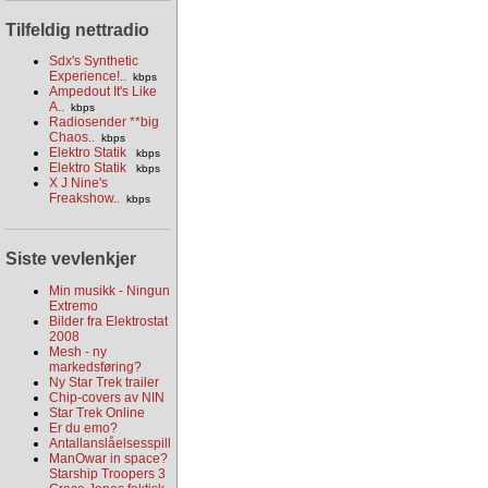
Tilfeldig nettradio
Sdx's Synthetic
Experience!..
kbps
Ampedout It's Like
A..
kbps
Radiosender **big
Chaos..
kbps
Elektro Statik
kbps
Elektro Statik
kbps
X J Nine's
Freakshow..
kbps
Siste vevlenkjer
Min musikk - Ningun
Extremo
Bilder fra Elektrostat
2008
Mesh - ny
markedsføring?
Ny Star Trek trailer
Chip-covers av NIN
Star Trek Online
Er du emo?
Antallanslåelsesspill
ManOwar in space?
Starship Troopers 3