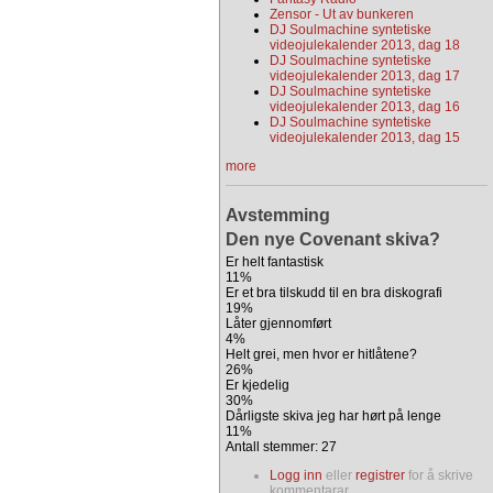
Zensor - Ut av bunkeren
DJ Soulmachine syntetiske
videojulekalender 2013, dag 18
DJ Soulmachine syntetiske
videojulekalender 2013, dag 17
DJ Soulmachine syntetiske
videojulekalender 2013, dag 16
DJ Soulmachine syntetiske
videojulekalender 2013, dag 15
more
Avstemming
Den nye Covenant skiva?
Er helt fantastisk
11%
Er et bra tilskudd til en bra diskografi
19%
Låter gjennomført
4%
Helt grei, men hvor er hitlåtene?
26%
Er kjedelig
30%
Dårligste skiva jeg har hørt på lenge
11%
Antall stemmer: 27
Logg inn
eller
registrer
for å skrive
kommentarar.