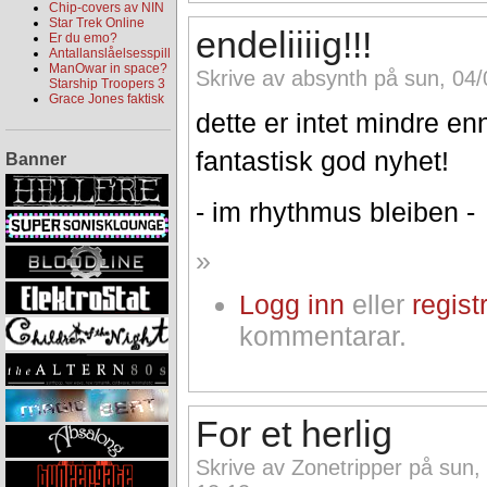
Chip-covers av NIN
Star Trek Online
endeliiiig!!!
Er du emo?
Antallanslåelsesspill
ManOwar in space?
Skrive av absynth på sun, 04/
Starship Troopers 3
Grace Jones faktisk
dette er intet mindre en
fantastisk god nyhet!
Banner
- im rhythmus bleiben -
»
Logg inn
eller
regist
kommentarar.
For et herlig
Skrive av Zonetripper på sun,