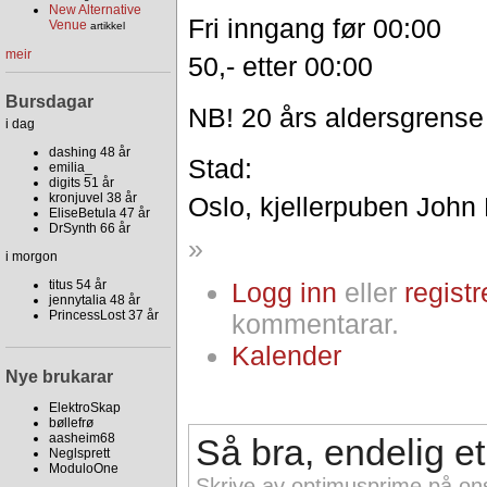
New Alternative
Fri inngang før 00:00
Venue
artikkel
meir
50,- etter 00:00
Bursdagar
NB! 20 års aldersgrense
i dag
dashing 48 år
Stad:
emilia_
digits 51 år
kronjuvel 38 år
Oslo, kjellerpuben John
EliseBetula 47 år
DrSynth 66 år
»
i morgon
titus 54 år
Logg inn
eller
registr
jennytalia 48 år
PrincessLost 37 år
kommentarar.
Kalender
Nye brukarar
ElektroSkap
bøllefrø
aasheim68
Så bra, endelig et
Neglsprett
ModuloOne
Skrive av optimusprime på on