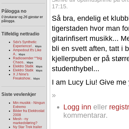
17:15.
Pålogga no
Så bra, endelig et klubb
0 brukarar
og
26 gjestar
er
pålogga.
tigerstaden hvor man for
Tilfeldig nettradio
gitarinfisert musikk... 
Sdx's Synthetic
Experience!..
bli en svett aften, tatt i
kbps
Ampedout It's Like
A..
kbps
kjellerpuben er på stør
Radiosender **big
Chaos..
kbps
Elektro Statik
studenthybel...
kbps
Elektro Statik
kbps
X J Nine's
Freakshow..
kbps
I am Lucy Liu! Give me 
»
Siste vevlenkjer
Min musikk - Ningun
Logg inn
eller
regist
Extremo
Bilder fra Elektrostat
kommentarar.
2008
Mesh - ny
markedsføring?
Ny Star Trek trailer