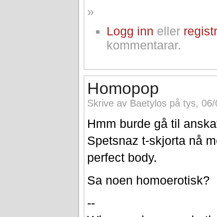
»
Logg inn
eller
regist
kommentarar.
Homopop
Skrive av Baetylos på tys, 06
Hmm burde gå til anska
Spetsnaz t-skjorta nå m
perfect body.
Sa noen homoerotisk?
--