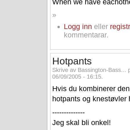
When we have eachothe
»
Logg inn
eller
regist
kommentarar.
Hotpants
Skrive av Bassington-Bass... p
06/09/2005 - 16:15.
Hvis du kombinerer de
hotpants og knestøvler 
--------------
Jeg skal bli onkel!