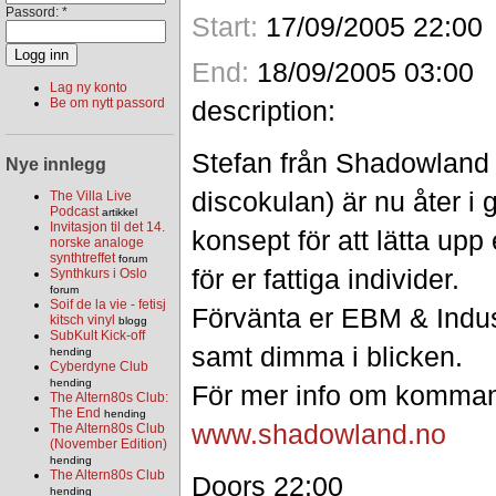
Passord:
*
Start:
17/09/2005 22:00
End:
18/09/2005 03:00
Lag ny konto
description:
Be om nytt passord
Stefan från Shadowland (
Nye innlegg
discokulan) är nu åter i 
The Villa Live
Podcast
artikkel
Invitasjon til det 14.
konsept för att lätta upp
norske analoge
synthtreffet
forum
för er fattiga individer.
Synthkurs i Oslo
forum
Soif de la vie - fetisj
Förvänta er EBM & Indust
kitsch vinyl
blogg
SubKult Kick-off
samt dimma i blicken.
hending
Cyberdyne Club
hending
För mer info om komma
The Altern80s Club:
The End
hending
www.shadowland.no
The Altern80s Club
(November Edition)
hending
The Altern80s Club
Doors 22:00
hending