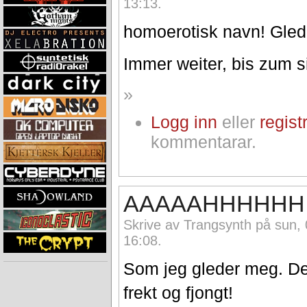
13:13.
homoerotisk navn! Gled
Immer weiter, bis zum s
»
Logg inn
eller
regist
kommentarar.
AAAAAHHHHHH!!
Skrive av Trangsynth på sun, 
16:08.
Som jeg gleder meg. Det
frekt og fjongt!