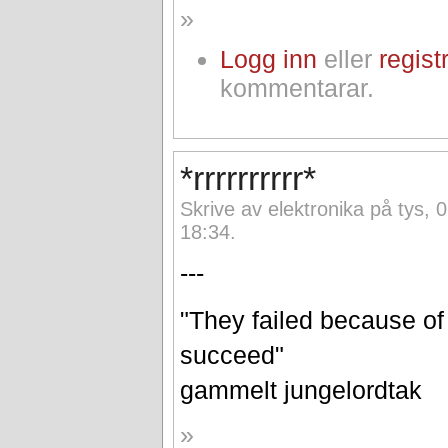
»
Logg inn
eller
regist
kommentarar.
*rrrrrrrrrr*
Skrive av elektronika på tys, 
18:34.
---
"They failed because of t
succeed"
gammelt jungelordtak
»