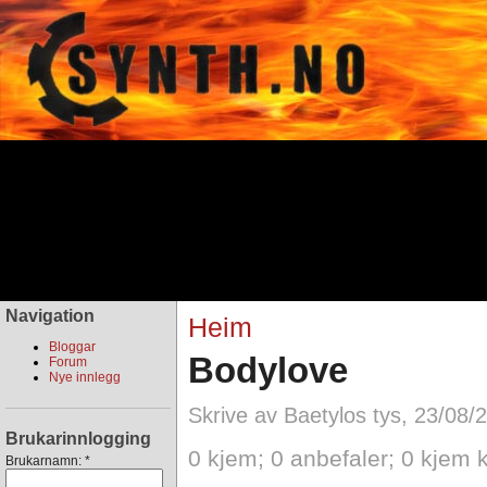
Navigation
Heim
Bloggar
Bodylove
Forum
Nye innlegg
Skrive av Baetylos tys, 23/08/
Brukarinnlogging
0 kjem; 0 anbefaler; 0 kjem 
Brukarnamn:
*