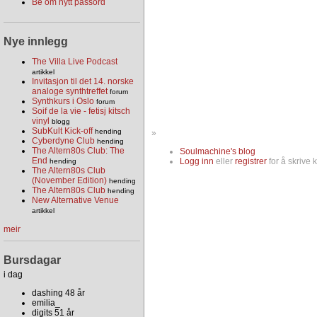
Be om nytt passord
Nye innlegg
The Villa Live Podcast
artikkel
Invitasjon til det 14. norske
analoge synthtreffet
forum
Synthkurs i Oslo
forum
Soif de la vie - fetisj kitsch
vinyl
blogg
SubKult Kick-off
hending
»
Cyberdyne Club
hending
The Altern80s Club: The
Soulmachine's blog
End
Logg inn
eller
registrer
for å skrive
hending
The Altern80s Club
(November Edition)
hending
The Altern80s Club
hending
New Alternative Venue
artikkel
meir
Bursdagar
i dag
dashing 48 år
emilia_
digits 51 år