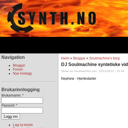
Navigation
Heim
»
Bloggar
»
Soulmachine's blog
DJ Soulmachine syntetiske vid
Bloggar
Forum
Skrive av Soulmachine sun, 23/12/2012 - 15:34
Nye innlegg
Nephew - Hjertestarter
Brukarinnlogging
Brukarnamn:
*
Passord:
*
Lag ny konto