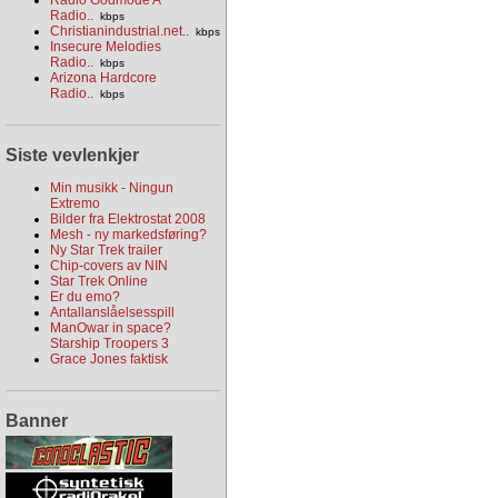
Radio..
kbps
Christianindustrial.net..
kbps
Insecure Melodies
Radio..
kbps
Arizona Hardcore
Radio..
kbps
Siste vevlenkjer
Min musikk - Ningun
Extremo
Bilder fra Elektrostat 2008
Mesh - ny markedsføring?
Ny Star Trek trailer
Chip-covers av NIN
Star Trek Online
Er du emo?
Antallanslåelsesspill
ManOwar in space?
Starship Troopers 3
Grace Jones faktisk
Banner