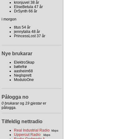
kronjuvel 38 år
EliseBetula 47 år
DrSynth 66 år
i morgon
titus 54 år
jennytalia 48 år
PrincessLost 37 år
Nye brukarar
ElektroSkap
bøllefrø
aasheim68
Neglsprett
ModuloOne
Pålogga no
0 brukarar
og
19 gjestar
er
pålogga.
Tilfeldig nettradio
Real Industrial Radio
kbps
Uppercut Radio
kbps
Radio Godmode A