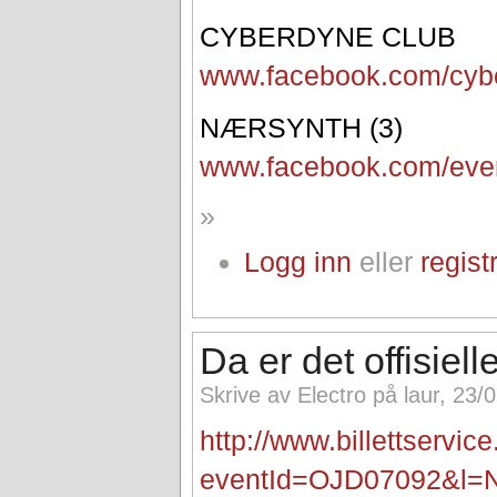
CYBERDYNE CLUB
www.facebook.com/cyb
NÆRSYNTH (3)
www.facebook.com/eve
»
Logg inn
eller
regist
Da er det offisielle
Skrive av Electro på laur, 23/
http://www.billettservi
eventId=OJD07092&l=