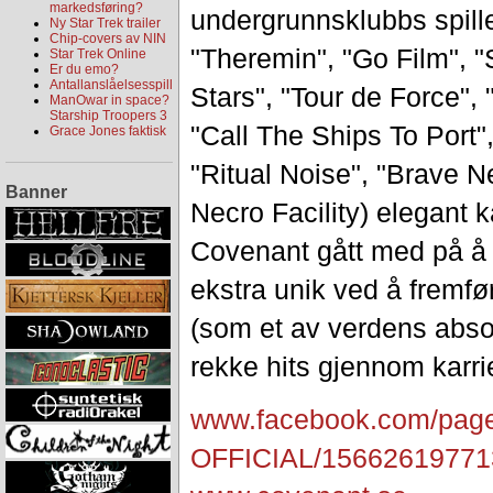
markedsføring?
undergrunnsklubbs spille
Ny Star Trek trailer
Chip-covers av NIN
"Theremin", "Go Film", "
Star Trek Online
Er du emo?
Antallanslåelsesspill
Stars", "Tour de Force",
ManOwar in space?
Starship Troopers 3
"Call The Ships To Port",
Grace Jones faktisk
"Ritual Noise", "Brave N
Banner
Necro Facility) elegant 
Covenant gått med på 
ekstra unik ved å fremfø
(som et av verdens absolut
rekke hits gjennom karri
www.facebook.com/page
OFFICIAL/
15662619771