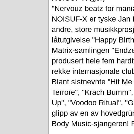
"Nervouz beatz for mani
NOISUF-X er tyske Jan L
andre, store musikkprosje
låtutgivelse "Happy Birt
Matrix-samlingen "Endzei
produsert hele fem hard
rekke internasjonale clu
Blant sistnevnte "Hit Me
Terrore", "Krach Bumm",
Up", "Voodoo Ritual", "G
glipp av en av hovedgr
Body Music-sjangeren! F