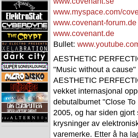
www.covenant.se
www.myspace.com/cove
www.covenant-forum.de
www.covenant.de
Bullet:
www.youtube.co
AESTHETIC PERFECTIO
"Music without a cause"
AESTHETIC PERFECTION
vekket internasjonal op
debutalbumet "Close To
2005, og har siden gjort
krysninger av elektronisk
varemerke. Etter å ha la