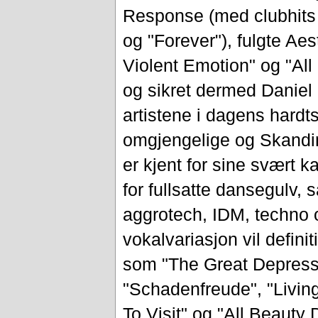
Response (med clubhits 
og "Forever"), fulgte Ae
Violent Emotion" og "All
og sikret dermed Daniel
artistene i dagens hard
omgjengelige og Skandin
er kjent for sine svært 
for fullsatte dansegulv, 
aggrotech, IDM, techno o
vokalvariasjon vil definit
som "The Great Depressio
"Schadenfreude", "Livin
To Visit" og "All Beauty