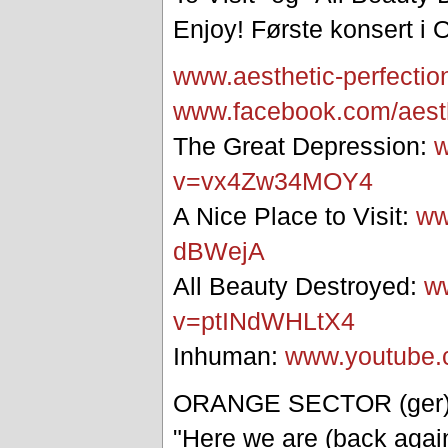
Enjoy! Første konsert i O
www.aesthetic-perfectio
www.facebook.com/
aest
The Great Depression:
w
v=vx4Zw34MOY4
A Nice Place to Visit:
ww
dBWejA
All Beauty Destroyed:
w
v=ptINdWHLtX4
Inhuman:
www.youtube.
ORANGE SECTOR (ger
"Here we are (back agai