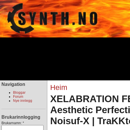
Navigation
Heim
Bloggar
XELABRATION FES
Forum
Nye innlegg
Aesthetic Perfect
Brukarinnlogging
Noisuf-X | TraKKt
Brukarnamn:
*