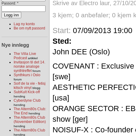
Skrive av Electro laur, 27/10/2
Passord:
*
3 kjem; 0 anbefaler; 0 kjem 
Lag ny konto
Start:
07/09/2013 19:00
Be om nytt passord
Sted:
Nye innlegg
John DEE (Oslo)
The Villa Live
Podcast
artikkel
Invitasjon til det 14.
COVENANT : Exclusive 
norske analoge
synthtreffet
forum
[swe]
Synthkurs i Oslo
forum
Soif de la vie - fetisj
AESTHETIC PERFECTION
kitsch vinyl
blogg
SubKult Kick-off
[usa]
hending
Cyberdyne Club
hending
ORANGE SECTOR : EBM s
The Altern80s Club:
The End
hending
show [ger]
The Altern80s Club
(November Edition)
hending
NOISUF-X : Co-founder o
The Altern80s Club
hending