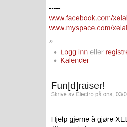
-----
www.facebook.com/
xela
www.myspace.com/
xela
»
Logg inn
eller
registr
Kalender
Fun[d]raiser!
Skrive av Electro på ons, 03/
Hjelp gjerne å gjøre 