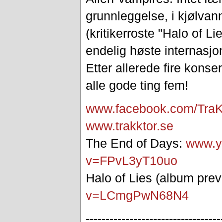
grunnleggelse, i kjølvann
(kritikerroste "Halo of L
endelig høste internasjon
Etter allerede fire konse
alle gode ting fem!
www.facebook.com/TraK
www.trakktor.se
The End of Days:
www.y
v=FPvL3yT10uo
Halo of Lies (album pre
v=LCmgPwN68N4
--------------------------
--------