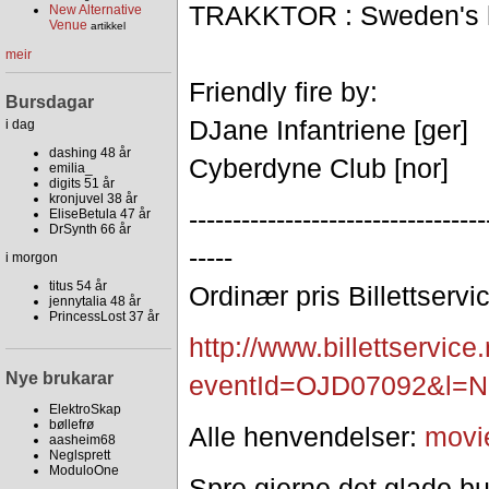
TRAKKTOR : Sweden's har
New Alternative
Venue
artikkel
meir
Friendly fire by:
Bursdagar
DJane Infantriene [ger]
i dag
dashing 48 år
Cyberdyne Club [nor]
emilia_
digits 51 år
kronjuvel 38 år
--------------------------
--------
EliseBetula 47 år
DrSynth 66 år
-----
i morgon
titus 54 år
Ordinær pris Billettservi
jennytalia 48 år
PrincessLost 37 år
http://
www.billettservice.
Nye brukarar
eventId=OJD07092&
l=
ElektroSkap
bøllefrø
Alle henvendelser:
movi
aasheim68
Neglsprett
ModuloOne
Spre gjerne det glade bu