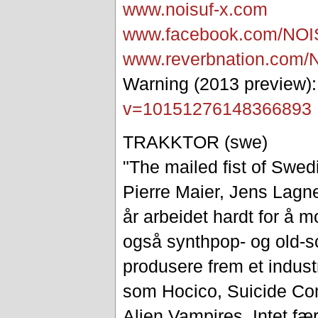
www.noisuf-x.com
www.facebook.com/
NOIS
www.reverbnation.com/
Warning (2013 preview)
v=101512761483668
93
TRAKKTOR (swe)
"The mailed fist of Swe
Pierre Maier, Jens Lagne
år arbeidet hardt for å m
også synthpop- og old-
produsere frem et indus
som Hocico, Suicide C
Alien Vampires. Intet fæ