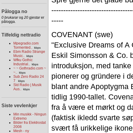
--------------------------
--------
Pålogga no
0 brukarar
og
20 gjestar
er
-----
pålogga.
COVENANT (swe)
Tilfeldig nettradio
"Exclusive Dreams of A 
Mpegradio.com
Tormented..
kbps
Ebm Radio Strange
Eskil Simonsson & Co. b
Music..
kbps
Wfku Gothic
introduksjon, med tanke 
Industrial..
kbps
~ ~ Gothradio.com ~
~..
kbps
pionerer og gründere i 
Sub Zero Radio 24
7
kbps
blant andre Apoptygma B
Sld Radio | Musik
Aus..
kbps
tidlig 1990-tallet. Cove
Siste vevlenkjer
fra å være et mørkt og d
Min musikk - Ningun
(faktisk ikledd svarte sø
Extremo
Bilder fra Elektrostat
svært få urikkelige ikon
2008
Mesh - ny