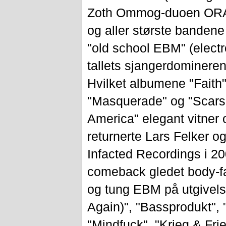
Zoth Ommog-duoen ORAN
og aller største bandene 
"old school EBM" (electr
tallets sjangerdominere
Hvilket albumene "Faith",
"Masquerade" og "Scars 
America" elegant vitner o
returnerte Lars Felker o
Infacted Recordings i 20
comeback gledet body-fan
og tung EBM på utgivel
Again)", "Bassprodukt", 
"Mindfuck", "Krieg & Fr