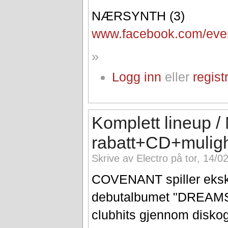
NÆRSYNTH (3)
www.facebook.com/eve
»
Logg inn
eller
regist
Komplett lineup / 
rabatt+CD+muligh
Skrive av Electro på tor, 14/0
COVENANT spiller eksklu
debutalbumet "DREAM
clubhits gjennom diskog