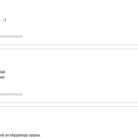
.
 ;-)
e kommentarar.
6
tall
ted
e kommentarar.
odi av blippblopp oppaa.