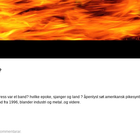
?
ress var et band? hvilke epoke, sjanger og land ? åpenlyst søt amerikansk pikesynt
d fra 1996, blander industri og metal..og videre.
 kommentarar.