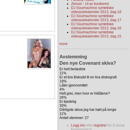
Zensor - Ut av bunkeren
DJ Soulmachine syntetiske
videojulekalender 2013, dag 18
DJ Soulmachine syntetiske
videojulekalender 2013, dag 17
DJ Soulmachine syntetiske
videojulekalender 2013, dag 16
DJ Soulmachine syntetiske
videojulekalender 2013, dag 15
more
Avstemming
Den nye Covenant skiva?
Er helt fantastisk
11%
Er et bra tilskudd til en bra diskografi
19%
Låter gjennomført
4%
Helt grei, men hvor er hitlåtene?
26%
Er kjedelig
30%
Dårligste skiva jeg har hørt på lenge
11%
Antall stemmer: 27
Logg inn
eller
registrer
for å skrive
kommentarar.