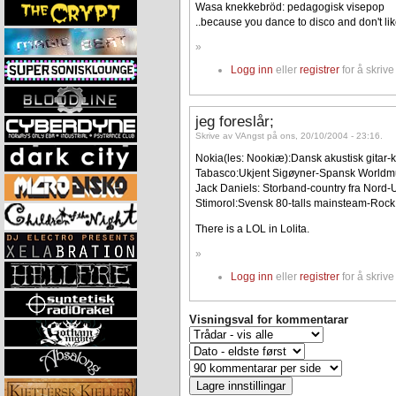
Wasa knekkebröd: pedagogisk visepop
..because you dance to disco and don't lik
»
Logg inn
eller
registrer
for å skriv
jeg foreslår;
Skrive av VAngst på ons, 20/10/2004 - 23:16.
Nokia(les: Nookiæ):Dansk akustisk gitar-kv
Tabasco:Ukjent Sigøyner-Spansk Worldm
Jack Daniels: Storband-country fra Nord-
Stimorol:Svensk 80-talls mainsteam-Rock
There is a LOL in Lolita.
»
Logg inn
eller
registrer
for å skriv
Visningsval for kommentarar