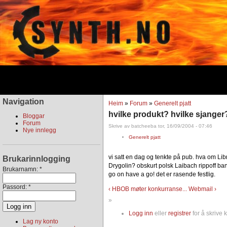
Navigation
Heim
»
Forum
»
Generelt pjatt
hvilke produkt? hvilke sjanger
Bloggar
Forum
Skrive av batcheeba tor, 16/09/2004 - 07:46
Nye innlegg
Generelt pjatt
vi satt en dag og tenkte på pub. hva om Lib
Brukarinnlogging
Drygolin? obskurt polsk Laibach rippoff ban
Brukarnamn:
*
go on have a go! det er rasende festlig.
Passord:
*
‹ HBOB møter konkurranse...
Webmail ›
»
Logg inn
eller
registrer
for å skrive
Lag ny konto