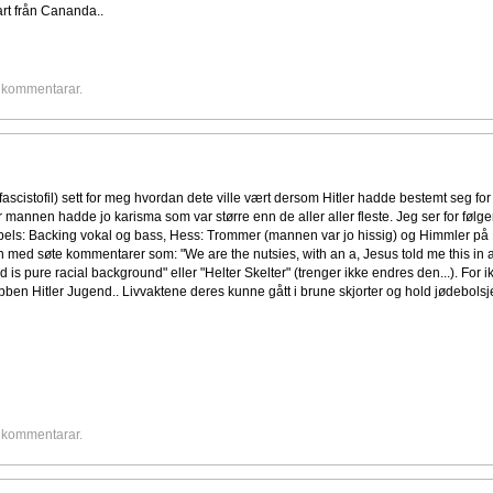
rt från Cananda..
e kommentarar.
 fascistofil) sett for meg hvordan dete ville vært dersom Hitler hadde bestemt seg for 
r mannen hadde jo karisma som var større enn de aller aller fleste. Jeg ser for følg
ebbels: Backing vokal og bass, Hess: Trommer (mannen var jo hissig) og Himmler på
n med søte kommentarer som: "We are the nutsies, with an a, Jesus told me this in 
 is pure racial background" eller "Helter Skelter" (trenger ikke endres den...). For i
n Hitler Jugend.. Livvaktene deres kunne gått i brune skjorter og hold jødebolsje
e kommentarar.