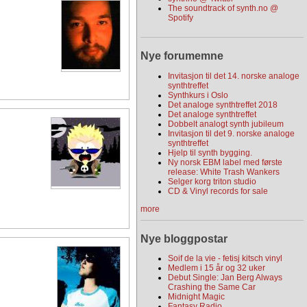
The soundtrack of synth.no @
Spotify
Nye forumemne
Invitasjon til det 14. norske analoge
synthtreffet
Synthkurs i Oslo
Det analoge synthtreffet 2018
Det analoge synthtreffet
Dobbelt analogt synth jubileum
Invitasjon til det 9. norske analoge
synthtreffet
Hjelp til synth bygging.
Ny norsk EBM label med første
release: White Trash Wankers
Selger korg triton studio
CD & Vinyl records for sale
more
Nye bloggpostar
Soif de la vie - fetisj kitsch vinyl
Medlem i 15 år og 32 uker
Debut Single: Jan Berg Always
Crashing the Same Car
Midnight Magic
Fantasy Radio