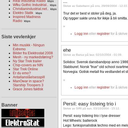
...
Real Industrial Radio
kbps
Wfku Gothic Industrial..
kbps
Skrive av Sabeltann på ons, 29/09/2004 - 12:22
Christianindustrial.net..
kbps
Elektro Statik
Trur det er best vi stoler på deg, ja.
kbps
Inspired Madness
Og rygger sakte unna for ikkje å bli smitta...
Radio
kbps
»
Logg inn
eller
registrer
for å skriv
Siste vevlenkjer
Min musikk - Ningun
Extremo
ehe
Bilder fra Elektrostat 2008
Skrive av Bariuz på laur, 02/10/2004 - 01:09.
Mesh - ny markedsføring?
Ny Star Trek trailer
Solidox: Svensk dansbandpop anno 198
Chip-covers av NIN
Stabburet: Norsk "true" old school svartme
Star Trek Online
Norvegia: Gotisk metall fra vestlandet et s
Er du emo?
Antallanslåelsesspill
»
ManOwar in space?
Starship Troopers 3
Logg inn
eller
registrer
for å skriv
Grace Jones faktisk
Persil: easy listeing trio i
Banner
Skrive av SIRI på sun, 03/10/2004 - 15:12.
Persil: easy listeing trio i lyse dresser
Hot Wheels: ballerock
Lego: funksjonalistisk techno med en mel