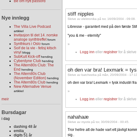
Be om nytt passord
stiff nipples
Nye innlegg
Skrive av elektronika på tor, 16/09/2004 - 09:08.
Libresse - garantert med på den første Sti
The Villa Live Podcast
artikkel
Invitasjon til det 14. norske
"you & me - eternity"
analoge synthtreffet
forum
Synthkurs i Oslo
»
forum
Soif de la vie - fetisj kitsch
Logg inn
eller
registrer
for å skriv
vinyl
blogg
SubKult Kick-off
hending
Cyberdyne Club
hending
The Altern80s Club: The
oh den var bra! Lexmark = tys
End
hending
The Altern80s Club
Skrive av batcheeba på mån, 20/09/2004 - 17:1
(November Edition)
hending
The Altern80s Club
oh den var bra! Lexmark = tysk industri fr
hending
New Alternative Venue
»
artikkel
meir
Logg inn
eller
registrer
for å skriv
Bursdagar
nahahaæ
i dag
Skrive av myotis på tor, 30/09/2004 - 00:45.
dashing 48 år
Tror hellre att de hade vart ett jävligt k
emilia_
sig..
digits 51 år