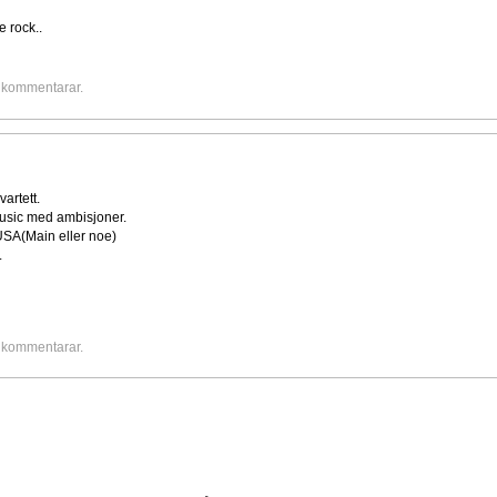
e rock..
e kommentarar.
artett.
usic med ambisjoner.
USA(Main eller noe)
.
e kommentarar.