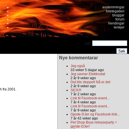
avstemmingar
biletegalleri
bloggar
forum
hendingar
lenkjer
Søk:
Nye kommentarar
Jeg også
33 veker 5 dagar ago
Jeg savner Elektrostat
2 år 9 veker ago
Det ble stoppet! Nå er det
2 år 9 veker ago
h fra 2001.
SICK!!!
7 år 2 veker ago
Link til Facebook-event...
7 år 4 veker ago
Link til Facebook-event...
7 år 9 veker ago
Gjeste-DJer og Facebook-link...
7 år 42 veker ago
Pet Shop Boys releaseparty +
gjeste-DJer!