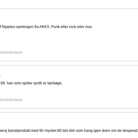
ff Nipples-samlingen fra AKKS. Punk eller rock eller noe.
e kommentarar.
3.
a 89. han som spiller synth er lærbøge.
e kommentarar.
ommersj band/produkt med för mycket 80 tals klin som hang igen även om de desperat