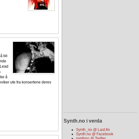
å bli
ende
 Lead
a
kke å
viker ute fra konsertene deres
Synth.no i verda
Synth_no @ Last.fm
Synth.no @ Facebook
synthno @ Twitter