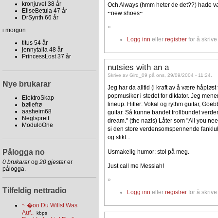
kronjuvel 38 år
Och Always (hmm heter de det??) hade va
EliseBetula 47 år
~new shoes~
DrSynth 66 år
»
i morgon
Logg inn
eller
registrer
for å skriv
titus 54 år
jennytalia 48 år
PrincessLost 37 år
nutsies with an a
Skrive av Gird_09 på ons, 29/09/2004 - 11:24.
Nye brukarar
Jeg har da alltid (i kraft av å være håpløst
popmusiker i stedet for diktator. Jeg mene
ElektroSkap
lineup. Hitler: Vokal og rythm guitar, Go
bøllefrø
aasheim68
guitar. Så kunne bandet trollbundet verde
Neglsprett
dream." (the nazis) Låter som "All you need
ModuloOne
si den store verdensomspennende fanklubbe
og slikt...
Pålogga no
Usmakelig humor: stol på meg.
0 brukarar
og
20 gjestar
er
Just call me Messiah!
pålogga.
»
Tilfeldig nettradio
Logg inn
eller
registrer
for å skriv
~ �oo Du Willst Was
Auf..
kbps