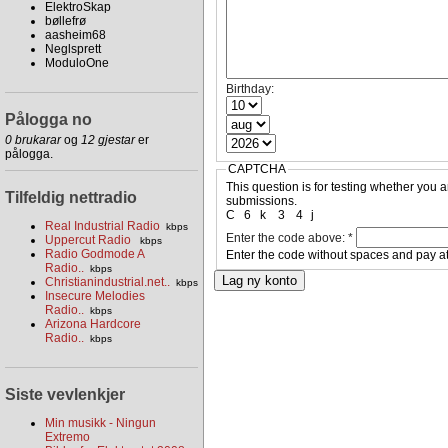
ElektroSkap
bøllefrø
aasheim68
Neglsprett
ModuloOne
Birthday:
Pålogga no
0 brukarar
og
12 gjestar
er
pålogga.
CAPTCHA
This question is for testing whether you
Tilfeldig nettradio
submissions.
C
6
k
3
4
j
Real Industrial Radio
kbps
Enter the code above:
*
Uppercut Radio
kbps
Radio Godmode A
Enter the code without spaces and pay at
Radio..
kbps
Christianindustrial.net..
kbps
Insecure Melodies
Radio..
kbps
Arizona Hardcore
Radio..
kbps
Siste vevlenkjer
Min musikk - Ningun
Extremo