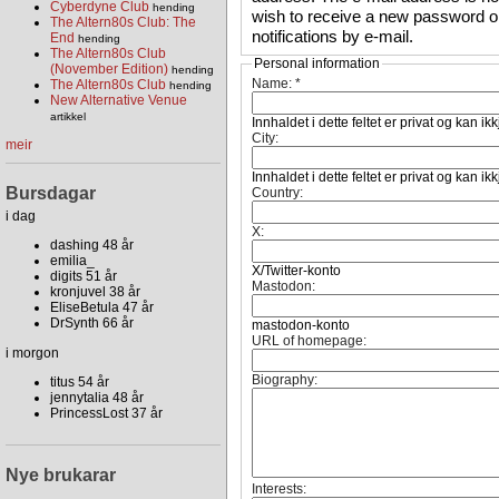
Cyberdyne Club
hending
wish to receive a new password or
The Altern80s Club: The
notifications by e-mail.
End
hending
The Altern80s Club
Personal information
(November Edition)
hending
Name:
*
The Altern80s Club
hending
New Alternative Venue
artikkel
Innhaldet i dette feltet er privat og kan ik
City:
meir
Innhaldet i dette feltet er privat og kan ik
Bursdagar
Country:
i dag
X:
dashing 48 år
emilia_
X/Twitter-konto
digits 51 år
Mastodon:
kronjuvel 38 år
EliseBetula 47 år
DrSynth 66 år
mastodon-konto
URL of homepage:
i morgon
Biography:
titus 54 år
jennytalia 48 år
PrincessLost 37 år
Nye brukarar
Interests: