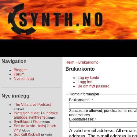
Navigation
Heim
»
Brukarkonto
Brukarkonto
Bloggar
Forum
Lag ny konto
Nye innlegg
Logg inn
Be om nytt passord
Kontoinformasjon
Nye innlegg
Brukarnamn:
*
The Villa Live Podcast
artikkel
Spaces are allowed; punctuation is not a
Invitasjon til det 14. norske
underscores.
analoge synthtreffet
forum
E-postadresse:
*
Synthkurs i Oslo
forum
Soif de la vie - fetisj kitsch
A valid e-mail address. All e-mails
vinyl
blogg
SubKult Kick-off
hending
address. The e-mail address is not