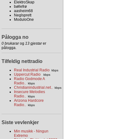
ElektroSkap
bøllefrø
aasheim68
Neglsprett
ModuloOne
Pålogga no
0 brukarar
og
13 gjestar
er
pålogga.
Tilfeldig nettradio
Real Industrial Radio
kbps
Uppercut Radio
kbps
Radio Godmode A
Radio..
kbps
Christianindustrial.net..
kbps
Insecure Melodies
Radio..
kbps
Arizona Hardcore
Radio..
kbps
Siste vevlenkjer
Min musikk - Ningun
Extremo