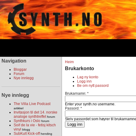
Navigation
Heim
Brukarkonto
Bloggar
Forum
Lag ny konto
Nye innlegg
Logg inn
Be om nytt passord
Brukarnamn:
*
Nye innlegg
The Villa Live Podcast
Enter your synth.no username.
Passord:
*
artikkel
Invitasjon til det 14. norske
analoge synthtreffet
forum
Skriv passordet som høyrer til brukarnamnet
Synthkurs i Oslo
forum
Soif de la vie - fetisj kitsch
vinyl
blogg
SubKult Kick-off
hending