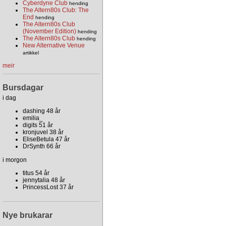
Cyberdyne Club
hending
The Altern80s Club: The
End
hending
The Altern80s Club
(November Edition)
hending
The Altern80s Club
hending
New Alternative Venue
artikkel
meir
Bursdagar
i dag
dashing 48 år
emilia_
digits 51 år
kronjuvel 38 år
EliseBetula 47 år
DrSynth 66 år
i morgon
titus 54 år
jennytalia 48 år
PrincessLost 37 år
Nye brukarar