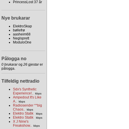
PrincessLost 37 år
Nye brukarar
ElektroSkap
bøllefrø
aasheim68
Neglsprett
ModuloOne
Pålogga no
0 brukarar
og
26 gjestar
er
pålogga.
Tilfeldig nettradio
Sdx's Synthetic
Experience!..
kbps
Ampedout It's Like
A..
kbps
Radiosender **big
Chaos..
kbps
Elektro Statik
kbps
Elektro Statik
kbps
X J Nine's
Freakshow..
kbps