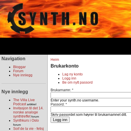
Navigation
Heim
Brukarkonto
Bloggar
Forum
Lag ny konto
Nye innlegg
Logg inn
Be om nytt passord
Brukarnamn:
*
Nye innlegg
The Villa Live
Enter your synth.no username.
Podcast
Passord:
*
artikkel
Invitasjon til det 14.
norske analoge
Skriv passordet som høyrer til brukarnamnet ditt.
synthtreffet
forum
Synthkurs i Oslo
forum
Soif de la vie - fetisj