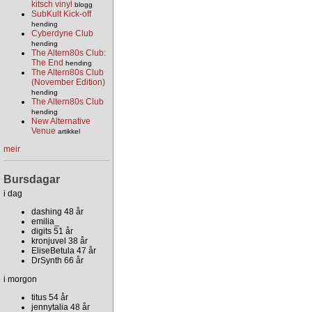
kitsch vinyl
blogg
SubKult Kick-off
hending
Cyberdyne Club
hending
The Altern80s Club:
The End
hending
The Altern80s Club
(November Edition)
hending
The Altern80s Club
hending
New Alternative
Venue
artikkel
meir
Bursdagar
i dag
dashing 48 år
emilia_
digits 51 år
kronjuvel 38 år
EliseBetula 47 år
DrSynth 66 år
i morgon
titus 54 år
jennytalia 48 år