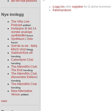
»
Be om nytt passord
Logg inn
eller
registrer
for å skrive komment
Førehandsvis
Nye innlegg
The Villa Live
Podcast
artikkel
Invitasjon til det 14.
norske analoge
synthtreffet
forum
Synthkurs i Oslo
forum
Soif de la vie - fetisj
kitsch vinyl
blogg
SubKult Kick-off
hending
Cyberdyne Club
hending
The Altern80s Club:
The End
hending
The Altern80s Club
(November Edition)
hending
The Altern80s Club
hending
New Alternative
Venue
artikkel
meir