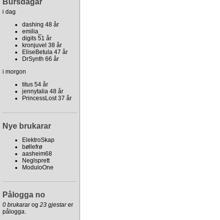
Bursdagar
i dag
dashing 48 år
emilia_
digits 51 år
kronjuvel 38 år
EliseBetula 47 år
DrSynth 66 år
i morgon
titus 54 år
jennytalia 48 år
PrincessLost 37 år
Nye brukarar
ElektroSkap
bøllefrø
aasheim68
Neglsprett
ModuloOne
Pålogga no
0 brukarar
og
23 gjestar
er
pålogga.