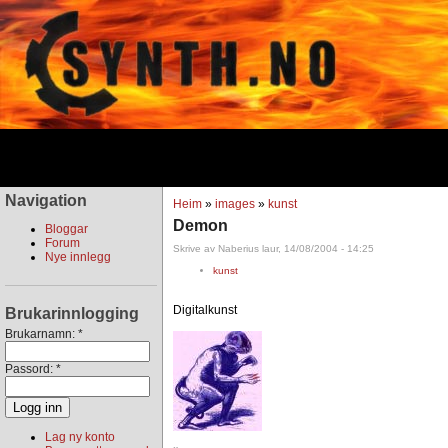
Navigation
Heim
»
images
»
kunst
Demon
Bloggar
Forum
Skrive av Naberius laur, 14/08/2004 - 14:25
Nye innlegg
kunst
Digitalkunst
Brukarinnlogging
Brukarnamn:
*
Passord:
*
Lag ny konto