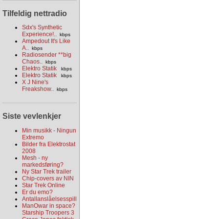
Tilfeldig nettradio
Sdx's Synthetic
Experience!..
kbps
Ampedout It's Like
A..
kbps
Radiosender **big
Chaos..
kbps
Elektro Statik
kbps
Elektro Statik
kbps
X J Nine's
Freakshow..
kbps
Siste vevlenkjer
Min musikk - Ningun
Extremo
Bilder fra Elektrostat
2008
Mesh - ny
markedsføring?
Ny Star Trek trailer
Chip-covers av NIN
Star Trek Online
Er du emo?
Antallanslåelsesspill
ManOwar in space?
Starship Troopers 3